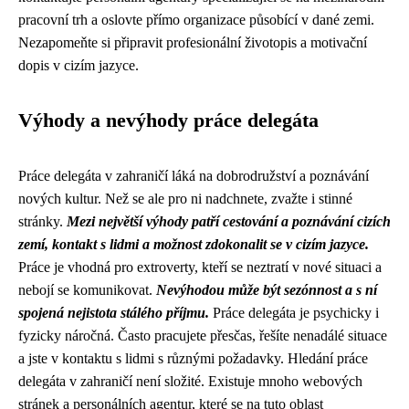
pracovní trh a oslovte přímo organizace působící v dané zemi.
Nezapomeňte si připravit profesionální životopis a motivační
dopis v cizím jazyce.
Výhody a nevýhody práce delegáta
Práce delegáta v zahraničí láká na dobrodružství a poznávání
nových kultur. Než se ale pro ni nadchnete, zvažte i stinné
stránky.
Mezi největší výhody patří cestování a poznávání cizích
zemí, kontakt s lidmi a možnost zdokonalit se v cizím jazyce.
Práce je vhodná pro extroverty, kteří se neztratí v nové situaci a
nebojí se komunikovat.
Nevýhodou může být sezónnost a s ní
spojená nejistota stálého příjmu.
Práce delegáta je psychicky i
fyzicky náročná. Často pracujete přesčas, řešíte nenadálé situace
a jste v kontaktu s lidmi s různými požadavky. Hledání práce
delegáta v zahraničí není složité. Existuje mnoho webových
stránek a personálních agentur, které se na tuto oblast