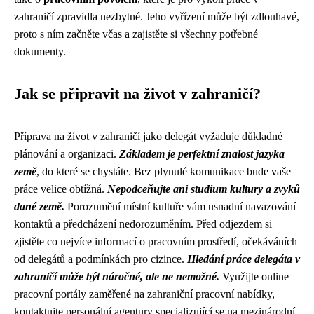
zahraničí zpravidla nezbytné. Jeho vyřízení může být zdlouhavé,
proto s ním začněte včas a zajistěte si všechny potřebné
dokumenty.
Jak se připravit na život v zahraničí?
Příprava na život v zahraničí jako delegát vyžaduje důkladné
plánování a organizaci.
Základem je perfektní znalost jazyka
země
, do které se chystáte. Bez plynulé komunikace bude vaše
práce velice obtížná.
Nepodceňujte ani studium kultury a zvyků
dané země.
Porozumění místní kultuře vám usnadní navazování
kontaktů a předcházení nedorozuměním. Před odjezdem si
zjistěte co nejvíce informací o pracovním prostředí, očekáváních
od delegátů a podmínkách pro cizince.
Hledání práce delegáta v
zahraničí může být náročné, ale ne nemožné.
Využijte online
pracovní portály zaměřené na zahraniční pracovní nabídky,
kontaktujte personální agentury specializující se na mezinárodní