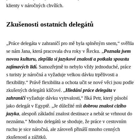
klienty v náročných chvílích.
Zkušenosti ostatních delegátů
„Práce delegáta v zahraničí pro mě byla splněným snem,“ svěřila
se nám Jana, která pracovala dva roky v Řecku. „
Poznala jsem
novou kulturu, zlepšila si jazykové znalosti a potkala spoustu
zajímavých lidí.
Samozřejmě to nebylo vždy jednoduché, práce
s turisty je náročná a vyžaduje velkou dávku trpělivosti a
flexibility.“ Právě flexibilita a ochota učit se nové věci jsou podle
zkušených delegátů klíčové. „
Hledání práce delegáta v
zahraničí
vyžaduje dávku vytrvalosti,“ říká Petr, který působí
jako delegát v Egyptě. „Je důležité mít
dobrou znalost cizího
jazyka
, alespoň základní znalost destinace a nebát se vrhnout do
neznáma.“ Mnoho delegátů se shoduje, že práce v cestovním
ruchu je sice náročná, ale zároveň přináší mnoho cenných
zkušeností a zážitků.