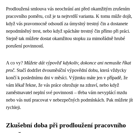
Prodloužená smlouva vás neochrání ani před okamžitým zrušením
pracovního poměru, což je ta nejtvrdší varianta. K tomu může dojít,
když vás pravomocně odsoudí za úmyslný trestný čin a dostanete
nepodmíněný trest, nebo když spácháte trestný čin přímo při práci.
Stejně tak můžete dostat okamžitou stopku za mimořádně hrubé
porušení povinností.
A co vy?
Můžete dát výpověď kdykoliv, dokonce ani nemusíte říkat
proč
. Stačí dodržet dvouměsíční výpovědní dobu, která vždycky
končí k poslednímu dni v měsíci. Výjimku máte jen v případě, že
vám lékař řekne, že vás práce ohrožuje na zdraví, nebo když
zaměstnavatel neplní své povinnosti – třeba vám nevyplácí mzdu
nebo vás nutí pracovat v nebezpečných podmínkách. Pak můžete jít
rychleji.
Zkušební doba při prodloužení pracovního