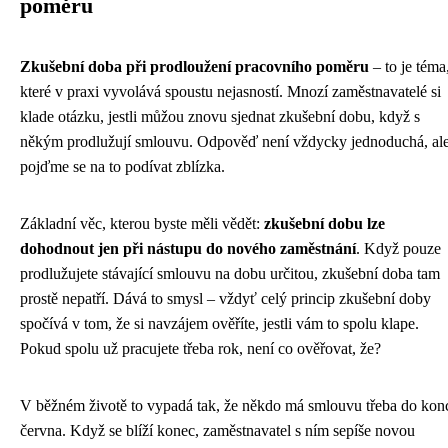
poměru
Zkušební doba při prodloužení pracovního poměru
– to je téma
které v praxi vyvolává spoustu nejasností. Mnozí zaměstnavatelé si
klade otázku, jestli můžou znovu sjednat zkušební dobu, když s
někým prodlužují smlouvu. Odpověď není vždycky jednoduchá, al
pojďme se na to podívat zblízka.
Základní věc, kterou byste měli vědět:
zkušební dobu lze
dohodnout jen při nástupu do nového zaměstnání
. Když pouze
prodlužujete stávající smlouvu na dobu určitou, zkušební doba tam
prostě nepatří. Dává to smysl – vždyť celý princip zkušební doby
spočívá v tom, že si navzájem ověříte, jestli vám to spolu klape.
Pokud spolu už pracujete třeba rok, není co ověřovat, že?
V běžném životě to vypadá tak, že někdo má smlouvu třeba do kon
června. Když se blíží konec, zaměstnavatel s ním sepíše novou