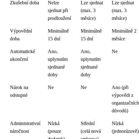
Zkušební doba
Nelze
Lze sjednat
Lze sjednat
sjednat při
(max. 3
(max. 3
prodloužení
měsíce)
měsíce)
Výpovědní
Minimálně
Minimálně
Minimálně 2
doba
15 dní
15 dní
měsíce
Automatické
Ano,
Ano,
Ne
ukončení
uplynutím
uplynutím
sjednané
sjednané
doby
doby
Nárok na
Ne
Ne
Ano (při
odstupné
výpovědi z
organizačních
důvodů)
Administrativní
Nízká
Střední
Nízká
náročnost
(pouze
(celá nová
(jednorázově)
dodatek)
smlouva)