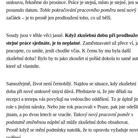
smlouvu, řekněme do prosince. Práce je stejná, místo je stejné, jen s
posunulo datum.
Tohle pokračování pracovního poměru
není nový
začátek – je to prostě jen prodloužení toho, co už běží.
Soudy jsou v téhle věci jasné.
Když zkušební dobu při prodlouže
stejné práce sjednáte, je to neplatné
. Zaměstnavatel už přece ví, j
pracujete, co umíte, jestli chodíte včas. K čemu by mu byla další
zkušební doba? Bylo by to jako zkoušet si pořád dokola to samé aut
které už vlastníte.
Samozřejmě, život není černobílý. Najdou se situace, kdy zkušební
doba při nové smlouvě smysl dává. Představte si, že jste dělali na
recepci a teперь vás povyšují na vedoucího oddělení. To je úplně ji
role s jinými nároky. Nebo jste rok pracovali v Praze, pak jste odešli
jinam, a po dvou letech se vracíte.
Takový nový pracovní poměr s
podstatně změněnou náplní
už může zkušební dobu obsahovat.
Prostě když se mění podmínky natolik, že to opravdu vyžaduje nov
ověření.