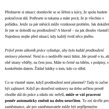
Představte si situaci: domluvíte se se šéfem u kávy, že spolu budete
pokračovat dál. Potřesete si rukama a máte pocit, že je všechno v
pořádku. Jenže za pár měsíců může vzniknout problém. Jak dokážet
že jste se dohodli na prodloužení? A hlavně – na jak dlouho vlastně
Najednou stojíte před situací, kdy každý tvrdí něco jiného.
Právě proto zákoník práce vyžaduje, aby bylo každé prodloužení
smlouvy písemné
. Není to o nedůvěře mezi lidmi. Jde prostě o to, a
obě strany věděly, na čem jsou. Máte to černé na bílém, s podpisy, s
konkrétním datem. Žádné hádky o tom, kdo co slíbil.
Co se vlastně stane, když prodloužení není písemné? Tady to začne
být zajímavé. Když po skončení smlouvy na dobu určitou prostě
chodíte dál do práce a nikdo nic neřeší,
může se váš pracovní
poměr automaticky změnit na dobu neurčitou
. To zní skvěle pro
zaměstnance, ale pro zaměstnavatele může být nepříjemným