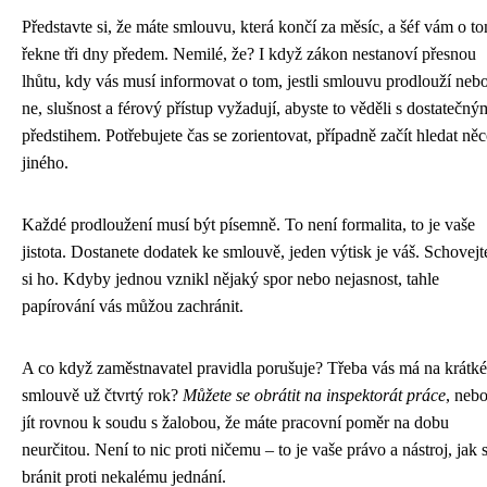
Představte si, že máte smlouvu, která končí za měsíc, a šéf vám o t
řekne tři dny předem. Nemilé, že? I když zákon nestanoví přesnou
lhůtu, kdy vás musí informovat o tom, jestli smlouvu prodlouží neb
ne, slušnost a férový přístup vyžadují, abyste to věděli s dostatečný
předstihem. Potřebujete čas se zorientovat, případně začít hledat ně
jiného.
Každé prodloužení musí být písemně. To není formalita, to je vaše
jistota. Dostanete dodatek ke smlouvě, jeden výtisk je váš. Schovejt
si ho. Kdyby jednou vznikl nějaký spor nebo nejasnost, tahle
papírování vás můžou zachránit.
A co když zaměstnavatel pravidla porušuje? Třeba vás má na krátké
smlouvě už čtvrtý rok?
Můžete se obrátit na inspektorát práce
, neb
jít rovnou k soudu s žalobou, že máte pracovní poměr na dobu
neurčitou. Není to nic proti ničemu – to je vaše právo a nástroj, jak 
bránit proti nekalému jednání.