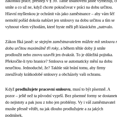
zákoníku práce, přesněji v § 39. Tahle ustanovení jasně vymezují, c
smíte a co už ne, když chcete pokračovat v práci na dobu určitou.
Hlavní myšlenkou je ochránit vás jako zaměstnance – aby vám šéf
nemohl pořád dokola nabízet jen smlouvy na dobu určitou a tím se
vyhnout všem výhodám, které byste měli při klasickém „natrvalo.
Zákon říká jasně:
se stejným zaměstnavatelem můžete mít smlouvu 
dobu určitou maximálně tři roky
, a během téhle doby ji smíte
prodloužit nebo znovu uzavřít jen dvakrát. To je důležitá pojistka.
Překročíte-li tyto hranice? Smlouva se automaticky mění na dobu
neurčitou. Jednoduché, že? Takhle stát brání tomu, aby firmy
zneužívaly krátkodobé smlouvy a obcházely vaši ochranu.
Když
prodlužujete pracovní smlouvu
, musí to být písemně. A
pozor – ještě než ta původní vyprší. Bez písemné formy se dostanet
do nejistoty a pak jsou z toho jen problémy. Vy i váš zaměstnavatel
musíte přesně vědět, na jak dlouho prodlužujete a za jakých
podmínek.