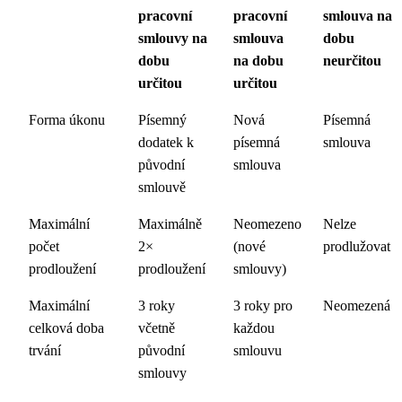
pracovní
pracovní
smlouva na
smlouvy na
smlouva
dobu
dobu
na dobu
neurčitou
určitou
určitou
Forma úkonu
Písemný
Nová
Písemná
dodatek k
písemná
smlouva
původní
smlouva
smlouvě
Maximální
Maximálně
Neomezeno
Nelze
počet
2×
(nové
prodlužovat
prodloužení
prodloužení
smlouvy)
Maximální
3 roky
3 roky pro
Neomezená
celková doba
včetně
každou
trvání
původní
smlouvu
smlouvy