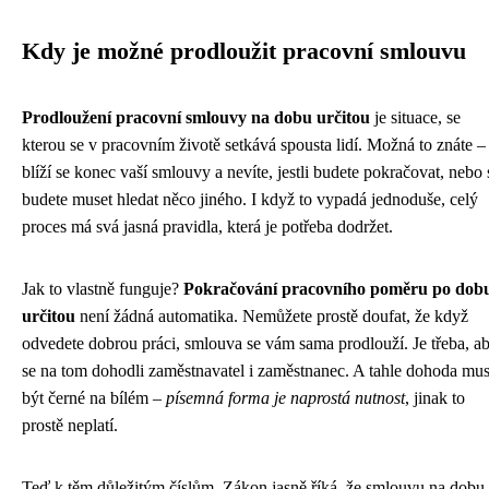
Kdy je možné prodloužit pracovní smlouvu
Prodloužení pracovní smlouvy na dobu určitou
je situace, se
kterou se v pracovním životě setkává spousta lidí. Možná to znáte –
blíží se konec vaší smlouvy a nevíte, jestli budete pokračovat, nebo 
budete muset hledat něco jiného. I když to vypadá jednoduše, celý
proces má svá jasná pravidla, která je potřeba dodržet.
Jak to vlastně funguje?
Pokračování pracovního poměru po dob
určitou
není žádná automatika. Nemůžete prostě doufat, že když
odvedete dobrou práci, smlouva se vám sama prodlouží. Je třeba, a
se na tom dohodli zaměstnavatel i zaměstnanec. A tahle dohoda mus
být černé na bílém –
písemná forma je naprostá nutnost
, jinak to
prostě neplatí.
Teď k těm důležitým číslům. Zákon jasně říká, že smlouvu na dobu