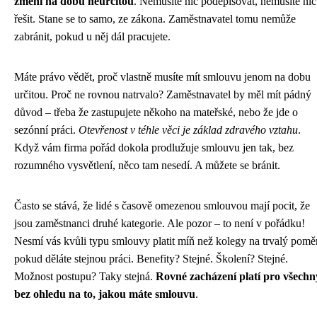
změní na dobu neurčitou
. Nemusíte nic podepisovat, nemusíte nic
řešit. Stane se to samo, ze zákona. Zaměstnavatel tomu nemůže
zabránit, pokud u něj dál pracujete.
Máte právo vědět, proč vlastně musíte mít smlouvu jenom na dobu
určitou. Proč ne rovnou natrvalo? Zaměstnavatel by měl mít pádný
důvod – třeba že zastupujete někoho na mateřské, nebo že jde o
sezónní práci.
Otevřenost v téhle věci je základ zdravého vztahu
.
Když vám firma pořád dokola prodlužuje smlouvu jen tak, bez
rozumného vysvětlení, něco tam nesedí. A můžete se bránit.
Často se stává, že lidé s časově omezenou smlouvou mají pocit, že
jsou zaměstnanci druhé kategorie. Ale pozor – to není v pořádku!
Nesmí vás kvůli typu smlouvy platit míň než kolegy na trvalý poměr
pokud děláte stejnou práci. Benefity? Stejné. Školení? Stejné.
Možnost postupu? Taky stejná.
Rovné zacházení platí pro všechn
bez ohledu na to, jakou máte smlouvu
.