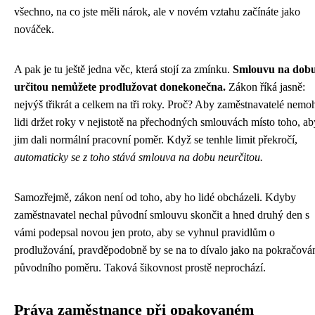
všechno, na co jste měli nárok, ale v novém vztahu začínáte jako
nováček.
A pak je tu ještě jedna věc, která stojí za zmínku.
Smlouvu na dob
určitou nemůžete prodlužovat donekonečna.
Zákon říká jasně:
nejvýš třikrát a celkem na tři roky. Proč? Aby zaměstnavatelé nemoh
lidi držet roky v nejistotě na přechodných smlouvách místo toho, ab
jim dali normální pracovní poměr. Když se tenhle limit překročí,
automaticky se z toho stává smlouva na dobu neurčitou.
Samozřejmě, zákon není od toho, aby ho lidé obcházeli. Kdyby
zaměstnavatel nechal původní smlouvu skončit a hned druhý den s
vámi podepsal novou jen proto, aby se vyhnul pravidlům o
prodlužování, pravděpodobně by se na to dívalo jako na pokračová
původního poměru. Taková šikovnost prostě neprochází.
Práva zaměstnance při opakovaném