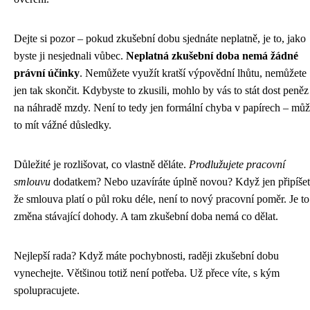
Dejte si pozor – pokud zkušební dobu sjednáte neplatně, je to, jako
byste ji nesjednali vůbec.
Neplatná zkušební doba nemá žádné
právní účinky
. Nemůžete využít kratší výpovědní lhůtu, nemůžete
jen tak skončit. Kdybyste to zkusili, mohlo by vás to stát dost peněz
na náhradě mzdy. Není to tedy jen formální chyba v papírech – mů
to mít vážné důsledky.
Důležité je rozlišovat, co vlastně děláte.
Prodlužujete pracovní
smlouvu
dodatkem? Nebo uzavíráte úplně novou? Když jen připíšet
že smlouva platí o půl roku déle, není to nový pracovní poměr. Je to
změna stávající dohody. A tam zkušební doba nemá co dělat.
Nejlepší rada? Když máte pochybnosti, raději zkušební dobu
vynechejte. Většinou totiž není potřeba. Už přece víte, s kým
spolupracujete.