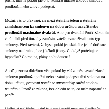
přísná, hlavně pokud jde o to, kolikrát můžete takovou smlouvu
prodloužit nebo znovu podepsat.
Možná vás to překvapí, ale
mezi stejným šéfem a stejným
zaměstnancem lze smlouvu na dobu určitou uzavřít nebo
prodloužit maximálně dvakrát
. Ano, jen dvakrát! Proč? Zákon tí
chrání lidi před tím, aby zaměstnavatelé nezneužívali tento typ
smlouvy. Představte si, že byste pořád jen skákali z jedné dočasné
smlouvy na druhou, bez jakékoli jistoty. Co když potřebujete
hypotéku? Co rodina, plány do budoucna?
A teď pozor na důležitou věc: pokud by váš zaměstnavatel zkusil
smlouvu prodloužit potřetí nebo s vámi podepsat třetí smlouvu na
dobu určitou,
pracovní poměr se automaticky změní na dobu
neurčitou
. Prostě ze zákona, bez ohledu na to, co máte napsané na
papíře.
Možná si teď říkáte – jaký je vlastně rozdíl mezi prodloužením