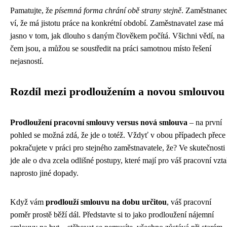
Pamatujte, že
písemná forma chrání obě strany stejně
. Zaměstnane
ví, že má jistotu práce na konkrétní období. Zaměstnavatel zase má
jasno v tom, jak dlouho s daným člověkem počítá. Všichni vědí, na
čem jsou, a můžou se soustředit na práci samotnou místo řešení
nejasností.
Rozdíl mezi prodloužením a novou smlouvou
Prodloužení pracovní smlouvy versus nová smlouva
– na první
pohled se možná zdá, že jde o totéž. Vždyť v obou případech přece
pokračujete v práci pro stejného zaměstnavatele, že? Ve skutečnosti
jde ale o dva zcela odlišné postupy, které mají pro váš pracovní vzt
naprosto jiné dopady.
Když vám
prodlouží smlouvu na dobu určitou
, váš pracovní
poměr prostě běží dál. Představte si to jako prodloužení nájemní