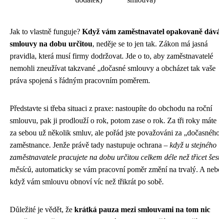
Jak to vlastně funguje?
Když vám zaměstnavatel opakovaně dáv
smlouvy na dobu určitou
, neděje se to jen tak. Zákon má jasná
pravidla, která musí firmy dodržovat. Jde o to, aby zaměstnavatelé
nemohli zneužívat takzvané „dočasné smlouvy a obcházet tak vaše
práva spojená s řádným pracovním poměrem.
Představte si třeba situaci z praxe: nastoupíte do obchodu na roční
smlouvu, pak ji prodlouží o rok, potom zase o rok. Za tři roky máte
za sebou už několik smluv, ale pořád jste považováni za „dočasnéh
zaměstnance. Jenže právě tady nastupuje ochrana –
když u stejného
zaměstnavatele pracujete na dobu určitou celkem déle než třicet šes
měsíců
, automaticky se vám pracovní poměr změní na trvalý. A neb
když vám smlouvu obnoví víc než třikrát po sobě.
Důležité je vědět, že
krátká pauza mezi smlouvami na tom nic