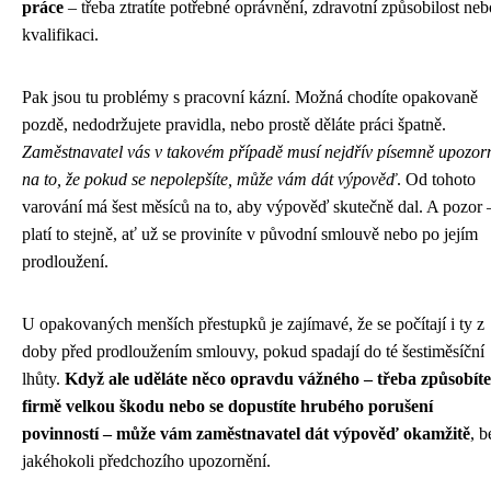
práce
– třeba ztratíte potřebné oprávnění, zdravotní způsobilost neb
kvalifikaci.
Pak jsou tu problémy s pracovní kázní. Možná chodíte opakovaně
pozdě, nedodržujete pravidla, nebo prostě děláte práci špatně.
Zaměstnavatel vás v takovém případě musí nejdřív písemně upozorn
na to, že pokud se nepolepšíte, může vám dát výpověď
. Od tohoto
varování má šest měsíců na to, aby výpověď skutečně dal. A pozor 
platí to stejně, ať už se proviníte v původní smlouvě nebo po jejím
prodloužení.
U opakovaných menších přestupků je zajímavé, že se počítají i ty z
doby před prodloužením smlouvy, pokud spadají do té šestiměsíční
lhůty.
Když ale uděláte něco opravdu vážného – třeba způsobíte
firmě velkou škodu nebo se dopustíte hrubého porušení
povinností – může vám zaměstnavatel dát výpověď okamžitě
, b
jakéhokoli předchozího upozornění.