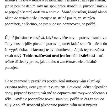
smlouvy na byt – stěhovat se nemusíte, všechno zůstává při starém,
jen se posune datum, kdy má spolupráce skončit. K původní smlou
se připojí písemný dodatek a hotovo.
Žádné přerušení, žádný zásad
zásah do vašich práv.
Pracujete na stejné pozici, za stejných
podmínek, a všechno, co jste si dosud odpracovali, se počítá.
Úplně jiná situace nastává, když uzavíráte novou pracovní smlouvu
Tady musí nejdřív původní pracovní poměr řádně skončit – třeba tí
že vyprší doba, na kterou jste byli domluveni. A pak teprve začíná
vztah nový.
Tohle rozlišování není jen formální záležitost
– má
reálné důsledky pro to, jak dlouho u zaměstnavatele oficiálně
pracujete.
Co to znamená v praxi? Při prodloužení smlouvy
vám zůstávají
všechna práva, která jste si už vysloužili
. Dovolená, délka výpovědn
doby, případné benefity vázané na odpracované roky – to všechno 
sčítá. Když ale podepíšete novou smlouvu, počítá se čas znovu od
nuly. Ano, při skončení původního poměru vám musí vyplatit