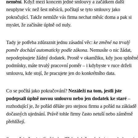
nemění
. Když mezi koncem jedné smlouvy a začátkem další
neuplyne víc než šest měsíců, počítají se tyto smlouvy jako
pokračující. Takže nemůže vás firma nechat měsíc doma a pak si
myslet, že začínáte úplně od nuly.
Tady je potřeba zdůraznit jednu zásadní věc:
ke změné na trvalý
poměr dochází automaticky podle zákona
. Nemusíte o nic žádat,
nepodepisujete žádný dodatek. Prostě v okamžiku, kdy jsou splněn
podmínky, máte trvalý pracovní poměr – i kdybyste v ruce drželi
smlouvu, kde stojí, že pracujete jen do konkrétního data.
Co se počítá jako pokračování?
Nezáleží na tom, jestli jste
podepsali úplně novou smlouvu nebo jen dodatek ke staré
–
rozhodující je, že pořád děláte pro stejnou firmu a pořád na základě
dočasných ujednání. Právě tohle firmy často netuší nebo záměrně
přehlížejí.