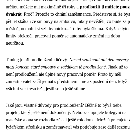
určitou můžete mít maximálně tři roky a
prodloužit ji můžete pouz
dvakrát
. Proč? Protože to chrání zaměstnance. Představte si, že bys
pět let skákali ze smlouvy na smlouvu, nikdy nevěděli, co bude za p
měsíců, nemohli si vzít hypotéku... To by byla šikana. Když se tyto
limity překročí, pracovní poměr se automaticky změní na dobu
neurčitou.
Timing je při prodloužení klíčový.
Nesmí vzniknout ani den mezery
mezi koncem staré smlouvy a začátkem té prodloužené
. Jinak už to
není prodloužení, ale úplně nový pracovní poměr. Proto by měl
zaměstnavatel začít jednat s předstihem – ne až poslední den, když
všichni ve stresu řeší, jestli se to ještě stihne.
Jaké jsou vlastně důvody pro prodloužení? Běžně to bývá třeba
projekt, který ještě není dokončený. Nebo zastupujete kolegyni na
mateřské a ona se rozhodla zůstat ještě rok doma. Možná pracujete 
lyžařském středisku a zaměstnavatel vás potřebuje zase další sezónu