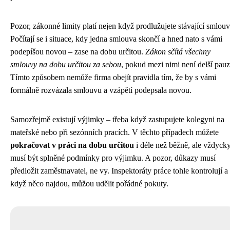
Pozor, zákonné limity platí nejen když prodlužujete stávající smlouv
Počítají se i situace, kdy jedna smlouva skončí a hned nato s vámi
podepíšou novou – zase na dobu určitou.
Zákon sčítá všechny
smlouvy na dobu určitou za sebou
, pokud mezi nimi není delší pauz
Tímto způsobem nemůže firma obejít pravidla tím, že by s vámi
formálně rozvázala smlouvu a vzápětí podepsala novou.
Samozřejmě existují výjimky – třeba když zastupujete kolegyni na
mateřské nebo při sezónních pracích. V těchto případech můžete
pokračovat v práci na dobu určitou
i déle než běžně, ale vždyck
musí být splněné podmínky pro výjimku. A pozor, důkazy musí
předložit zaměstnavatel, ne vy. Inspektoráty práce tohle kontrolují a
když něco najdou, můžou udělit pořádné pokuty.