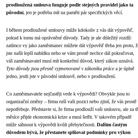
prodloužená smlouva funguje podle stejných pravidel jako ta
původní
, jen je potřeba mít na paměti pár specifických věcí.
I během prodloužené smlouvy může kdokoliv z vás dát výpověď,
pokud k tomu má oprávněné důvody. Tady je ale důležitý rozdíl:
zatímco vy jako zaměstnanec můžete dát výpověď třeba jen proto, ž
jste našli lepší nabídku nebo se vám prostě nechce dál pokračovat,
váš zaměstnavatel musí mít konkrétní důvod, který zákon uznává.
Tyto důvody jsou přesně vyjmenované v zákoníku práce
a je úplně
jedno, jestli jste v původní smlouvě, nebo v prodloužení.
Co zaměstnavatele nejčastěji vede k výpovědi? Obvykle jsou to
organizační změny – firma ruší vaši pozici nebo zjistí, že vás prostě
nepotřebuje. Představte si, že firma prodlouží vaši smlouvu, ale za tř
měsíce přijde ekonomická krize a musí šetřit. V takovém případě
může sáhnout k výpovědi kvůli přebytečnosti.
Dalším častým
důvodem bývá, že přestanete splňovat podmínky pro výkon