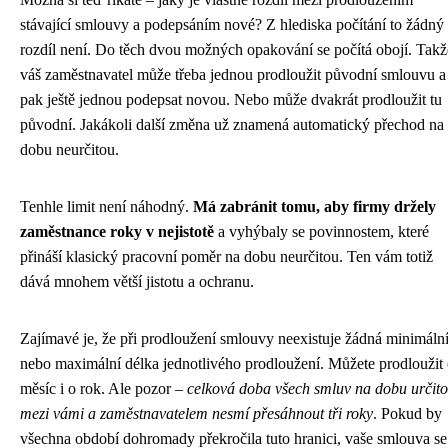
stávající smlouvy a podepsáním nové? Z hlediska počítání to žádný
rozdíl není. Do těch dvou možných opakování se počítá obojí. Takž
váš zaměstnavatel může třeba jednou prodloužit původní smlouvu a
pak ještě jednou podepsat novou. Nebo může dvakrát prodloužit tu
původní. Jakákoli další změna už znamená automatický přechod na
dobu neurčitou.
Tenhle limit není náhodný.
Má zabránit tomu, aby firmy držely
zaměstnance roky v nejistotě
a vyhýbaly se povinnostem, které
přináší klasický pracovní poměr na dobu neurčitou. Ten vám totiž
dává mnohem větší jistotu a ochranu.
Zajímavé je, že při prodloužení smlouvy neexistuje žádná minimáln
nebo maximální délka jednotlivého prodloužení. Můžete prodloužit
měsíc i o rok. Ale pozor –
celková doba všech smluv na dobu určit
mezi vámi a zaměstnavatelem nesmí přesáhnout tři roky
. Pokud by
všechna období dohromady překročila tuto hranici, vaše smlouva se