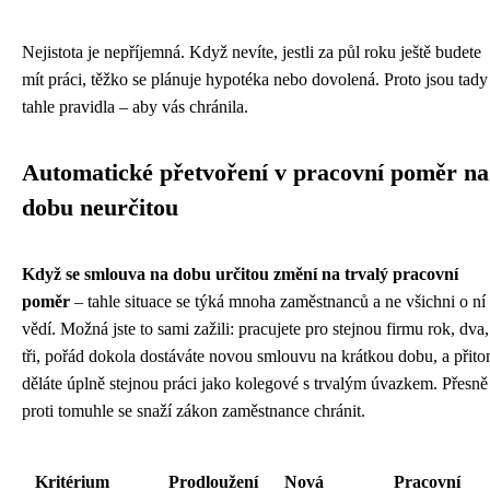
Nejistota je nepříjemná. Když nevíte, jestli za půl roku ještě budete
mít práci, těžko se plánuje hypotéka nebo dovolená. Proto jsou tady
tahle pravidla – aby vás chránila.
Automatické přetvoření v pracovní poměr na
dobu neurčitou
Když se smlouva na dobu určitou změní na trvalý pracovní
poměr
– tahle situace se týká mnoha zaměstnanců a ne všichni o ní
vědí. Možná jste to sami zažili: pracujete pro stejnou firmu rok, dva,
tři, pořád dokola dostáváte novou smlouvu na krátkou dobu, a přit
děláte úplně stejnou práci jako kolegové s trvalým úvazkem. Přesně
proti tomuhle se snaží zákon zaměstnance chránit.
Kritérium
Prodloužení
Nová
Pracovní