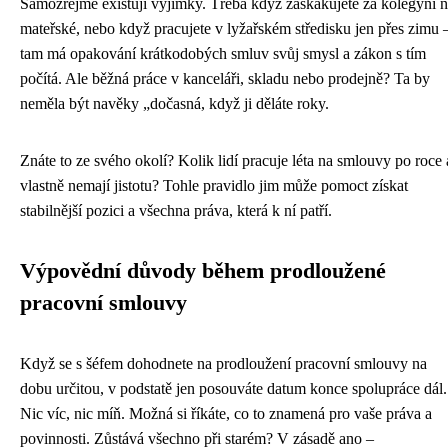
Samozřejmě existují výjimky. Třeba když zaskakujete za kolegyni 
mateřské, nebo když pracujete v lyžařském středisku jen přes zimu 
tam má opakování krátkodobých smluv svůj smysl a zákon s tím
počítá. Ale běžná práce v kanceláři, skladu nebo prodejně? Ta by
neměla být navěky „dočasná, když ji děláte roky.
Znáte to ze svého okolí? Kolik lidí pracuje léta na smlouvy po roce 
vlastně nemají jistotu? Tohle pravidlo jim může pomoct získat
stabilnější pozici a všechna práva, která k ní patří.
Výpovědní důvody během prodloužené
pracovní smlouvy
Když se s šéfem dohodnete na prodloužení pracovní smlouvy na
dobu určitou, v podstatě jen posouváte datum konce spolupráce dál.
Nic víc, nic míň. Možná si říkáte, co to znamená pro vaše práva a
povinnosti. Zůstává všechno při starém? V zásadě ano –