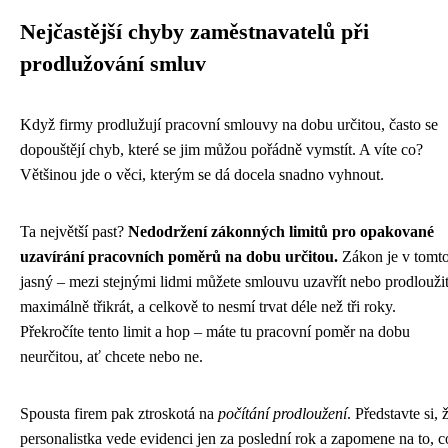
Nejčastější chyby zaměstnavatelů při
prodlužování smluv
Když firmy prodlužují pracovní smlouvy na dobu určitou, často se
dopouštějí chyb, které se jim můžou pořádně vymstít. A víte co?
Většinou jde o věci, kterým se dá docela snadno vyhnout.
Ta největší past?
Nedodržení zákonných limitů pro opakované
uzavírání pracovních poměrů na dobu určitou.
Zákon je v tomt
jasný – mezi stejnými lidmi můžete smlouvu uzavřít nebo prodlouži
maximálně třikrát, a celkově to nesmí trvat déle než tři roky.
Překročíte tento limit a hop – máte tu pracovní poměr na dobu
neurčitou, ať chcete nebo ne.
Spousta firem pak ztroskotá na
počítání prodloužení
. Představte si, 
personalistka vede evidenci jen za poslední rok a zapomene na to, c