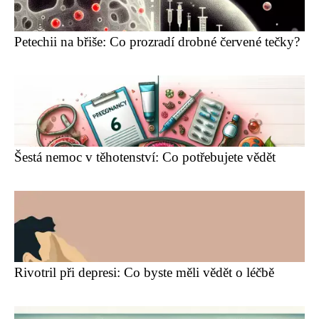
Petechii na břiše: Co prozradí drobné červené tečky?
Šestá nemoc v těhotenství: Co potřebujete vědět
Rivotril při depresi: Co byste měli vědět o léčbě