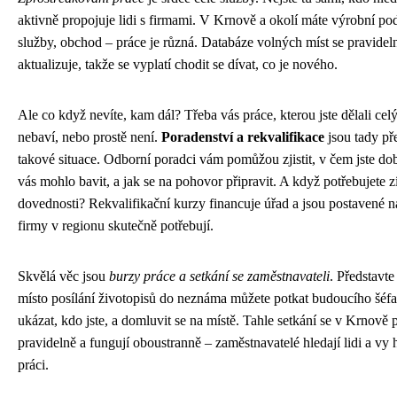
aktivně propojuje lidi s firmami. V Krnově a okolí máte výrobní po
služby, obchod – práce je různá. Databáze volných míst se pravidel
aktualizuje, takže se vyplatí chodit se dívat, co je nového.
Ale co když nevíte, kam dál? Třeba vás práce, kterou jste dělali celý
nebaví, nebo prostě není.
Poradenství a rekvalifikace
jsou tady př
takové situace. Odborní poradci vám pomůžou zjistit, v čem jste dob
vás mohlo bavit, a jak se na pohovor připravit. A když potřebujete z
dovednosti? Rekvalifikační kurzy financuje úřad a jsou postavené n
firmy v regionu skutečně potřebují.
Skvělá věc jsou
burzy práce a setkání se zaměstnavateli
. Představte 
místo posílání životopisů do neznáma můžete potkat budoucího šéf
ukázat, kdo jste, a domluvit se na místě. Tahle setkání se v Krnově 
pravidelně a fungují oboustranně – zaměstnavatelé hledají lidi a vy 
práci.