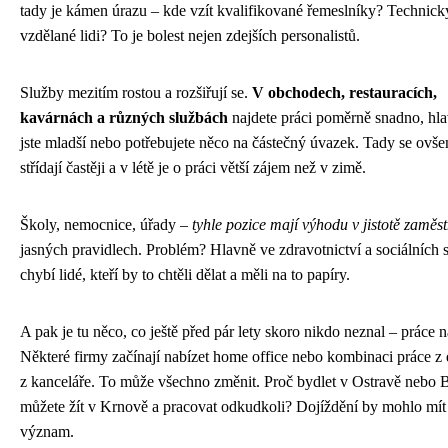
tady je kámen úrazu – kde vzít kvalifikované řemeslníky? Technick
vzdělané lidi? To je bolest nejen zdejších personalistů.
Služby mezitím rostou a rozšiřují se.
V obchodech, restauracích,
kavárnách a různých službách
najdete práci poměrně snadno, hl
jste mladší nebo potřebujete něco na částečný úvazek. Tady se ovše
střídají častěji a v létě je o práci větší zájem než v zimě.
Školy, nemocnice, úřady –
tyhle pozice mají výhodu v jistotě zaměs
jasných pravidlech. Problém? Hlavně ve zdravotnictví a sociálních 
chybí lidé, kteří by to chtěli dělat a měli na to papíry.
A pak je tu něco, co ještě před pár lety skoro nikdo neznal – práce n
Některé firmy začínají nabízet home office nebo kombinaci práce 
z kanceláře. To může všechno změnit. Proč bydlet v Ostravě nebo 
můžete žít v Krnově a pracovat odkudkoli? Dojíždění by mohlo mít 
význam.