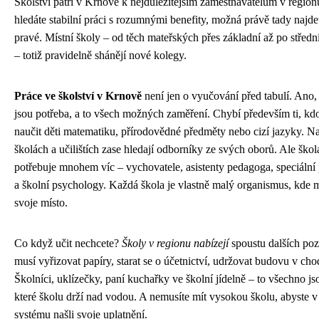
Školství patří v Krnově k nejdůležitějším zaměstnavatelům v regio
hledáte stabilní práci s rozumnými benefity, možná právě tady najde
pravé. Místní školy – od těch mateřských přes základní až po střední 
– totiž pravidelně shánějí nové kolegy.
Práce ve školství v Krnově
není jen o vyučování před tabulí. Ano, 
jsou potřeba, a to všech možných zaměření. Chybí především ti, kd
naučit děti matematiku, přírodovědné předměty nebo cizí jazyky. Na
školách a učilištích zase hledají odborníky ze svých oborů. Ale škol
potřebuje mnohem víc – vychovatele, asistenty pedagoga, speciáln
a školní psychology. Každá škola je vlastně malý organismus, kde
svoje místo.
Co když učit nechcete?
Školy v regionu nabízejí
spoustu dalších po
musí vyřizovat papíry, starat se o účetnictví, udržovat budovu v cho
Školníci, uklízečky, paní kuchařky ve školní jídelně – to všechno js
které školu drží nad vodou. A nemusíte mít vysokou školu, abyste v
systému našli svoje uplatnění.