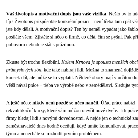
Váš životopis a motivační dopis jsou vaše vizitka
. Nešlo by to ud
líp? Životopis přizpůsobte konkrétní pozici – není třeba tam cpát vš
jste kdy dělali. A motivační dopis? Ten by neměl vypadat jako šablo
posíláte všem. Zjistěte si něco o firmě, co dělá, čím se pyšní. Pak při
pohovoru nebudete stát s prázdnou.
Zkuste být trochu flexibilní.
Kolem Krnova je spousta menších obcí
průmyslových zón
, kde také nabírají lidi. Možná to znamená dojíždě
kousek dál, ale může se to vyplatit. Některé obory mají v určitou d
větší nával práce – třeba ve výrobě nebo v zemědělství. Sledujte tyt
A ještě něco:
nikdy není pozdě se něco naučit
. Úřad práce nabízí
rekvalifikační kurzy, které vám můžou otevřít nové dveře. Trh práce
firmy hledají lidi s novými dovednostmi. A nejde jen o technické zna
zaměstnavatelé dnes hodně oceňují, když umíte komunikovat, praco
týmu a nenecháte se rozhodit prvním problémem.