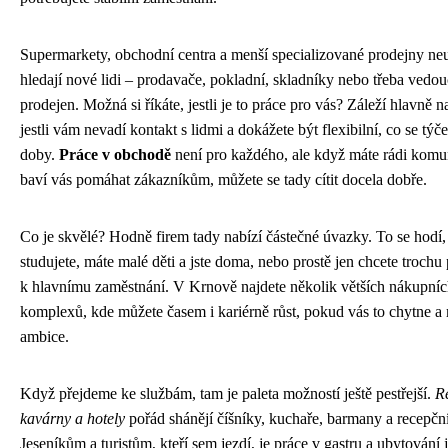
Supermarkety, obchodní centra a menší specializované prodejny neu
hledají nové lidi – prodavače, pokladní, skladníky nebo třeba vedou
prodejen. Možná si říkáte, jestli je to práce pro vás? Záleží hlavně n
jestli vám nevadí kontakt s lidmi a dokážete být flexibilní, co se týč
doby.
Práce v obchodě
není pro každého, ale když máte rádi komu
baví vás pomáhat zákazníkům, můžete se tady cítit docela dobře.
Co je skvělé? Hodně firem tady nabízí částečné úvazky. To se hodí
studujete, máte malé děti a jste doma, nebo prostě jen chcete trochu 
k hlavnímu zaměstnání. V Krnově najdete několik větších nákupní
komplexů, kde můžete časem i kariérně růst, pokud vás to chytne a
ambice.
Když přejdeme ke službám, tam je paleta možností ještě pestřejší.
R
kavárny a hotely
pořád shánějí číšníky, kuchaře, barmany a recepčn
Jeseníkům a turistům, kteří sem jezdí, je práce v gastru a ubytování 