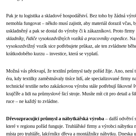
Pak je tu logistika a skladové hospodářství. Bez toho by žádná výr
nemohla fungovat – někdo musí zajistit, aby materiál dorazil včas, 
uskladněný a pak se dostal do výroby či k zákazníkovi. Proto firmy 
skladníky, řidiče vysokozdvižných vozíků a pracovníky expedice
. Na
vysokozdvižný vozík sice potřebujete průkaz, ale ten zvládnete bě
krátkodobého kurzu – investice, která se vyplatí.
Možná vás překvapí, že textilní průmysl tady pořád žije. Ano, není t
éra, kdy textilky zaměstnávaly tisíce lidí, ale specializované firmy n
technické textilie nebo zakázkovou výrobu stále potřebují šikovné š
krajčíře a lidi na průmyslové šicí stroje. Musíte mít cit pro detail a š
ruce – ne každý to zvládne.
Dřevozpracující průmysl a nábytkářská výroba
– další odvětví s
které v regionu pořád funguje. Truhlářské firmy a výrobci nábytku n
místa pro truhláře, lakýrníky dřeva a montážníky nábytku. Dneska u