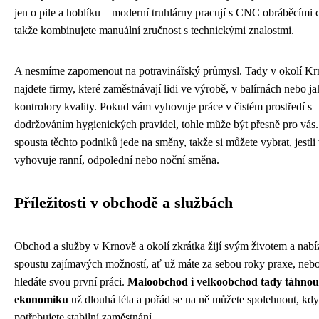
jen o pile a hoblíku – moderní truhlárny pracují s CNC obráběcími c
takže kombinujete manuální zručnost s technickými znalostmi.
A nesmíme zapomenout na potravinářský průmysl. Tady v okolí K
najdete firmy, které zaměstnávají lidi ve výrobě, v balírnách nebo j
kontrolory kvality. Pokud vám vyhovuje práce v čistém prostředí s
dodržováním hygienických pravidel, tohle může být přesně pro vás
spousta těchto podniků jede na směny, takže si můžete vybrat, jestli
vyhovuje ranní, odpolední nebo noční směna.
Příležitosti v obchodě a službách
Obchod a služby v Krnově a okolí zkrátka žijí svým životem a nabíz
spoustu zajímavých možností, ať už máte za sebou roky praxe, nebo
hledáte svou první práci.
Maloobchod i velkoobchod tady táhnou
ekonomiku
už dlouhá léta a pořád se na ně můžete spolehnout, kd
potřebujete stabilní zaměstnání.