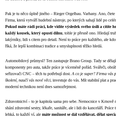
Pak je tu něco úplně jiného – Rieger Orgelbau. Varhany. Ano, čtete
Firma, která vytváří hudební nástroje, po kterých sahají lidé po celé
Pokud máte rádi práci, kde vidíte výsledek svého úsilí a cítíte h
každý kousek, který opustí dílnu
, tohle je přesně ono. Hledají tru
lakýrníky, lidi s citem pro detail. Není to práce pro každého, ale kdo 
říká, že lepší kombinaci tradice a smysluplnosti těžko hledá.
Automobilový průmysl? Ten zastupuje Brano Group. Tady se dělají
komponenty pro auta, takže práce je víceméně pořád. Svářeči, obráb
seřizovači CNC – těch tu potřebují dost.
A co je super? Firma vás p
školení, naučí vás nové věci
, investuje do vás. Mít stabilní plat a pra
moderní technikou není dnes samozřejmost.
Zdravotnictví – to je kapitola sama pro sebe. Nemocnice v Krnově 
shání zdravotní sestry, lékaře, sanitáře, ale i lidi do kanceláří. Práce 
lehká, to každý ví, ale
máte možnost se dál vzdělávat, dělat specia