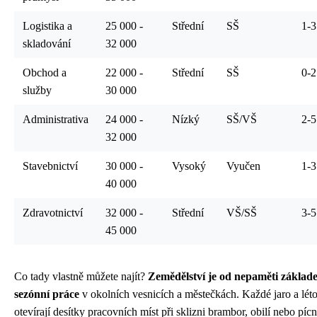
Logistika a
25 000 -
Střední
SŠ
1-3
skladování
32 000
Obchod a
22 000 -
Střední
SŠ
0-2
služby
30 000
Administrativa
24 000 -
Nízký
SŠ/VŠ
2-5
32 000
Stavebnictví
30 000 -
Vysoký
Vyučen
1-3
40 000
Zdravotnictví
32 000 -
Střední
VŠ/SŠ
3-5
45 000
Co tady vlastně můžete najít?
Zemědělství je od nepaměti základ
sezónní práce
v okolních vesnicích a městečkách. Každé jaro a léto
otevírají desítky pracovních míst při sklizni brambor, obilí nebo píc