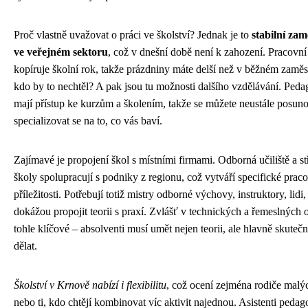
Proč vlastně uvažovat o práci ve školství? Jednak je to
stabilní zam
ve veřejném sektoru
, což v dnešní době není k zahození. Pracovn
kopíruje školní rok, takže prázdniny máte delší než v běžném zaměs
kdo by to nechtěl? A pak jsou tu možnosti dalšího vzdělávání. Ped
mají přístup ke kurzům a školením, takže se můžete neustále posuno
specializovat se na to, co vás baví.
Zajímavé je propojení škol s místními firmami. Odborná učiliště a st
školy spolupracují s podniky z regionu, což vytváří specifické prac
příležitosti. Potřebují totiž mistry odborné výchovy, instruktory, lidi, 
dokážou propojit teorii s praxí. Zvlášť v technických a řemeslných 
tohle klíčové – absolventi musí umět nejen teorii, ale hlavně skuteč
dělat.
Školství v Krnově nabízí i flexibilitu
, což ocení zejména rodiče malýc
nebo ti, kdo chtějí kombinovat víc aktivit najednou. Asistenti pedag