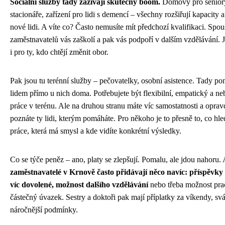
Sociální služby tady zažívají skutečný boom.
Domovy pro senior
stacionáře, zařízení pro lidi s demencí – všechny rozšiřují kapacity a
nové lidi. A víte co? Často nemusíte mít předchozí kvalifikaci. Spou
zaměstnavatelů vás zaškolí a pak vás podpoří v dalším vzdělávání. J
i pro ty, kdo chtějí změnit obor.
Pak jsou tu terénní služby – pečovatelky, osobní asistence. Tady p
lidem přímo u nich doma. Potřebujete být flexibilní, empatický a ne
práce v terénu. Ale na druhou stranu máte víc samostatnosti a opra
poznáte ty lidi, kterým pomáháte. Pro někoho je to přesně to, co hle
práce, která má smysl a kde vidíte konkrétní výsledky.
Co se týče peněz – ano, platy se zlepšují. Pomalu, ale jdou nahoru. 
zaměstnavatelé v Krnově často přidávají něco navíc: příspěvky 
víc dovolené, možnost dalšího vzdělávání
nebo třeba možnost pra
částečný úvazek. Sestry a doktoři pak mají příplatky za víkendy, sv
náročnější podmínky.