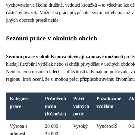
vychovatelé ve školní družině, vedoucí kroužků – to všechno lze dě
částečný úvazek. Můžete si práci přizpůsobit svým potřebám, což 
jiných oborech prostě nejde.
Sezónní práce v okolních obcích
Sezónní práce v okolí Krnova otevírají zajímavé možnosti
pro ty
hledají flexibilní výdělek nebo si chtějí přivydělat v určitých obdob
Není to jen o místních lidech – příležitosti tady najdou pracovníci z
regionu, kteří ocení, že si mohou práci přizpůsobit svému životním
Kategorie
Průměrná
Počet
Požadované
Zk
práce
mzda
volných
vzdělání
(Kč/měsíc)
pozic
Výroba a
28 000 -
Vysoký
Vyučen/SŠ
0-2
průmysl
35 000