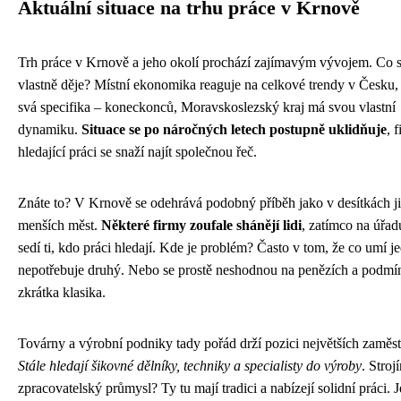
Aktuální situace na trhu práce v Krnově
Trh práce v Krnově a jeho okolí prochází zajímavým vývojem. Co s
vlastně děje? Místní ekonomika reaguje na celkové trendy v Česku, 
svá specifika – koneckonců, Moravskoslezský kraj má svou vlastní
dynamiku.
Situace se po náročných letech postupně uklidňuje
, f
hledající práci se snaží najít společnou řeč.
Znáte to? V Krnově se odehrává podobný příběh jako v desítkách j
menších měst.
Některé firmy zoufale shánějí lidi
, zatímco na úřad
sedí ti, kdo práci hledají. Kde je problém? Často v tom, že co umí j
nepotřebuje druhý. Nebo se prostě neshodnou na penězích a podmí
zkrátka klasika.
Továrny a výrobní podniky tady pořád drží pozici největších zaměst
Stále hledají šikovné dělníky, techniky a specialisty do výroby
. Stroj
zpracovatelský průmysl? Ty tu mají tradici a nabízejí solidní práci. 