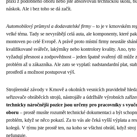
praxi z podobného oboru nebo jste absolvovali technickou školu, b
náskok. Ale i bez toho se dá začít.
Automobilový průmysl a dodavatelské firmy
– to je v krnovském re
velké téma. Tady se nevyrábějí celá auta, ale komponenty, které pak
montoven po celé Evropě. A právě proto místní firmy neustále shán
kvalifikované svářeče, lakýrníky nebo kontrolory kvality. Ano, tyto
vyžadují přesnost a zodpovědnost – jeden špatně svařený díl může 
problém až u zákazníka. Ale zato se vyplatí: nadstandardní plat, stab
prostředí a možnost postupovat výš.
Strojírenské závody v Krnově a okolních vesnicích pravidelně hleda
seřizovače obráběcích strojů, nástrojáře a údržbáře výrobních zaříze
technicky náročnější pozice jsou určeny pro pracovníky s vyuč
oboru
– prostě musíte rozumět technické dokumentaci a být schopní
problém, když se něco pokazí. Za to vás ale čeká vyšší výplata a re
kolegů. V týmu jste prostě ten, na koho se všichni obrátí, když stroj
nefunguje.