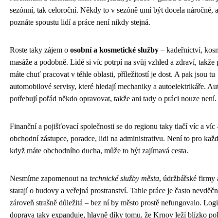
sezónní, tak celoroční. Někdy to v sezóně umí být docela náročné, a
poznáte spoustu lidí a práce není nikdy stejná.
Roste taky zájem o
osobní a kosmetické služby
– kadeřnictví, kos
masáže a podobně. Lidé si víc potrpí na svůj vzhled a zdraví, takže
máte chuť pracovat v téhle oblasti, příležitostí je dost. A pak jsou tu
automobilové servisy, které hledají mechaniky a autoelektrikáře. Au
potřebují pořád někdo opravovat, takže ani tady o práci nouze není.
Finanční a pojišťovací společnosti se do regionu taky tlačí víc a víc 
obchodní zástupce, poradce, lidi na administrativu. Není to pro každ
když máte obchodního ducha, může to být zajímavá cesta.
Nesmíme zapomenout na
technické služby města
, údržbářské firmy a
starají o budovy a veřejná prostranství. Tahle práce je často nevděčn
zároveň strašně důležitá – bez ní by město prostě nefungovalo. Logi
doprava taky expanduje, hlavně díky tomu, že Krnov leží blízko po