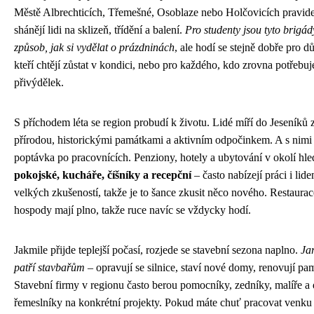
Městě Albrechticích, Třemešné, Osoblaze nebo Holčovicích pravid
shánějí lidi na sklizeň, třídění a balení.
Pro studenty jsou tyto brigád
způsob, jak si vydělat o prázdninách
, ale hodí se stejně dobře pro 
kteří chtějí zůstat v kondici, nebo pro každého, kdo zrovna potřebu
přivýdělek.
S příchodem léta se region probudí k životu. Lidé míří do Jeseníků 
přírodou, historickými památkami a aktivním odpočinkem. A s nimi 
poptávka po pracovnících. Penziony, hotely a ubytování v okolí hle
pokojské, kucháře, číšníky a recepční
– často nabízejí práci i lid
velkých zkušeností, takže je to šance zkusit něco nového. Restaurac
hospody mají plno, takže ruce navíc se vždycky hodí.
Jakmile přijde teplejší počasí, rozjede se stavební sezona naplno.
Jar
patří stavbařům
– opravují se silnice, staví nové domy, renovují pa
Stavební firmy v regionu často berou pomocníky, zedníky, malíře a 
řemeslníky na konkrétní projekty. Pokud máte chuť pracovat venku 