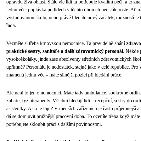
opravdu živá oblast. Stále víc lidí tu potřebuje kvalitní péči, a to z
jednu věc: poptávka po lidech v těchto oborech neustále roste. Ať u
vystudovanou školu, nebo právě hledáte nový začátek, možností je 
řada.
Vezměte si třeba krnovskou nemocnice. Ta pravidelně shání
zdravot
praktické sestry, sanitáře a další zdravotnický personál
. Někde 
vysokoškoláky, jinde zase absolventy středních zdravotnických škol
upřímně? Personálu je nedostatek, stejně jako v celé republice. Pro v
znamená jednu věc – máte silnější pozici při hledání práce.
Ale není to jen o nemocnici. Máte tady ambulance, soukromé ordin
zubaře, fyzioterapeuty. Všichni hledají lidi – recepční, sestry do ordi
asistentky. A co je fajn? V menších zařízeních je často příjemnější a
dá se domluvit pružnější pracovní doba. To oceníte třeba když máte
potřebujete skloubit práci s dalšími povinnostmi.