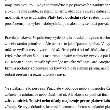
hraje taky svou roli. Když se rozhlédnete po pracovních nabídkách
a okolí, rychle zjistíte, že místní továrny, obchody a služby nabízejí
možnosti. A co je důležité?
Platy tady poslední roky rostou
, prot
prostě nemají na výběr – dobrých lidí je málo a o ty se musí porvat.
Pravda je taková, že průměrný výdělek v krnovském regionu trochu
za celostátním průměrem. Ale neberte to jako špatnou zprávu. Ve vý
můžete vydělat mezi dvaceti pěti až třiceti pěti tisíci měsíčně jako z
když máte střední školu s maturitou, nějaký technický výcvik a pár l
zkušeností?
Tehdy se vaše výplatní páska výrazně nafoukne
. Strojír
firmy a podniky zpracovávající kovy vám dají stabilní příjem, naví
přibrat přesčasy a různé příplatky navíc.
Ve službách je to pestřejší. Pracujete v obchodě nebo v hospodě? Č
začnete na minimálce nebo těsně nad ní. Ale zkuste se podívat jina
zdravotnictví, školství nebo úřady mají svoje pevné platové tab
zákony. Sestry a doktoři v krnovské nemocnici berou standardní pla