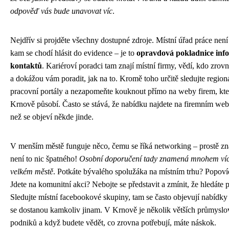
odpověď vás bude unavovat víc
.
Nejdřív si projděte všechny dostupné zdroje. Místní úřad práce není
kam se chodí hlásit do evidence – je to
opravdová pokladnice inf
kontaktů
. Kariéroví poradci tam znají místní firmy, vědí, kdo zrovn
a dokážou vám poradit, jak na to. Kromě toho určitě sledujte region
pracovní portály a nezapomeňte kouknout přímo na weby firem, kte
Krnově působí. Často se stává, že nabídku najdete na firemním web
než se objeví někde jinde.
V menším městě funguje něco, čemu se říká networking – prostě zn
není to nic špatného!
Osobní doporučení tady znamená mnohem víc
velkém městě
. Potkáte bývalého spolužáka na místním trhu? Popovíd
Jdete na komunitní akci? Nebojte se představit a zmínit, že hledáte p
Sledujte místní facebookové skupiny, tam se často objevují nabídky 
se dostanou kamkoliv jinam. V Krnově je několik větších průmysl
podniků a když budete vědět, co zrovna potřebují, máte náskok.