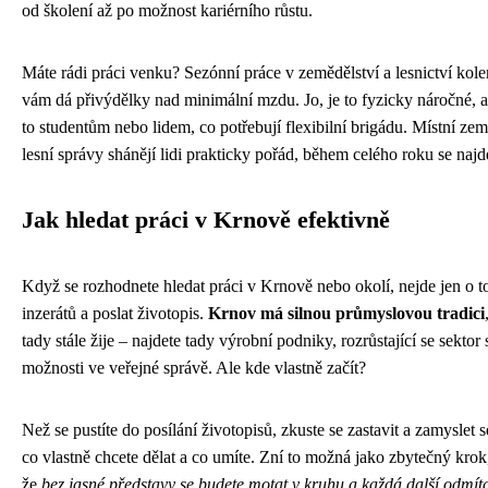
od školení až po možnost kariérního růstu.
Máte rádi práci venku? Sezónní práce v zemědělství a lesnictví ko
vám dá přivýdělky nad minimální mzdu. Jo, je to fyzicky náročné, a
to studentům nebo lidem, co potřebují flexibilní brigádu. Místní zem
lesní správy shánějí lidi prakticky pořád, během celého roku se najde
Jak hledat práci v Krnově efektivně
Když se rozhodnete hledat práci v Krnově nebo okolí, nejde jen o to
inzerátů a poslat životopis.
Krnov má silnou průmyslovou tradici
tady stále žije – najdete tady výrobní podniky, rozrůstající se sektor 
možnosti ve veřejné správě. Ale kde vlastně začít?
Než se pustíte do posílání životopisů, zkuste se zastavit a zamyslet s
co vlastně chcete dělat a co umíte. Zní to možná jako zbytečný krok,
že
bez jasné představy se budete motat v kruhu a každá další odmít