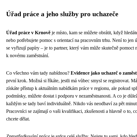
Úřad práce a jeho služby pro uchazeče
Úřad práce v Krnově
je místo, kam se můžete obrátit, když hledát
nebo potřebujete pomoc s orientací na pracovním trhu. Není to jen 
se vyřizují papíry – je to partner, který vám může skutečně pomoct n
k novému zaměstnání.
Co všechno vám tady nabídnou?
Evidence jako uchazeč o zaměs
první krok. Možná si říkáte, jestli má vůbec smysl se registrovat. M
získáte přístup k aktuálním nabídkám práce v regionu, ale pokud spl
podmínky, můžete dostat i podporu v nezaměstnanosti. A co je důlež
každým se tady baví individuálně. Nikdo vás neodbaví za pět minut
Pracovníci se zajímají o vaši kvalifikaci, zkušenosti a hlavně o to, c
chcete dělat.
Zprostředkování práce
je srdce celé služby. Nejste tu sami, kdo hled