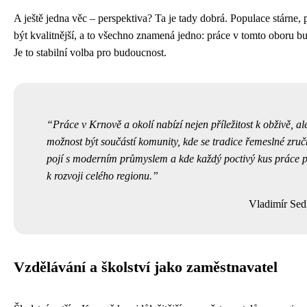
A ještě jedna věc – perspektiva? Ta je tady dobrá. Populace stárne,
být kvalitnější, a to všechno znamená jedno: práce v tomto oboru b
Je to stabilní volba pro budoucnost.
Práce v Krnově a okolí nabízí nejen příležitost k obživě, al
možnost být součástí komunity, kde se tradice řemeslné zruč
pojí s moderním průmyslem a kde každý poctivý kus práce p
k rozvoji celého regionu.
Vladimír Sed
Vzdělávání a školství jako zaměstnavatel