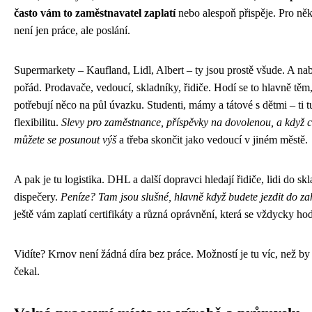
často vám to zaměstnavatel zaplatí
nebo alespoň přispěje. Pro ně
není jen práce, ale poslání.
Supermarkety – Kaufland, Lidl, Albert – ty jsou prostě všude. A nab
pořád. Prodavače, vedoucí, skladníky, řidiče. Hodí se to hlavně těm
potřebují něco na půl úvazku. Studenti, mámy a tátové s dětmi – ti 
flexibilitu.
Slevy pro zaměstnance, příspěvky na dovolenou, a když c
můžete se posunout výš
a třeba skončit jako vedoucí v jiném městě.
A pak je tu logistika. DHL a další dopravci hledají řidiče, lidi do skl
dispečery.
Peníze? Tam jsou slušné, hlavně když budete jezdit do za
ještě vám zaplatí certifikáty a různá oprávnění, která se vždycky hod
Vidíte? Krnov není žádná díra bez práce. Možností je tu víc, než by
čekal.