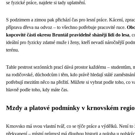
se fyzické práce, najdete si tady uplatnění.
S podzimem a zimou pak přichází čas pro lesní práce. Kácení, zpra
příprava dřeva na odvoz – to všechno potřebuje pracovité ruce.
Obc
kopcovité části okresu Bruntál pravidelně shánějí lidi do lesa
, c
ideální pro fyzicky zdatné muže i ženy, kteří nevadí náročnější pod
terénu.
Tahle pestrost sezónních prací dává prostor každému – studentům
na rodičovské, důchodcům i těm, kdo právě hledají stálé zaměstnání
potřebují mezitím něco na přežití. Můžete si vybrat podle toho, co v
hlavně podle toho, kdy máte čas.
Mzdy a platové podmínky v krnovském regi
Krnovsko má svou vlastní tvář, co se týče práce a výdělků. Není to
překvapení – místní průmysl má dlouhou historii a poloha u polskýc