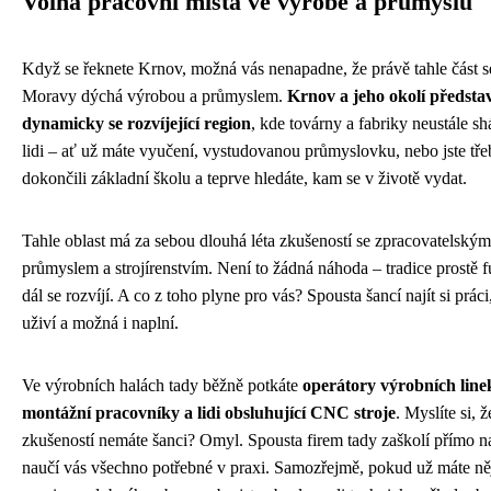
Volná pracovní místa ve výrobě a průmyslu
Když se řeknete Krnov, možná vás nenapadne, že právě tahle část s
Moravy dýchá výrobou a průmyslem.
Krnov a jeho okolí předsta
dynamicky se rozvíjející region
, kde továrny a fabriky neustále sh
lidi – ať už máte vyučení, vystudovanou průmyslovku, nebo jste tře
dokončili základní školu a teprve hledáte, kam se v životě vydat.
Tahle oblast má za sebou dlouhá léta zkušeností se zpracovatelským
průmyslem a strojírenstvím. Není to žádná náhoda – tradice prostě f
dál se rozvíjí. A co z toho plyne pro vás? Spousta šancí najít si práci
uživí a možná i naplní.
Ve výrobních halách tady běžně potkáte
operátory výrobních line
montážní pracovníky a lidi obsluhující CNC stroje
. Myslíte si, 
zkušeností nemáte šanci? Omyl. Spousta firem tady zaškolí přímo n
naučí vás všechno potřebné v praxi. Samozřejmě, pokud už máte n