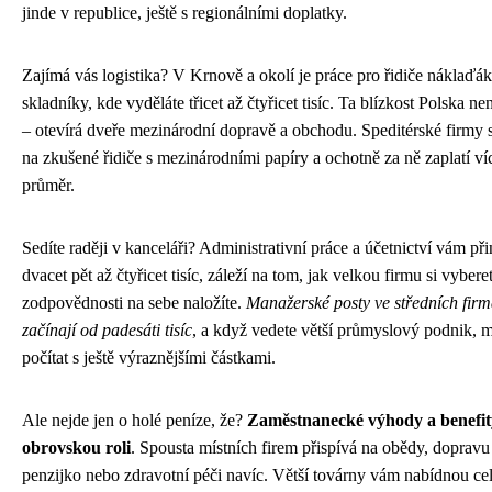
jinde v republice, ještě s regionálními doplatky.
Zajímá vás logistika? V Krnově a okolí je práce pro řidiče náklaďák
skladníky, kde vyděláte třicet až čtyřicet tisíc. Ta blízkost Polska n
– otevírá dveře mezinárodní dopravě a obchodu. Speditérské firmy s
na zkušené řidiče s mezinárodními papíry a ochotně za ně zaplatí ví
průměr.
Sedíte raději v kanceláři? Administrativní práce a účetnictví vám př
dvacet pět až čtyřicet tisíc, záleží na tom, jak velkou firmu si vybere
zodpovědnosti na sebe naložíte.
Manažerské posty ve středních fir
začínají od padesáti tisíc
, a když vedete větší průmyslový podnik, 
počítat s ještě výraznějšími částkami.
Ale nejde jen o holé peníze, že?
Zaměstnanecké výhody a benefit
obrovskou roli
. Spousta místních firem přispívá na obědy, dopravu
penzijko nebo zdravotní péči navíc. Větší továrny vám nabídnou cel