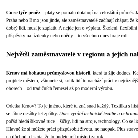
Co se týče peněz
– platy se pomalu dotahují na celostátní průměr. J
Praha nebo Brno jsou jinde, ale zaměstnavatelé začínají chápat, že k
dobrý lidi, musí je zaplatit. A nejde jen o výplatu. Školení, flexibilní
příspěvky na jízdenky nebo obědy – to všechno dnes hraje roli.
Největší zaměstnavatelé v regionu a jejich n
Krnov má bohatou průmyslovou historii
, která tu žije dodnes. K
projdete městem, všimnete si, kolik lidí tu nachází práci v nejrůzněj
oborech – od tradičních řemesel až po moderní výrobu.
Odetka Krnov? To je jméno, které tu zná snad každý. Textilka s histo
se táhne desítky let zpátky.
Dnes vyrábí technické textilie a ochran
pořád hledá šikovné ruce – šičky, lidi na stroje, technology. Co se li
Hlavně že si můžete práci přizpůsobit životu, ne naopak. Plus strav
na důchod a jistota, že tu budete mít místo i za rok.