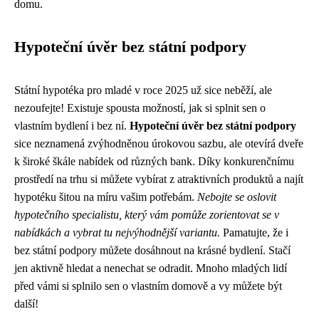
domu.
Hypoteční úvěr bez státní podpory
Státní hypotéka pro mladé v roce 2025 už sice neběží, ale
nezoufejte! Existuje spousta možností, jak si splnit sen o
vlastním bydlení i bez ní.
Hypoteční úvěr bez státní podpory
sice neznamená zvýhodněnou úrokovou sazbu, ale otevírá dveře
k široké škále nabídek od různých bank. Díky konkurenčnímu
prostředí na trhu si můžete vybírat z atraktivních produktů a najít
hypotéku šitou na míru vašim potřebám.
Nebojte se oslovit
hypotečního specialistu, který vám pomůže zorientovat se v
nabídkách a vybrat tu nejvýhodnější variantu.
Pamatujte, že i
bez státní podpory můžete dosáhnout na krásné bydlení. Stačí
jen aktivně hledat a nenechat se odradit. Mnoho mladých lidí
před vámi si splnilo sen o vlastním domově a vy můžete být
další!