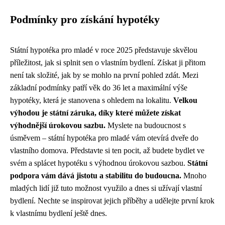
Podmínky pro získání hypotéky
Státní hypotéka pro mladé v roce 2025 představuje skvělou
příležitost, jak si splnit sen o vlastním bydlení. Získat ji přitom
není tak složité, jak by se mohlo na první pohled zdát. Mezi
základní podmínky patří věk do 36 let a maximální výše
hypotéky, která je stanovena s ohledem na lokalitu.
Velkou
výhodou je státní záruka, díky které můžete získat
výhodnější úrokovou sazbu.
Myslete na budoucnost s
úsměvem – státní hypotéka pro mladé vám otevírá dveře do
vlastního domova. Představte si ten pocit, až budete bydlet ve
svém a splácet hypotéku s výhodnou úrokovou sazbou.
Státní
podpora vám dává jistotu a stabilitu do budoucna.
Mnoho
mladých lidí již tuto možnost využilo a dnes si užívají vlastní
bydlení. Nechte se inspirovat jejich příběhy a udělejte první krok
k vlastnímu bydlení ještě dnes.