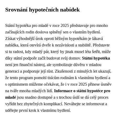
Srovnání hypotečních nabídek
Státní hypotéka pro mladé v roce 2025 představuje pro mnoho
začínajících rodin doslova splněný sen o vlastním bydlení.
Získat výhodnější úrok oproti běžným hypotékám je lákavá
nabídka, která otevírá dveře k nezávislosti a stabilitě. Představte
si tu radost, kdy mladý pár, který by jinak musel léta šetřit, může
díky státní podpoře začít budovat svůj domov.
Státní hypotéka
není jen finanční nástroj, ale symbolizuje důvěru v mladou
generaci a podporuje její růst. Zkušenosti z minulých let ukazují,
že tento program pomohl tisícům rodinám k vlastnímu bydlení a
s optimismem můžeme očekávat, že i v roce 2025 přinese úsměv
na tváře mnoha mladých lidí.
Informace o státní hypotéce pro
mladé
jsou snadno dostupné a s trochou úsilí se dá celý proces
vyřídit bez zbytečných komplikací. Neváhejte se informovat a
udělejte první krok k vlastnímu bydlení.