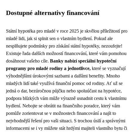
Dostupné alternativy financování
Státní hypotéka pro mladé v roce 2025 je skvělou příležitostí pro
mladé lidi, jak si splnit sen o vlastním bydlení. Pokud ale
nesplňujete podmínky pro získání státní hypotéky, nezoufejte!
Existuje řada dalších možností financování, které vám pomohou
dosáhnout vašeho cíle.
Banky nabízí speciální hypoteční
programy pro mladé rodiny a jednotlivce,
které se vyznačují
výhodnějšími úrokovými sazbami a dalšími benefity. Mnoho
mladých lidí také využívá finanční pomoc od rodiny. Ať už se
jedná o dar, bezúročnou půjčku nebo spoluúčast na hypotéce,
podpora blízkých vám může výrazně usnadnit cestu k vlastnímu
bydlení. Nebojte se obrátit na finančního poradce, který vám
pomůže zorientovat se v možnostech financování a najít to
nejvhodnější řešení pro vaši situaci. S trochou úsilí a správnými
informacemi se i vy můžete stát hrdými majiteli vlastního bytu či