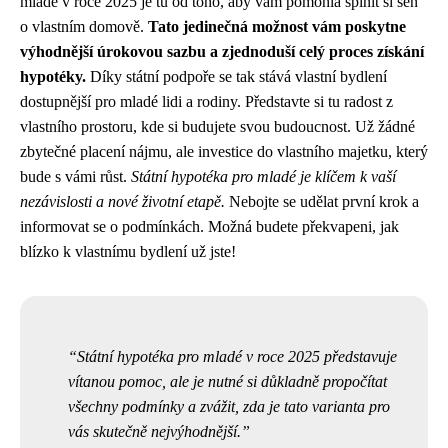
mladé v roce 2025 je tu od toho, aby vám pomohla splnit si sen
o vlastním domově.
Tato jedinečná možnost vám poskytne
výhodnější úrokovou sazbu a zjednoduší celý proces získání
hypotéky.
Díky státní podpoře se tak stává vlastní bydlení
dostupnější pro mladé lidi a rodiny. Představte si tu radost z
vlastního prostoru, kde si budujete svou budoucnost. Už žádné
zbytečné placení nájmu, ale investice do vlastního majetku, který
bude s vámi růst.
Státní hypotéka pro mladé je klíčem k vaší
nezávislosti a nové životní etapě.
Nebojte se udělat první krok a
informovat se o podmínkách. Možná budete překvapeni, jak
blízko k vlastnímu bydlení už jste!
Státní hypotéka pro mladé v roce 2025 představuje
vítanou pomoc, ale je nutné si důkladně propočítat
všechny podmínky a zvážit, zda je tato varianta pro
vás skutečně nejvýhodnější.