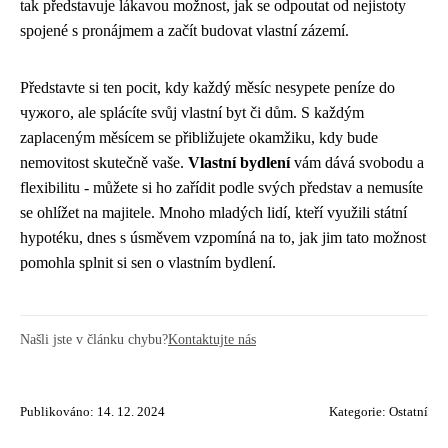
tak představuje lákavou možnost, jak se odpoutat od nejistoty
spojené s pronájmem a začít budovat vlastní zázemí.
Představte si ten pocit, kdy každý měsíc nesypete peníze do
чужого, ale splácíte svůj vlastní byt či dům. S každým
zaplaceným měsícem se přibližujete okamžiku, kdy bude
nemovitost skutečně vaše.
Vlastní bydlení
vám dává svobodu a
flexibilitu - můžete si ho zařídit podle svých představ a nemusíte
se ohlížet na majitele. Mnoho mladých lidí, kteří využili státní
hypotéku, dnes s úsměvem vzpomíná na to, jak jim tato možnost
pomohla splnit si sen o vlastním bydlení.
Našli jste v článku chybu?
Kontaktujte nás
Publikováno: 14. 12. 2024
Kategorie:
Ostatní