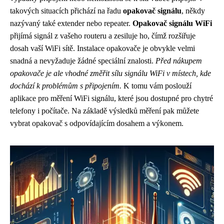
takových situacích přichází na řadu
opakovač signálu
, někdy
nazývaný také extender nebo repeater.
Opakovač signálu WiFi
přijímá signál z vašeho routeru a zesiluje ho, čímž rozšiřuje
dosah vaší WiFi sítě. Instalace opakovače je obvykle velmi
snadná a nevyžaduje žádné speciální znalosti.
Před nákupem
opakovače je ale vhodné změřit sílu signálu WiFi v místech, kde
dochází k problémům s připojením.
K tomu vám poslouží
aplikace pro měření WiFi signálu, které jsou dostupné pro chytré
telefony i počítače. Na základě výsledků měření pak můžete
vybrat opakovač s odpovídajícím dosahem a výkonem.