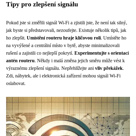
Tipy pro zlepšení signálu
Pokud jste si změřili signál Wi-Fi a zjistili jste, že není tak silný,
jak byste si představovali, nezoufejte. Existuje několik tipů, jak
ho zlepšit.
Umístění routeru hraje klíčovou roli
. Umístěte ho
na vyvýšené a centrální místo v bytě, abyste minimalizovali
rušení a zajistili co nejlepší pokrytí.
Experimentujte s orientací
antén routeru
. Někdy i malá změna jejich směru může vést k
výraznému zlepšení signálu. Nepřehlížejte ani
vliv překážek
.
Zdi, nábytek, ale i elektronická zařízení mohou signál Wi-Fi
oslabovat.