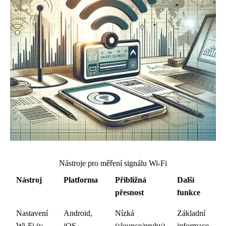
Nástroje pro měření signálu Wi-Fi
Nástroj
Platforma
Přibližná
Další
přesnost
funkce
Nastavení
Android,
Nízká
Základní
Wi-Fi (v
iOS,
(sloupce/pruhy)
informace