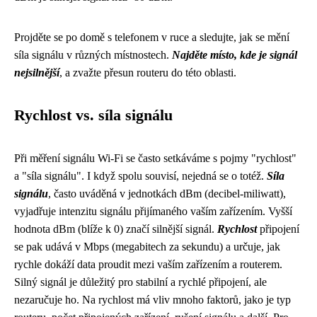
Projděte se po domě s telefonem v ruce a sledujte, jak se mění
síla signálu v různých místnostech.
Najděte místo, kde je signál
nejsilnější
, a zvažte přesun routeru do této oblasti.
Rychlost vs. síla signálu
Při měření signálu Wi-Fi se často setkáváme s pojmy "rychlost"
a "síla signálu". I když spolu souvisí, nejedná se o totéž.
Síla
signálu
, často uváděná v jednotkách dBm (decibel-miliwatt),
vyjadřuje intenzitu signálu přijímaného vaším zařízením. Vyšší
hodnota dBm (blíže k 0) značí silnější signál.
Rychlost
připojení
se pak udává v Mbps (megabitech za sekundu) a určuje, jak
rychle dokáží data proudit mezi vaším zařízením a routerem.
Silný signál je důležitý pro stabilní a rychlé připojení, ale
nezaručuje ho. Na rychlost má vliv mnoho faktorů, jako je typ