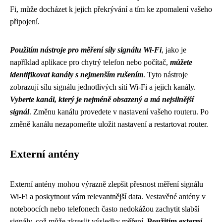
Fi, může docházet k jejich překrývání a tím ke zpomalení vašeho
připojení.
Použitím nástroje pro měření síly signálu Wi-Fi
, jako je
například aplikace pro chytrý telefon nebo počítač,
můžete
identifikovat kanály s nejmenším rušením
. Tyto nástroje
zobrazují sílu signálu jednotlivých sítí Wi-Fi a jejich kanály.
Vyberte kanál, který je nejméně obsazený a má nejsilnější
signál
. Změnu kanálu provedete v nastavení vašeho routeru. Po
změně kanálu nezapomeňte uložit nastavení a restartovat router.
Externí antény
Externí antény mohou výrazně zlepšit přesnost měření signálu
Wi-Fi a poskytnout vám relevantnější data. Vestavěné antény v
noteboocích nebo telefonech často nedokážou zachytit slabší
signály, což může zkreslit výsledky měření.
Použitím externí