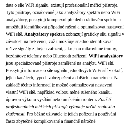
data o síle WiFi signálu, existují profesionální měřicí přístroje.
Tyto přístroje, označované jako analyzátory spektra nebo WiFi
analyzátory, poskytují komplexní přehled o rádiovém spektru a
umožňují identifikovat případné rušení a optimalizovat nastavení
WiFi sítě.
Analyzátory spektra
zobrazují graficky sílu signálu v
závislosti na frekvenci, což umožňuje snadno identifikovat
rušivé signály z jiných zařízení, jako jsou mikrovlnné trouby,
bezdrátové telefony nebo Bluetooth zařízení.
WiFi analyzátory
jsou specializované přístroje zaměřené na analýzu WiFi sítí.
Poskytují informace o síle signálu jednotlivých WiFi sítí v okolí,
jejich kanálech, typech zabezpečení a dalších parametrech. Na
základě těchto informací je možné optimalizovat nastavení
vlastní WiFi sítě, například volbou méně rušeného kanálu,
úpravou výkonu vysílání nebo umístěním routeru.
Použití
profesionálních měřicích přístrojů vyžaduje určité znalosti a
zkušenosti.
Pro běžné uživatele je jejich pořízení a používání
často zbytečně komplikované a finančně náročné.