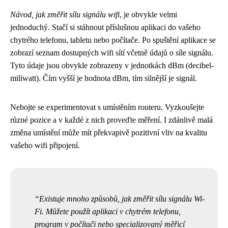
Návod, jak změřit sílu signálu wifi
, je obvykle velmi
jednoduchý. Stačí si stáhnout příslušnou aplikaci do vašeho
chytrého telefonu, tabletu nebo počítače. Po spuštění aplikace se
zobrazí seznam dostupných wifi sítí včetně údajů o síle signálu.
Tyto údaje jsou obvykle zobrazeny v jednotkách dBm (decibel-
miliwatt). Čím vyšší je hodnota dBm, tím silnější je signál.
Nebojte se experimentovat s umístěním routeru. Vyzkoušejte
různé pozice a v každé z nich proveďte měření. I zdánlivě malá
změna umístění může mít překvapivě pozitivní vliv na kvalitu
vašeho wifi připojení.
Existuje mnoho způsobů, jak změřit sílu signálu Wi-
Fi. Můžete použít aplikaci v chytrém telefonu,
program v počítači nebo specializovaný měřicí