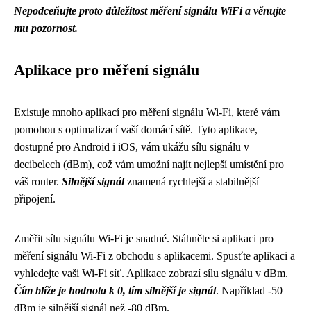
Nepodceňujte proto důležitost měření signálu WiFi a věnujte
mu pozornost.
Aplikace pro měření signálu
Existuje mnoho aplikací pro měření signálu Wi-Fi, které vám
pomohou s optimalizací vaší domácí sítě. Tyto aplikace,
dostupné pro Android i iOS, vám ukážu sílu signálu v
decibelech (dBm), což vám umožní najít nejlepší umístění pro
váš router.
Silnější signál
znamená rychlejší a stabilnější
připojení.
Změřit sílu signálu Wi-Fi je snadné. Stáhněte si aplikaci pro
měření signálu Wi-Fi z obchodu s aplikacemi. Spusťte aplikaci a
vyhledejte vaši Wi-Fi síť. Aplikace zobrazí sílu signálu v dBm.
Čím blíže je hodnota k 0, tím silnější je signál
. Například -50
dBm je silnější signál než -80 dBm.