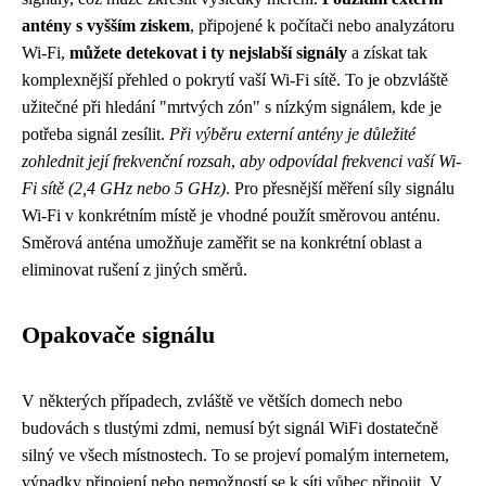
antény s vyšším ziskem
, připojené k počítači nebo analyzátoru
Wi-Fi,
můžete detekovat i ty nejslabší signály
a získat tak
komplexnější přehled o pokrytí vaší Wi-Fi sítě. To je obzvláště
užitečné při hledání "mrtvých zón" s nízkým signálem, kde je
potřeba signál zesílit.
Při výběru externí antény je důležité
zohlednit její frekvenční rozsah
,
aby odpovídal frekvenci vaší Wi-
Fi sítě (2,4 GHz nebo 5 GHz)
. Pro přesnější měření síly signálu
Wi-Fi v konkrétním místě je vhodné použít směrovou anténu.
Směrová anténa umožňuje zaměřit se na konkrétní oblast a
eliminovat rušení z jiných směrů.
Opakovače signálu
V některých případech, zvláště ve větších domech nebo
budovách s tlustými zdmi, nemusí být signál WiFi dostatečně
silný ve všech místnostech. To se projeví pomalým internetem,
výpadky připojení nebo nemožností se k síti vůbec připojit. V