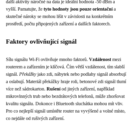
další aktivity náročné na data je ideální hodnota -50 dBm a
vyšší. Pamatujte, že
tyto hodnoty jsou pouze orientační
a
skutečné nároky se mohou lišit v závislosti na konkrétním
prostředí, počtu připojených zařízení a dalších faktorech.
Faktory ovlivňující signál
Sílu signálu Wi-Fi ovlivňuje mnoho faktorů.
Vzdálenost
mezi
routerem a zařízením je klíčová. Čím větší vzdálenost, tím slabší
signál.
Překážky
jako zdi, nábytek nebo podlahy signál absorbují
a oslabují. Materiál překážky hraje roli, betonové zdi signál tlumí
více než sádrokarton.
Rušení
od jiných zařízení, například
mikrovlnných trub nebo bezdrátových telefonů, může zhoršovat
kvalitu signálu. Dokonce i Bluetooth sluchátka mohou mít vliv.
Pro co nejlepší signál umístěte router na vyvýšené a volné místo,
co nejdále od rušivých zařízení.