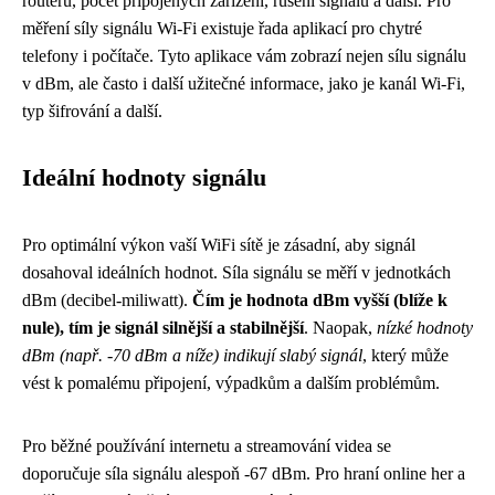
routeru, počet připojených zařízení, rušení signálu a další. Pro
měření síly signálu Wi-Fi existuje řada aplikací pro chytré
telefony i počítače. Tyto aplikace vám zobrazí nejen sílu signálu
v dBm, ale často i další užitečné informace, jako je kanál Wi-Fi,
typ šifrování a další.
Ideální hodnoty signálu
Pro optimální výkon vaší WiFi sítě je zásadní, aby signál
dosahoval ideálních hodnot. Síla signálu se měří v jednotkách
dBm (decibel-miliwatt).
Čím je hodnota dBm vyšší (blíže k
nule), tím je signál silnější a stabilnější
. Naopak,
nízké hodnoty
dBm (např. -70 dBm a níže) indikují slabý signál
, který může
vést k pomalému připojení, výpadkům a dalším problémům.
Pro běžné používání internetu a streamování videa se
doporučuje síla signálu alespoň -67 dBm. Pro hraní online her a