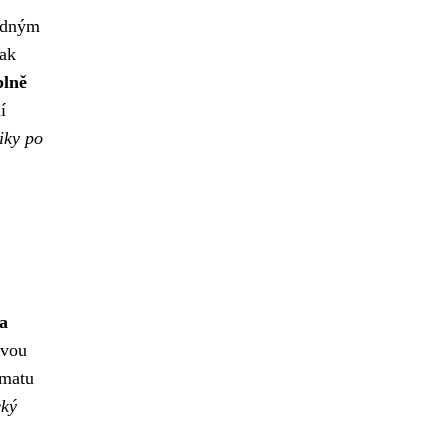
hodným
šak
plně
í
iky po
 a
svou
imatu
cký