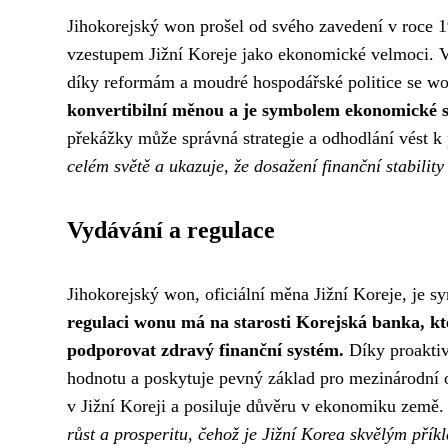
Jihokorejský won prošel od svého zavedení v roce 19
vzestupem Jižní Koreje jako ekonomické velmoci. V 
díky reformám a moudré hospodářské politice se won
konvertibilní měnou a je symbolem ekonomické síl
překážky může správná strategie a odhodlání vést k 
celém světě a ukazuje, že dosažení finanční stabilit
Vydávání a regulace
Jihokorejský won, oficiální měna Jižní Koreje, je
regulaci wonu má na starosti Korejská banka, kt
podporovat zdravý finanční systém.
Díky proaktiv
hodnotu a poskytuje pevný základ pro mezinárodní o
v Jižní Koreji a posiluje důvěru v ekonomiku země
růst a prosperitu, čehož je Jižní Korea skvělým přík