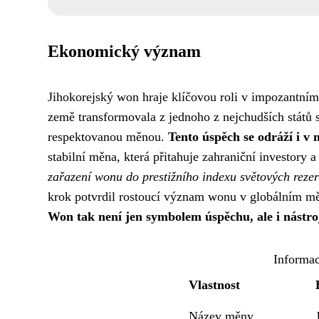
Ekonomický význam
Jihokorejský won hraje klíčovou roli v impozantní
země transformovala z jednoho z nejchudších států 
respektovanou měnou.
Tento úspěch se odráží i v
stabilní měna, která přitahuje zahraniční investory
zařazení wonu do prestižního indexu světových re
krok potvrdil rostoucí význam wonu v globálním měn
Won tak není jen symbolem úspěchu, ale i nástroj
Informa
Vlastnost
Název měny