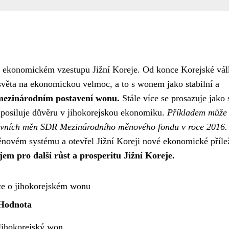
m ekonomickém vzestupu Jižní Koreje. Od konce Korejské vál
světa na ekonomickou velmoc, a to s wonem jako stabilní a
 mezinárodním postavení wonu.
Stále více se prosazuje jako 
 a posiluje důvěru v jihokorejskou ekonomiku.
Příkladem může 
zervních měn SDR Mezinárodního měnového fondu v roce 2016.
ovém systému a otevřel Jižní Koreji nové ekonomické přílež
em pro další růst a prosperitu Jižní Koreje.
ce o jihokorejském wonu
Hodnota
Jihokorejský won