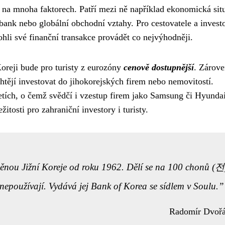
ti na mnoha faktorech. Patří mezi ně například ekonomická sit
 bank nebo globální obchodní vztahy. Pro cestovatele a investo
hli své finanční transakce provádět co nejvýhodněji.
oreji bude pro turisty z eurozóny
cenově dostupnější
. Zárove
chtějí investovat do jihokorejských firem nebo nemovitostí.
etích, o čemž svědčí i vzestup firem jako Samsung či Hyunda
itosti pro zahraniční investory i turisty.
měnou Jižní Koreje od roku 1962. Dělí se na 100 chonů (전
nepoužívají. Vydává jej Bank of Korea se sídlem v Soulu.
Radomír Dvoř