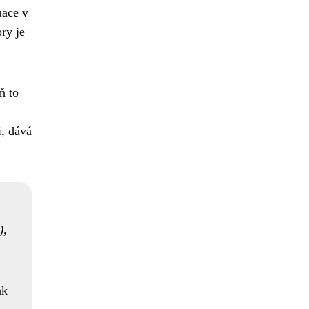
uace v
ry je
ň to
i, dává
),
ák