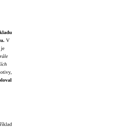
ekladu
tu.
V
 je
rále
ších
otivy,
loval
říklad