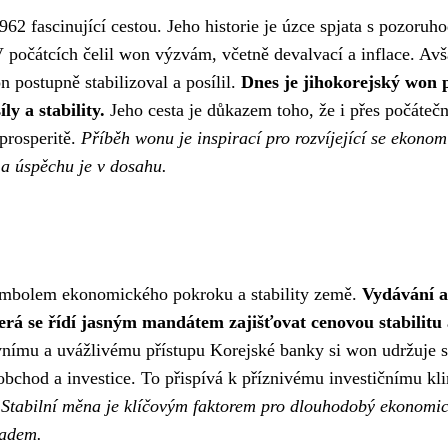
62 fascinující cestou. Jeho historie je úzce spjata s pozoru
počátcích čelil won výzvám, včetně devalvací a inflace. Av
 postupně stabilizoval a posílil.
Dnes je jihokorejský won 
y a stability.
Jeho cesta je důkazem toho, že i přes počátečn
prosperitě.
Příběh wonu je inspirací pro rozvíjející se ekonom
y a úspěchu je v dosahu.
 symbolem ekonomického pokroku a stability země.
Vydávání a
erá se řídí jasným mandátem zajišťovat cenovou stabilitu
nímu a uvážlivému přístupu Korejské banky si won udržuje 
bchod a investice. To přispívá k příznivému investičnímu kl
.
Stabilní měna je klíčovým faktorem pro dlouhodobý ekonomi
ladem.