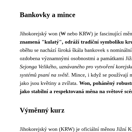
Bankovky a mince
Jihokorejský won (₩ nebo KRW) je fascinující měna
znamená "kulatý", odráží tradiční symboliku kru
oběhu se nachází široká škála bankovek s nomináln
ozdobena významnými osobnostmi a památkami Již
Sejonga Velikého, uznávaného pro vytvoření korejské
systémů psaní na světě.
Mince, i když se používají m
jako jsou květiny a zvířata.
Won, poháněný robustn
jako stabilní a respektovaná měna na světové scé
Výměnný kurz
Jihokorejský won (KRW) je oficiální měnou Jižní K