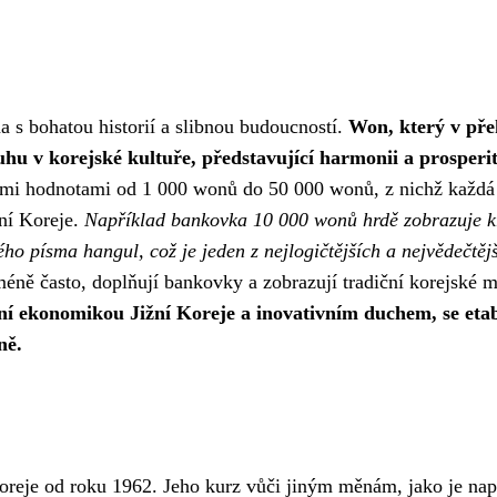
 s bohatou historií a slibnou budoucností.
Won, který v př
hu v korejské kultuře, představující harmonii a prosperi
ími hodnotami od 1 000 wonů do 50 000 wonů, z nichž každá
ní Koreje.
Například bankovka 10 000 wonů hrdě zobrazuje k
ho písma hangul, což je jeden z nejlogičtějších a nejvědečtěj
éně často, doplňují bankovky a zobrazují tradiční korejské m
í ekonomikou Jižní Koreje a inovativním duchem, se etab
ně.
oreje od roku 1962. Jeho kurz vůči jiným měnám, jako je nap