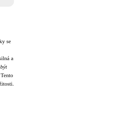
ky se
silná a
být
Tento
itosti.