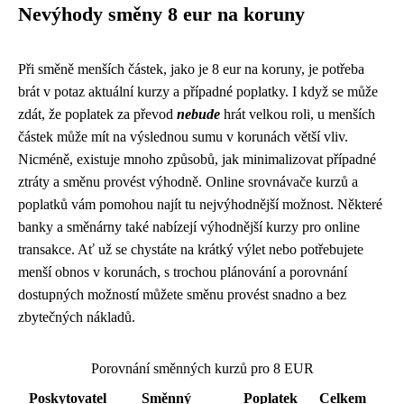
Nevýhody směny 8 eur na koruny
Při směně menších částek, jako je 8 eur na koruny, je potřeba
brát v potaz aktuální kurzy a případné poplatky. I když se může
zdát, že poplatek za převod
nebude
hrát velkou roli, u menších
částek může mít na výslednou sumu v korunách větší vliv.
Nicméně, existuje mnoho způsobů, jak minimalizovat případné
ztráty a směnu provést výhodně. Online srovnávače kurzů a
poplatků vám pomohou najít tu nejvýhodnější možnost. Některé
banky a směnárny také nabízejí výhodnější kurzy pro online
transakce. Ať už se chystáte na krátký výlet nebo potřebujete
menší obnos v korunách, s trochou plánování a porovnání
dostupných možností můžete směnu provést snadno a bez
zbytečných nákladů.
Porovnání směnných kurzů pro 8 EUR
Poskytovatel
Směnný
Poplatek
Celkem