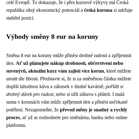
celé Evropě. To dokazuje, že i přes kurzové výkyvy má Česká
republika silný ekonomický potenciál a
česká koruna
si udržuje
stabilní pozici.
Výhody směny 8 eur na koruny
Směna 8 eur na koruny může přinést drobné radosti a zpříjemnit
den.
Ať už plánujete nákup drobností, občerstvení nebo
suvenýrů, aktuální kurz vám zajistí více korun
, které můžete
utratit dle libosti. Představte si, že si za směněnou částku můžete
dopřát lahodnou kávu a zákusek v útulné kavárně,
pořídit si
drobný dárek pro radost
, nebo si užít zábavu s přáteli. I malá
suma v korunách vám může zpříjemnit den a přinést nečekané
potěšení. Nezapomeňte, že
převod měny je snadný a rychlý
proces
, ať už se rozhodnete pro směnárnu, banku nebo online
platformu.