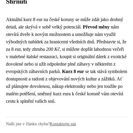
Shrnutí
Aktuální kurz 8 eur na české koruny se může zdát jako drobný
detail, ale skrývá v sobě velký potenciál.
Převod měny
nám
otevírá dveře k novým možnostem a umožňuje nám využít
výhodných nabídek za hranicemi všedních dnů. Představte si, že
za 8 eur, tedy zhruba
200 Kč
, si můžete dopřát lahodnou večeři
v malebné italské restauraci, koupit si originální dárek z exotické
dovolené nebo si užít odpoledne plné zábavy v některém z
evropských zábavních parků.
Kurz 8 eur
se tak stává symbolem
dostupnosti a radosti z objevování nových kultur a zážitků. Ať
už plánujete dovolenou, nákup elektroniky nebo jen toužíte po
malém potěšení, směnný kurz eura k české koruně vám otevírá
cestu k splnění vašich snů.
Našli jste v článku chybu?
Kontaktujte nás