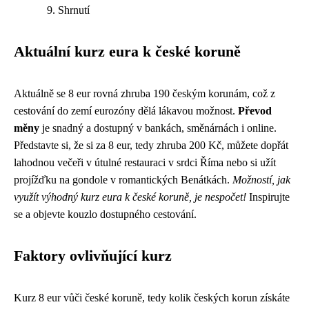
Shrnutí
Aktuální kurz eura k české koruně
Aktuálně se 8 eur rovná zhruba 190 českým korunám, což z
cestování do zemí eurozóny dělá lákavou možnost.
Převod
měny
je snadný a dostupný v bankách, směnárnách i online.
Představte si, že si za 8 eur, tedy zhruba 200 Kč, můžete dopřát
lahodnou večeři v útulné restauraci v srdci Říma nebo si užít
projížďku na gondole v romantických Benátkách.
Možností, jak
využít výhodný kurz eura k české koruně, je nespočet!
Inspirujte
se a objevte kouzlo dostupného cestování.
Faktory ovlivňující kurz
Kurz 8 eur vůči české koruně, tedy kolik českých korun získáte