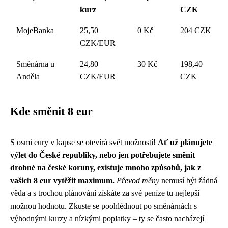
kurz
CZK
MojeBanka
25,50
0 Kč
204 CZK
CZK/EUR
Směnárna u
24,80
30 Kč
198,40
Anděla
CZK/EUR
CZK
Kde směnit 8 eur
S osmi eury v kapse se otevírá svět možností!
Ať už plánujete
výlet do České republiky, nebo jen potřebujete směnit
drobné na české koruny, existuje mnoho způsobů, jak z
vašich 8 eur vytěžit maximum.
Převod měny
nemusí být žádná
věda a s trochou plánování získáte za své peníze tu nejlepší
možnou hodnotu. Zkuste se poohlédnout po směnárnách s
výhodnými kurzy a nízkými poplatky – ty se často nacházejí