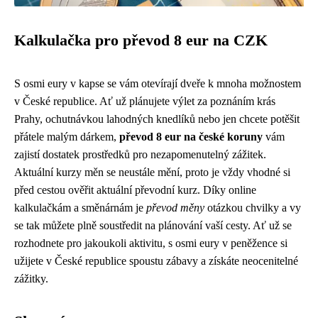
Kalkulačka pro převod 8 eur na CZK
S osmi eury v kapse se vám otevírají dveře k mnoha možnostem
v České republice. Ať už plánujete výlet za poznáním krás
Prahy, ochutnávkou lahodných knedlíků nebo jen chcete potěšit
přátele malým dárkem,
převod 8 eur na české koruny
vám
zajistí dostatek prostředků pro nezapomenutelný zážitek.
Aktuální kurzy měn se neustále mění, proto je vždy vhodné si
před cestou ověřit aktuální převodní kurz. Díky online
kalkulačkám a směnárnám je
převod měny
otázkou chvilky a vy
se tak můžete plně soustředit na plánování vaší cesty. Ať už se
rozhodnete pro jakoukoli aktivitu, s osmi eury v peněžence si
užijete v České republice spoustu zábavy a získáte neocenitelné
zážitky.