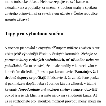
mimo turistické oblasti. Nebo se zeptejte ve své bance na
aktuální kurz a poplatky za směnu. S trochou snahy a špetkou
chytrého plánování si za svých 8 eur užijete v České republice
spoustu zábavy!
Tipy pro výhodnou směnu
S trochou plánování a chytrým přístupem můžete z vašich 8 eur
získat ještě výhodnější částku v českých korunách.
Nebojte se
porovnat kurzy v různých směnárnách, ať už online nebo na
pobočkách.
Často se stává, že i malé rozdíly v kurzech vám v
konečném důsledku přinesou pár korun navíc.
Pamatujte, že i
drobné úspory se počítají!
Představte si, že za ušetřené peníze
si pak můžete dopřát třeba výbornou kávu a zákusek v útulné
kavárně.
Nepodceňujte ani možnost směny v bance,
obzvlášť
pokud jste jejich klienty a máte nárok na výhodnější kurzy. Ať
už se rozhodnete pro jakoukoli možnost převodu měny, mějte na