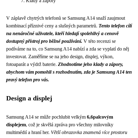
Klady a zápory
V záplavě chytrých telefonů se Samsung A14 snaží zaujmout
kombinací příznivé ceny a slušných parametrů.
Tento telefon cílí
na nenáročné uživatele, kteří hledají spolehlivý a cenově
dostupný přístroj pro běžné používání.
V této recenzi se
podíváme na to, co Samsung A14 nabízí a zda se vyplatí do něj
investovat. Zaměříme se na jeho design, displej, výkon,
fotoaparát a výdrž baterie.
Zhodnotíme jeho klady a zápory,
abychom vám pomohli s rozhodnutím, zda je Samsung A14 ten
pravý telefon pro vás.
Design a displej
Samsung A14 se může pochlubit velkým
6,6palcovým
displejem
, což je skvělá zpráva pro všechny milovníky
multimédií a hraní her.
Větší obrazovka znamená více prostoru