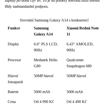
záplaty po dobu čtyř let
. To je na poměry telefonů nižší střední
třídy nadstandardní podpora.
Srovnání Samsung Galaxy A14 s konkurencí
Funkce
Samsung
Xiaomi Redmi Note
Galaxy A14
11
Displej
6.6" PLS LCD,
6.43" AMOLED,
90Hz
90Hz
Procesor
Mediatek Helio
Qualcomm
G80
Snapdragon 680
Hlavní
50MP hlavní
50MP hlavní
fotoaparát
Baterie
5000 mAh
5000 mAh
Cena
Od 4 990 Kč
Od 4 490 Kč