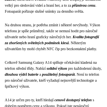
velký pro sledování videí a hraní her, a to za
příznivou cenu
.
Fotoaparát pořizuje slušné snímky za denního světla.
Na druhou stranu, je potřeba zmínit i některé nevýhody. Výkon
telefonu je spíše průměrný, takže se nemusí hodit pro náročné
uživatele nebo hraní graficky náročných her.
Kvalita fotografií
za zhoršených světelných podmínek klesá
. Některým
uživatelům by mohl chybět NFC čip pro bezkontaktní platby.
Celkově Samsung Galaxy A14 splňuje očekávání kladená na
telefon střední třídy. Nabízí
solidní výkon
pro každodenní úkoly,
dlouhou výdrž baterie
a
použitelný fotoaparát
. Není to telefon
pro náročné uživatele, kteří vyžadují nejnovější technologie a
špičkový výkon.
A14 je určen pro ty, kteří hledají
cenově dostupný telefon
s
dobrým poměrem ceny a výkonu. Pokud jste nenáročný