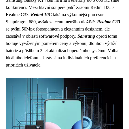
Samsung Galaxy A14 čelí na trhu s telefony do 5 000 Kč silné
konkurenci. Mezi hlavní soupeře patří Xiaomi Redmi 10C a
Realme C33.
Redmi 10C
láká na výkonnější procesor
Snapdragon 680, avšak za cenu menšího úložiště.
Realme C33
se pyšní 50Mpx fotoaparátem a elegantním designem, ale
zaostává v oblasti softwarové podpory.
Samsung
oproti tomu
boduje vyváženým poměrem ceny a výkonu, dlouhou výdrží
baterie a příslibem 2 let aktualizací operačního systému. Volba
ideálního telefonu tak závisí na individuálních preferencích a
prioritách uživatele.