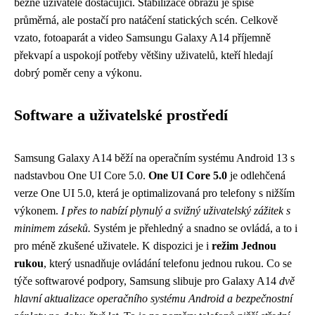
běžné uživatele dostačující. Stabilizace obrazu je spíše
průměrná, ale postačí pro natáčení statických scén. Celkově
vzato, fotoaparát a video Samsungu Galaxy A14 příjemně
překvapí a uspokojí potřeby většiny uživatelů, kteří hledají
dobrý poměr ceny a výkonu.
Software a uživatelské prostředí
Samsung Galaxy A14 běží na operačním systému Android 13 s
nadstavbou One UI Core 5.0.
One UI Core 5.0
je odlehčená
verze One UI 5.0, která je optimalizovaná pro telefony s nižším
výkonem.
I přes to nabízí plynulý a svižný uživatelský zážitek s
minimem záseků.
Systém je přehledný a snadno se ovládá, a to i
pro méně zkušené uživatele. K dispozici je i
režim Jednou
rukou
, který usnadňuje ovládání telefonu jednou rukou. Co se
týče softwarové podpory, Samsung slibuje pro Galaxy A14
dvě
hlavní aktualizace operačního systému Android a bezpečnostní