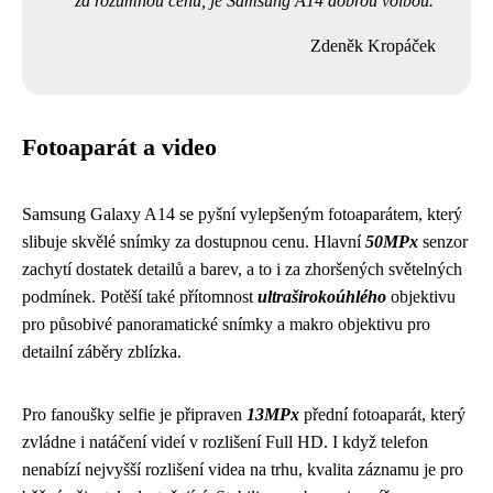
za rozumnou cenu, je Samsung A14 dobrou volbou.
Zdeněk Kropáček
Fotoaparát a video
Samsung Galaxy A14 se pyšní vylepšeným fotoaparátem, který
slibuje skvělé snímky za dostupnou cenu. Hlavní
50MPx
senzor
zachytí dostatek detailů a barev, a to i za zhoršených světelných
podmínek. Potěší také přítomnost
ultraširokoúhlého
objektivu
pro působivé panoramatické snímky a makro objektivu pro
detailní záběry zblízka.
Pro fanoušky selfie je připraven
13MPx
přední fotoaparát, který
zvládne i natáčení videí v rozlišení Full HD. I když telefon
nenabízí nejvyšší rozlišení videa na trhu, kvalita záznamu je pro