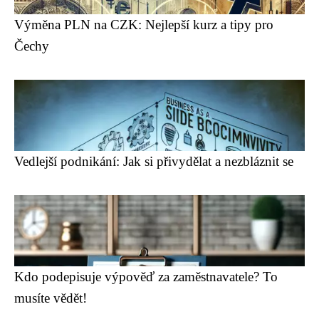
Výměna PLN na CZK: Nejlepší kurz a tipy pro
Čechy
Vedlejší podnikání: Jak si přivydělat a nezbláznit se
Kdo podepisuje výpověď za zaměstnavatele? To
musíte vědět!