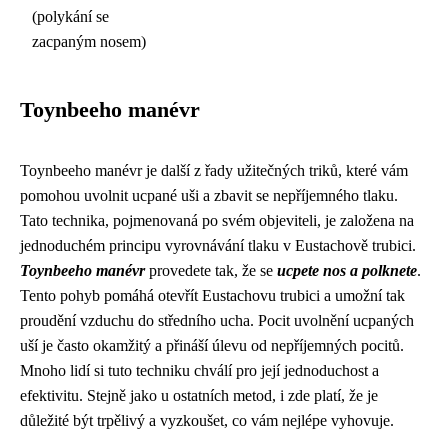
(polykání se
zacpaným nosem)
Toynbeeho manévr
Toynbeeho manévr je další z řady užitečných triků, které vám
pomohou uvolnit ucpané uši a zbavit se nepříjemného tlaku.
Tato technika, pojmenovaná po svém objeviteli, je založena na
jednoduchém principu vyrovnávání tlaku v Eustachově trubici.
Toynbeeho manévr
provedete tak, že se
ucpete nos a polknete
.
Tento pohyb pomáhá otevřít Eustachovu trubici a umožní tak
proudění vzduchu do středního ucha. Pocit uvolnění ucpaných
uší je často okamžitý a přináší úlevu od nepříjemných pocitů.
Mnoho lidí si tuto techniku chválí pro její jednoduchost a
efektivitu. Stejně jako u ostatních metod, i zde platí, že je
důležité být trpělivý a vyzkoušet, co vám nejlépe vyhovuje.