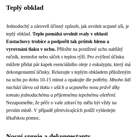
Teplý obklad
Jednoduchý a zároveň účinný způsob, jak uvolnit ucpané uši, je
teplý obklad.
Teplo pomáhá uvolnit svaly v oblasti
Eustachovy trubice a podpořit tak průtok hlenu a
vyrovnání tlaku v uchu.
Přiložte na postižené ucho nahřátý
ručník, termofor nebo sáček s teplou rýží. Pro zvýšení účinku
můžete přidat pár kapek esenciálního oleje z eukalyptu, který má
dekongestantní účinky. Relaxujte s teplým obkladem přiloženým
na uchu po dobu 10-15 minut a opakujte dle potřeby.
Mnoho lidí
nachází úlevu od tlaku v uších a ucpaného nosu právě díky
tomuto jednoduchému a příjemnému tepelnému ošetření.
Nezapomeňte, že péče o vaše zdraví by měla být vždy na
prvním místě. V případě přetrvávajících potíží vyhledejte
lékařskou pomoc.
Nosní spreje a dekongestanty