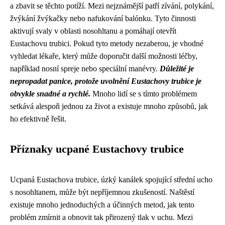
a zbavit se těchto potíží. Mezi nejznámější patří zívání, polykání,
žvýkání žvýkačky nebo nafukování balónku. Tyto činnosti
aktivují svaly v oblasti nosohltanu a pomáhají otevřít
Eustachovu trubici. Pokud tyto metody nezaberou, je vhodné
vyhledat lékaře, který může doporučit další možnosti léčby,
například nosní spreje nebo speciální manévry.
Důležité je
nepropadat panice, protože uvolnění Eustachovy trubice je
obvykle snadné a rychlé.
Mnoho lidí se s tímto problémem
setkává alespoň jednou za život a existuje mnoho způsobů, jak
ho efektivně řešit.
Příznaky ucpané Eustachovy trubice
Ucpaná Eustachova trubice, úzký kanálek spojující střední ucho
s nosohltanem, může být nepříjemnou zkušeností. Naštěstí
existuje mnoho jednoduchých a účinných metod, jak tento
problém zmírnit a obnovit tak přirozený tlak v uchu. Mezi