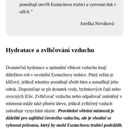
pomáhají otevřít Eustachovu trubici a vyrovnat tlak v
uších.
Anežka Nováková
Hydratace a zvlhčování vzduchu
Dostatečná hydratace a optimální vlhkost vzduchu hrají
důležitou roli v uvolnění Eustachovy trubice. Pitný režim je
klíčový, jelikož tekutiny pomáhají zředit hlen a usnadňují jeho
odtok. Doporučuje se pít dostatek vody, bylinkových čajů nebo
ovocných šťáv. Zvlhčovač vzduchu nebo odpařovač umístěný v
místnosti může také přinést úlevu, jelikož zvlhčený vzduch
zabraňuje vysychání sliznic.
Pravidelné větrání místnosti je
důležité pro zajištění čerstvého vzduchu, ale je vhodné se
vyhnout průvanu, který by mohl Eustachovu trubici podráždit.