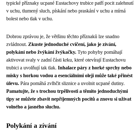
typické příznaky ucpané Eustachovy trubice patří pocit zalehnutí
v uchu, tlumený sluch, pískání nebo praskání v uchu a mírná
bolest nebo tlak v uchu.
Dobrou zprávou je, že většinu těchto příznaků lze snadno
zvládnout.
Zkuste jednoduché cvičení, jako je zívání,
polykání nebo žvýkání žvýkačky.
Tyto pohyby pomáhají
aktivovat svaly v zadní části krku, které otevírají Eustachovu
trubici a uvolňují tak tlak.
Inhalace páry z horké sprchy nebo
misky s horkou vodou a esenciálními oleji může také přinést
úlevu.
Pára pomáhá zvlhčit sliznice a uvolnit ucpané dutiny.
Pamatujte, že s trochou trpělivosti a těmito jednoduchými
tipy se můžete zbavit nepříjemných pocitů a znovu si užívat
volného a jasného sluchu.
Polykání a zívání