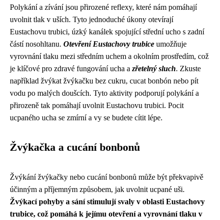
Polykání a zívání jsou přirozené reflexy, které nám pomáhají
uvolnit tlak v uších. Tyto jednoduché úkony otevírají
Eustachovu trubici, úzký kanálek spojující střední ucho s zadní
částí nosohltanu.
Otevření Eustachovy trubice
umožňuje
vyrovnání tlaku mezi středním uchem a okolním prostředím, což
je klíčové pro zdravé fungování ucha a
zřetelný sluch
. Zkuste
například žvýkat žvýkačku bez cukru, cucat bonbón nebo pít
vodu po malých doušcích. Tyto aktivity podporují polykání a
přirozeně tak pomáhají uvolnit Eustachovu trubici. Pocit
ucpaného ucha se zmírní a vy se budete cítit lépe.
Žvýkačka a cucání bonbonů
Žvýkání žvýkačky nebo cucání bonbonů může být překvapivě
účinným a příjemným způsobem, jak uvolnit ucpané uši.
Žvýkací pohyby a sání stimulují svaly v oblasti Eustachovy
trubice, což pomáhá k jejímu otevření a vyrovnání tlaku v