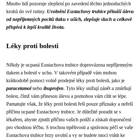
Mnoho lidí pozoruje zlepšení po zavedení těchto jednoduchých
kroků do své rutiny.
Uvolnění Eustachovy trubice přináší úlevu
od nepříjemných pocitů tlaku v uších, zlepšuje sluch a celkově
přispívá k lepší kvalitě života.
Léky proti bolesti
Někdy je ucpaná Eustachova trubice doprovázena nepříjemným
tlakem a bolestí v uchu. V takovém případě vám mohou
krátkodobě pomoci volně prodejné léky proti bolesti, jako je
paracetamol
nebo
ibuprofen
. Tyto léky snižují zánět a zmírňují
bolest, čímž vám přinesou úlevu a pomohou vám cítit se lépe.
Pamatujte však, že léky proti bolesti řeší pouze příznaky a neřeší
příčinu ucpané Eustachovy trubice. Je důležité poradit se s
lékařem, abyste zjistili příčinu vašich potíží a získali doporučení
pro vhodnou léčbu. S trochou trpělivosti a správnou péčí se vaše
Eustachova trubice brzy uvolní a vy se budete moci vrátit ke