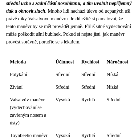
střední ucho s zadní částí nosohltanu, a tím uvolnit nepříjemný
tlak a obnovit sluch.
Mnoho lidí nachází úlevu od ucpaných uší
právě díky Valsalvovu manévru. Je důležité si pamatovat, že
tento manévr by se měl provádět jemně. Příliš silné vydechování
může poškodit ušní bubínek. Pokud si nejste jisti, jak manévr
provést správně, poraďte se s lékařem.
Metoda
Účinnost
Rychlost
Náročnost
Polykání
Střední
Střední
Nízká
Zívání
Střední
Střední
Nízká
Valsalvův manévr
Vysoká
Rychlá
Střední
(vydechování se
zavřeným nosem a
ústy)
Toynbeeho manévr
Vysoká
Rychlá
Střední