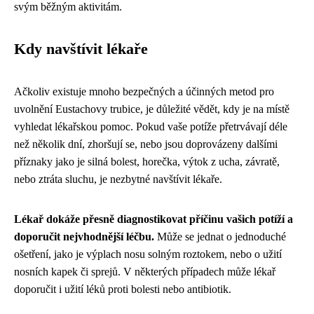
svým běžným aktivitám.
Kdy navštívit lékaře
Ačkoliv existuje mnoho bezpečných a účinných metod pro
uvolnění Eustachovy trubice, je důležité vědět, kdy je na místě
vyhledat lékařskou pomoc. Pokud vaše potíže přetrvávají déle
než několik dní, zhoršují se, nebo jsou doprovázeny dalšími
příznaky jako je silná bolest, horečka, výtok z ucha, závratě,
nebo ztráta sluchu, je nezbytné navštívit lékaře.
Lékař dokáže přesně diagnostikovat příčinu vašich potíží a
doporučit nejvhodnější léčbu.
Může se jednat o jednoduché
ošetření, jako je výplach nosu solným roztokem, nebo o užití
nosních kapek či sprejů. V některých případech může lékař
doporučit i užití léků proti bolesti nebo antibiotik.