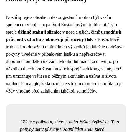
Nosní spreje s obsahem dekongestantů mohou být vaším
spojencem v boji s ucpanými Eustachovými trubicemi. Tyto
spreje
účinně stahují sliznice
v nose a uších, čímž
usnadňují
průchod vzduchu
a
obnovují přirozený tlak
v Eustachově
trubici. Pro dosažení optimálních výsledků je důležité dodržovat
pokyny uvedené v příbalovém letáku a nepřekračovat
doporučenou délku užívání. Mnoho lidí nachází úlevu již po
několika dnech používání nosních sprejů s dekongestanty, což
jim umožňuje vrátit se k běžným aktivitám a užívat si života
naplno. Pamatujte, že konzultace s lékařem nebo lékárníkem je
vždy vhodné před zahájením jakékoli samoléčby.
Zkuste polknout, zívnout nebo žvýkat žvýkačku. Tyto
pohyby aktivují svaly v zadní části krku, které