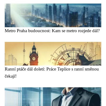
Metro Praha budoucnost: Kam se metro rozjede dál?
Ranní ptáče dál doletí: Práce Teplice s ranní směnou
čekají!