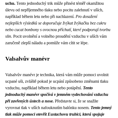
uchu.
Tento jednoduchý trik může přinést téměř okamžitou
úlevu od nepříjemného tlaku nebo pocitu zalehnutí v uších,
například během letu nebo při nachlazení.
Pro dosažení
nejlepších výsledků se doporučuje žvýkat žvýkačku bez cukru
nebo cucat bonbony s ovocnou příchutí, které podporují tvorbu
slin.
Pocit uvolnění a volného proudění vzduchu v uších vám
zaručeně zlepší náladu a pomůže vám cítit se lépe.
Valsalvův manévr
Valsalvův manévr je technika, která vám může pomoci uvolnit
ucpané uši, zvláště pokud je ucpání způsobeno změnami tlaku
vzduchu, například během letu nebo potápění.
Tento
jednoduchý manévr spočívá v jemném vydechování vzduchu
při zavřených ústech a nose.
Představte si, že se snažíte
vyrovnat tlak v uších nafouknutím balónku nosem.
Tento jemný
tlak může pomoci otevřít Eustachovu trubici, která spojuje