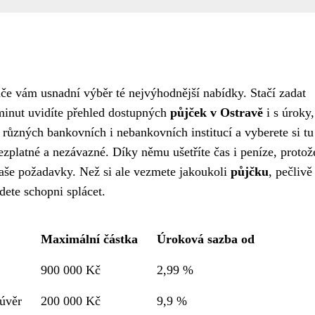
če vám usnadní výběr té nejvýhodnější nabídky. Stačí zadat
minut uvidíte přehled dostupných
půjček v Ostravě
i s úroky,
ůzných bankovních i nebankovních institucí a vyberete si tu
ezplatné a nezávazné. Díky němu ušetříte čas i peníze, protož
 vaše požadavky. Než si ale vezmete jakoukoli
půjčku
, pečlivě 
dete schopni splácet.
Maximální částka
Úroková sazba od
900 000 Kč
2,99 %
úvěr
200 000 Kč
9,9 %