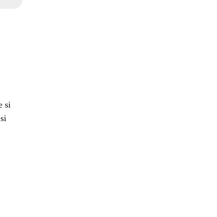
e si
si