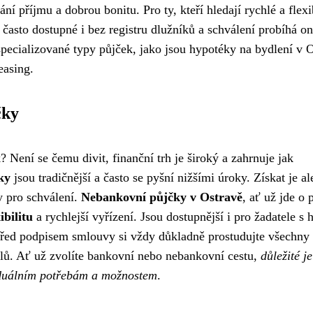
í příjmu a dobrou bonitu. Pro ty, kteří hledají rychlé a flexi
 často dostupné i bez registru dlužníků a schválení probíhá on
specializované typy půjček, jako jsou hypotéky na bydlení v 
easing.
čky
 Není se čemu divit, finanční trh je široký a zahrnuje jak
ky
jsou tradičnější a často se pyšní nižšími úroky. Získat je al
y pro schválení.
Nebankovní půjčky v Ostravě
, ať už jde o 
xibilitu
a rychlejší vyřízení. Jsou dostupnější i pro žadatele s h
 Před podpisem smlouvy si vždy důkladně prostudujte všechny
lů. Ať už zvolíte bankovní nebo nebankovní cestu,
důležité je
viduálním potřebám a možnostem
.