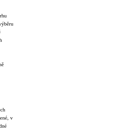
rhu
výběru
ě
h
ně
ých
ené, v
odné