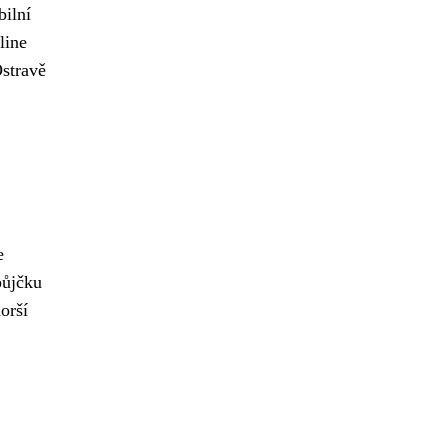
bilní
line
Ostravě
e
půjčku
orší