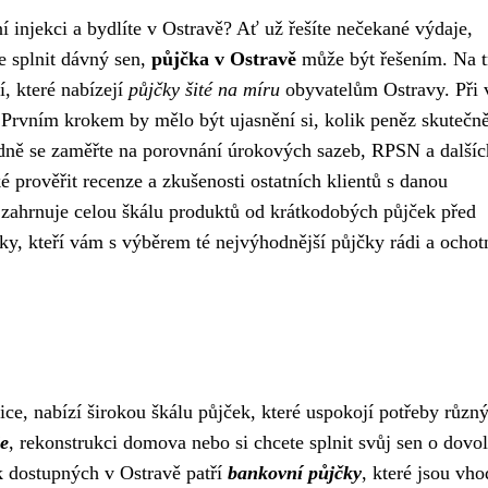
ční injekci a bydlíte v Ostravě? Ať už řešíte nečekané výdaje,
e splnit dávný sen,
půjčka v Ostravě
může být řešením. Na t
í, které nabízejí
půjčky šité na míru
obyvatelům Ostravy. Při 
ů. Prvním krokem by mělo být ujasnění si, kolik peněz skutečn
ledně se zaměřte na porovnání úrokových sazeb, RPSN a dalšíc
 prověřit recenze a zkušenosti ostatních klientů s danou
 zahrnuje celou škálu produktů od krátkodobých půjček před
ky, kteří vám s výběrem té nejvýhodnější půjčky rádi a ochot
ice, nabízí širokou škálu půjček, které uspokojí potřeby různ
e
, rekonstrukci domova nebo si chcete splnit svůj sen o dovol
k dostupných v Ostravě patří
bankovní půjčky
, které jsou vh