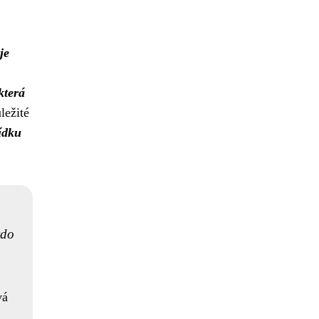
je
která
ležité
ídku
kdo
vá