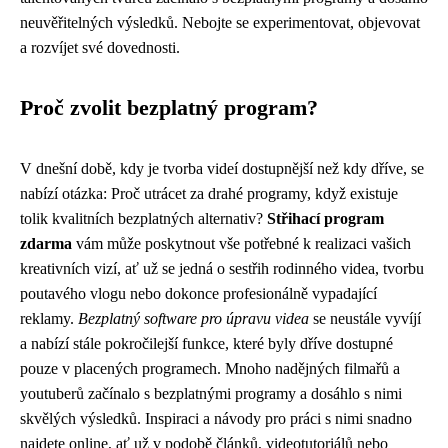
neuvěřitelných výsledků. Nebojte se experimentovat, objevovat
a rozvíjet své dovednosti.
Proč zvolit bezplatný program?
V dnešní době, kdy je tvorba videí dostupnější než kdy dříve, se
nabízí otázka: Proč utrácet za drahé programy, když existuje
tolik kvalitních bezplatných alternativ?
Střihací program
zdarma
vám může poskytnout vše potřebné k realizaci vašich
kreativních vizí, ať už se jedná o sestřih rodinného videa, tvorbu
poutavého vlogu nebo dokonce profesionálně vypadající
reklamy.
Bezplatný software pro úpravu videa
se neustále vyvíjí
a nabízí stále pokročilejší funkce, které byly dříve dostupné
pouze v placených programech. Mnoho nadějných filmařů a
youtuberů začínalo s bezplatnými programy a dosáhlo s nimi
skvělých výsledků. Inspiraci a návody pro práci s nimi snadno
najdete online, ať už v podobě článků, videotutoriálů nebo