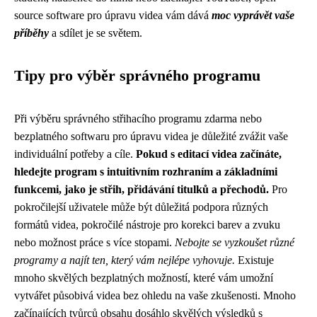
source software pro úpravu videa vám dává
moc vyprávět vaše
příběhy
a sdílet je se světem.
Tipy pro výběr správného programu
Při výběru správného střihacího programu zdarma nebo
bezplatného softwaru pro úpravu videa je důležité zvážit vaše
individuální potřeby a cíle.
Pokud s editací videa začínáte,
hledejte program s intuitivním rozhraním a základními
funkcemi, jako je střih, přidávání titulků a přechodů.
Pro
pokročilejší uživatele může být důležitá podpora různých
formátů videa, pokročilé nástroje pro korekci barev a zvuku
nebo možnost práce s více stopami.
Nebojte se vyzkoušet různé
programy a najít ten, který vám nejlépe vyhovuje.
Existuje
mnoho skvělých bezplatných možností, které vám umožní
vytvářet působivá videa bez ohledu na vaše zkušenosti. Mnoho
začínajících tvůrců obsahu dosáhlo skvělých výsledků s