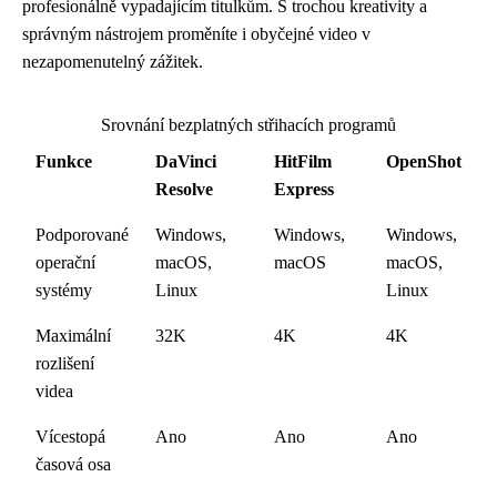
profesionálně vypadajícím titulkům. S trochou kreativity a
správným nástrojem proměníte i obyčejné video v
nezapomenutelný zážitek.
Srovnání bezplatných střihacích programů
Funkce
DaVinci
HitFilm
OpenShot
Resolve
Express
Podporované
Windows,
Windows,
Windows,
operační
macOS,
macOS
macOS,
systémy
Linux
Linux
Maximální
32K
4K
4K
rozlišení
videa
Vícestopá
Ano
Ano
Ano
časová osa