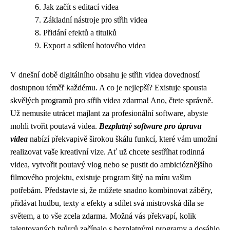
Jak začít s editací videa
Základní nástroje pro střih videa
Přidání efektů a titulků
Export a sdílení hotového videa
V dnešní době digitálního obsahu je střih videa dovedností
dostupnou téměř každému. A co je nejlepší? Existuje spousta
skvělých programů pro střih videa zdarma! Ano, čtete správně.
Už nemusíte utrácet majlant za profesionální software, abyste
mohli tvořit poutavá videa.
Bezplatný software pro úpravu
videa
nabízí překvapivě širokou škálu funkcí, které vám umožní
realizovat vaše kreativní vize. Ať už chcete sestříhat rodinná
videa, vytvořit poutavý vlog nebo se pustit do ambicióznějšího
filmového projektu, existuje program šitý na míru vašim
potřebám. Představte si, že můžete snadno kombinovat záběry,
přidávat hudbu, texty a efekty a sdílet svá mistrovská díla se
světem, a to vše zcela zdarma. Možná vás překvapí, kolik
talentovaných tvůrců začínalo s bezplatnými programy a dosáhlo