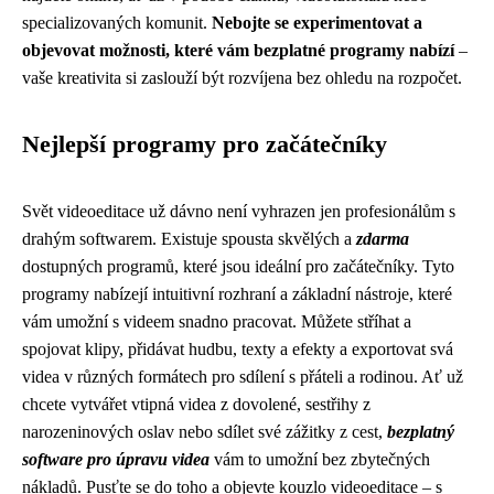
specializovaných komunit.
Nebojte se experimentovat a
objevovat možnosti, které vám bezplatné programy nabízí
–
vaše kreativita si zaslouží být rozvíjena bez ohledu na rozpočet.
Nejlepší programy pro začátečníky
Svět videoeditace už dávno není vyhrazen jen profesionálům s
drahým softwarem. Existuje spousta skvělých a
zdarma
dostupných programů, které jsou ideální pro začátečníky. Tyto
programy nabízejí intuitivní rozhraní a základní nástroje, které
vám umožní s videem snadno pracovat. Můžete stříhat a
spojovat klipy, přidávat hudbu, texty a efekty a exportovat svá
videa v různých formátech pro sdílení s přáteli a rodinou. Ať už
chcete vytvářet vtipná videa z dovolené, sestřihy z
narozeninových oslav nebo sdílet své zážitky z cest,
bezplatný
software pro úpravu videa
vám to umožní bez zbytečných
nákladů. Pusťte se do toho a objevte kouzlo videoeditace – s