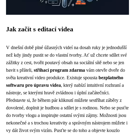
Jak začít s editací videa
V dnešní době plné úžasných videí na dosah ruky je jednodušší
než kdy jindy pustit se do vlastní tvorby. Ať už chcete sdílet své
zážitky z cest, tvořit poutavý obsah na sociální sítě nebo se jen
bavit s přáteli,
střihací program zdarma
vám otevře dveře do
světa kreativní video produkce. Existuje spousta
bezplatného
softwaru pro úpravu videa
, který nabízí intuitivní rozhraní a
nástroje, se kterými hravě zvládnou i úplní začátečníci.
Představte si, že během pár kliknutí můžete sestříhat záběry z
dovolené, doplnit je hudbou a sdílet je s rodinou. Nebo se pusťte
do tvorby vlogu a inspirujte ostatní svými zájmy. Možnosti jsou
nekonečné a s trochou kreativity a správným nástrojem můžete i
vy dát život svým vizím. Pusťte se do toho a objevte kouzlo