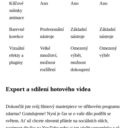
Klíčové
Ano
Ano
Ano
snímky
animace
Barevné
Profesionální
Základní
Základní
korekce
nástroje
nástroje
nástroje
Vizuální
Velké
Omezený
Omezený
efekty a
množství,
výběr,
výběr
pluginy
možnost
možnost
rozšíření
dokoupení
Export a sdílení hotového videa
Dokončili jste svůj filmový masterpiece ve střihovém programu
zdarma? Gratulujeme! Nyní je čas se o vaše dílo podělit se
světem. Ať už chcete ohromit přátele na sociálních sítích,
zaujmout diváky na YouTube nebo si jen uložit vzpomínky v té