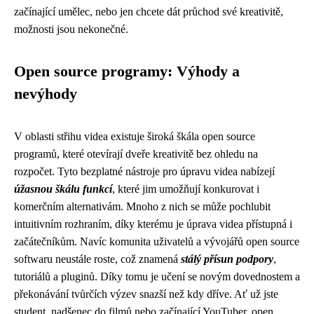
začínající umělec, nebo jen chcete dát průchod své kreativitě,
možnosti jsou nekonečné.
Open source programy: Výhody a
nevýhody
V oblasti střihu videa existuje široká škála open source
programů, které otevírají dveře kreativitě bez ohledu na
rozpočet. Tyto bezplatné nástroje pro úpravu videa nabízejí
úžasnou škálu funkcí
, které jim umožňují konkurovat i
komerčním alternativám. Mnoho z nich se může pochlubit
intuitivním rozhraním, díky kterému je úprava videa přístupná i
začátečníkům. Navíc komunita uživatelů a vývojářů open source
softwaru neustále roste, což znamená
stálý přísun podpory
,
tutoriálů a pluginů. Díky tomu je učení se novým dovednostem a
překonávání tvůrčích výzev snazší než kdy dříve. Ať už jste
student, nadšenec do filmů nebo začínající YouTuber, open