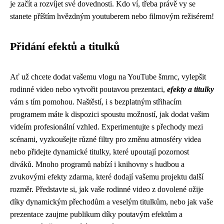
je začít a rozvíjet své dovednosti. Kdo ví, třeba právě vy se
stanete příštím hvězdným youtuberem nebo filmovým režisérem!
Přidání efektů a titulků
Ať už chcete dodat vašemu vlogu na YouTube šmrnc, vylepšit
rodinné video nebo vytvořit poutavou prezentaci,
efekty a titulky
vám s tím pomohou. Naštěstí, i s bezplatným střihacím
programem máte k dispozici spoustu možností, jak dodat vašim
videím profesionální vzhled. Experimentujte s přechody mezi
scénami, vyzkoušejte různé filtry pro změnu atmosféry videa
nebo přidejte dynamické titulky, které upoutají pozornost
diváků. Mnoho programů nabízí i knihovny s hudbou a
zvukovými efekty zdarma, které dodají vašemu projektu další
rozměr. Představte si, jak vaše rodinné video z dovolené ožije
díky dynamickým přechodům a veselým titulkům, nebo jak vaše
prezentace zaujme publikum díky poutavým efektům a