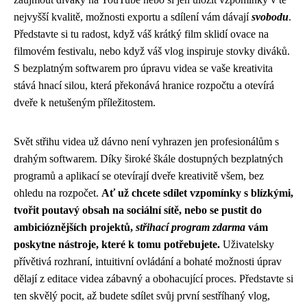
nejvyšší kvalitě, možnosti exportu a sdílení vám dávají
svobodu
.
Představte si tu radost, když váš krátký film sklidí ovace na
filmovém festivalu, nebo když váš vlog inspiruje stovky diváků.
S bezplatným softwarem pro úpravu videa se vaše kreativita
stává hnací silou, která překonává hranice rozpočtu a otevírá
dveře k netušeným příležitostem.
Svět střihu videa už dávno není vyhrazen jen profesionálům s
drahým softwarem. Díky široké škále dostupných bezplatných
programů a aplikací se otevírají dveře kreativitě všem, bez
ohledu na rozpočet.
Ať už chcete sdílet vzpomínky s blízkými,
tvořit poutavý obsah na sociální sítě, nebo se pustit do
ambicióznějších projektů,
střihací program zdarma
vám
poskytne nástroje, které k tomu potřebujete.
Uživatelsky
přívětivá rozhraní, intuitivní ovládání a bohaté možnosti úprav
dělají z editace videa zábavný a obohacující proces. Představte si
ten skvělý pocit, až budete sdílet svůj první sestříhaný vlog,