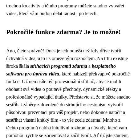
trochou kreativity a těmito programy můžete snadno vytvářet
videa, která vám budou dělat radost i po letech.
Pokročilé funkce zdarma? Je to možné!
Ano, čtete správně! Dnes je jednodušší než kdy dříve tvořit
úchvatná videa, a to i s omezeným rozpočtem. Na trhu existuje
široká škála
střihacích programů zdarma
a
bezplatného
softwaru pro úpravu videa
, které nabízejí překvapivě pokročilé
funkce. Už nemusíte být profesionální střihač, abyste mohli
obohatit svá videa o poutavé přechody, dynamické efekty a
profesionálně vypadající titulky. Představte si, že můžete snadno
sestříhat záběry z dovolené do strhujícího cestopisu, vytvořit
působivou prezentaci pro váš projekt, nebo dokonce natočit a
sestříhat vlastní krátký film - to vše zcela zdarma! Mnoho z
těchto programů nabízí intuitivní rozhraní a návody, které vám
pomohou rychle se zorientovat a začít tvořit. Ať už jste student,