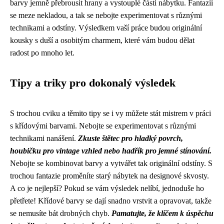
barvy jemně přebrousit hrany a vystouplé části nábytku. Fantazii
se meze nekladou, a tak se nebojte experimentovat s různými
technikami a odstíny. Výsledkem vaší práce budou originální
kousky s duší a osobitým charmem, které vám budou dělat
radost po mnoho let.
Tipy a triky pro dokonalý výsledek
S trochou cviku a těmito tipy se i vy můžete stát mistrem v práci
s křídovými barvami. Nebojte se experimentovat s různými
technikami nanášení.
Zkuste štětec pro hladký povrch,
houbičku pro vintage vzhled nebo hadřík pro jemné stínování.
Nebojte se kombinovat barvy a vytvářet tak originální odstíny. S
trochou fantazie proměníte starý nábytek na designové skvosty.
A co je nejlepší? Pokud se vám výsledek nelíbí, jednoduše ho
přetřete! Křídové barvy se dají snadno vrstvit a opravovat, takže
se nemusíte bát drobných chyb.
Pamatujte, že klíčem k úspěchu