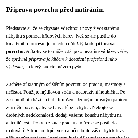
Příprava povrchu před natíráním
Představte si, že se chystáte vdechnout nový život starému
nábytku s pomocí křídových barev. Než se ale pustíte do
kreativního procesu, je tu jeden důležitý krok:
příprava
povrchu
. Ačkoliv se to může zdát jako nezajímavá fáze, věřte,
že
správná příprava je klíčem k dosažení profesionálního
výsledku
, na který budete právem pyšní.
Začněte důkladným očištěním povrchu od prachu, mastnoty a
nečistot. Použijte mýdlovou vodu a neabrazivní houbičku. Po
zaschnutí přichází na řadu broušení. Jemným brusným papírem
zdrsněte povrch, aby se barva lépe uchytila. Nebojte se
drobných nedokonalostí, dodají vašemu kousku nábytku na
autentičnosti. Povrch zbavte prachu a můžete se pustit do
malování! S trochou trpělivosti a péče bude váš nábytek brzy