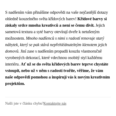
S nadšením vám přinášíme odpovědi na vaše nejčastější dotazy
ohledně kouzelného světa křídových barev!
Křídové barvy si
získaly srdce mnoha kreativců a není se čemu divit.
Jejich
sametová textura a syté barvy otevírají dveře k netušeným
možnostem.
Mnoho nadšenců s nimi s radostí renovuje starý
nábytek, který se pak stává nepřehlédnutelným klenotem jejich
domovů.
Jiní zase s nadšením propadli kouzlu vlastnoručně
vyrobených dekorací, které vdechnou osobitý styl každému
interiéru.
Ať už se do světa křídových barev teprve chystáte
vstoupit, nebo už v něm s radostí tvoříte, věříme, že vám
naše odpovědi pomohou a inspirují vás k novým kreativním
projektům.
Našli jste v článku chybu?
Kontaktujte nás