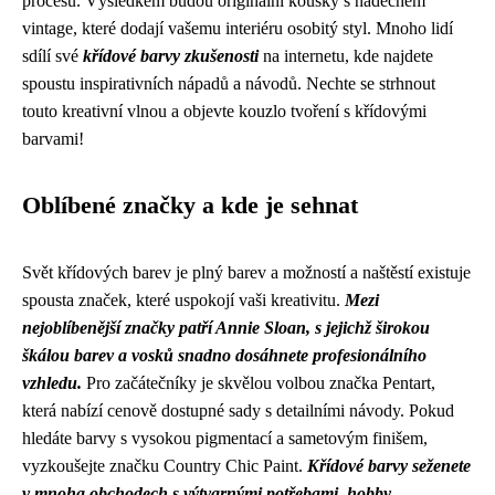
procesu. Výsledkem budou originální kousky s nádechem
vintage, které dodají vašemu interiéru osobitý styl. Mnoho lidí
sdílí své
křídové barvy zkušenosti
na internetu, kde najdete
spoustu inspirativních nápadů a návodů. Nechte se strhnout
touto kreativní vlnou a objevte kouzlo tvoření s křídovými
barvami!
Oblíbené značky a kde je sehnat
Svět křídových barev je plný barev a možností a naštěstí existuje
spousta značek, které uspokojí vaši kreativitu.
Mezi
nejoblíbenější značky patří Annie Sloan, s jejichž širokou
škálou barev a vosků snadno dosáhnete profesionálního
vzhledu.
Pro začátečníky je skvělou volbou značka Pentart,
která nabízí cenově dostupné sady s detailními návody. Pokud
hledáte barvy s vysokou pigmentací a sametovým finišem,
vyzkoušejte značku Country Chic Paint.
Křídové barvy seženete
v mnoha obchodech s výtvarnými potřebami, hobby