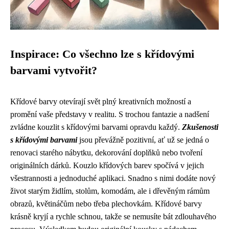
Inspirace: Co všechno lze s křídovými
barvami vytvořit?
Křídové barvy otevírají svět plný kreativních možností a
promění vaše představy v realitu. S trochou fantazie a nadšení
zvládne kouzlit s křídovými barvami opravdu každý.
Zkušenosti
s křídovými barvami
jsou převážně pozitivní, ať už se jedná o
renovaci starého nábytku, dekorování doplňků nebo tvoření
originálních dárků. Kouzlo křídových barev spočívá v jejich
všestrannosti a jednoduché aplikaci. Snadno s nimi dodáte nový
život starým židlím, stolům, komodám, ale i dřevěným rámům
obrazů, květináčům nebo třeba plechovkám. Křídové barvy
krásně kryjí a rychle schnou, takže se nemusíte bát zdlouhavého