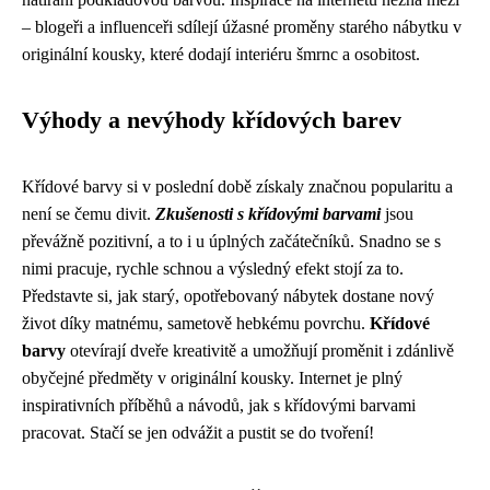
– blogeři a influenceři sdílejí úžasné proměny starého nábytku v
originální kousky, které dodají interiéru šmrnc a osobitost.
Výhody a nevýhody křídových barev
Křídové barvy si v poslední době získaly značnou popularitu a
není se čemu divit.
Zkušenosti s křídovými barvami
jsou
převážně pozitivní, a to i u úplných začátečníků. Snadno se s
nimi pracuje, rychle schnou a výsledný efekt stojí za to.
Představte si, jak starý, opotřebovaný nábytek dostane nový
život díky matnému, sametově hebkému povrchu.
Křídové
barvy
otevírají dveře kreativitě a umožňují proměnit i zdánlivě
obyčejné předměty v originální kousky. Internet je plný
inspirativních příběhů a návodů, jak s křídovými barvami
pracovat. Stačí se jen odvážit a pustit se do tvoření!