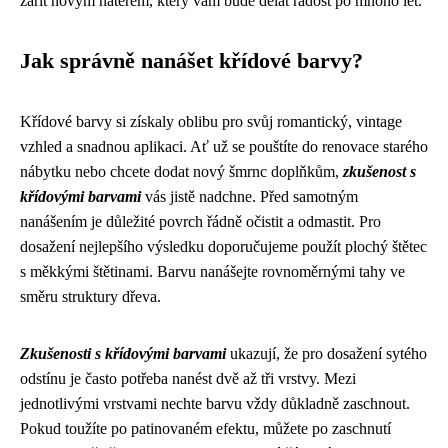
zářit novým nátěrem, který vám bude dělat radost po mnoho let.
Jak správně nanášet křídové barvy?
Křídové barvy si získaly oblibu pro svůj romantický, vintage
vzhled a snadnou aplikaci. Ať už se pouštíte do renovace starého
nábytku nebo chcete dodat nový šmrnc doplňkům,
zkušenost s
křídovými barvami
vás jistě nadchne. Před samotným
nanášením je důležité povrch řádně očistit a odmastit. Pro
dosažení nejlepšího výsledku doporučujeme použít plochý štětec
s měkkými štětinami. Barvu nanášejte rovnoměrnými tahy ve
směru struktury dřeva.
Zkušenosti s křídovými barvami
ukazují, že pro dosažení sytého
odstínu je často potřeba nanést dvě až tři vrstvy. Mezi
jednotlivými vrstvami nechte barvu vždy důkladně zaschnout.
Pokud toužíte po patinovaném efektu, můžete po zaschnutí