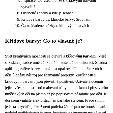
Inspirace: Co všechno lze s křídovými barvami
vytvořit?
Oblíbené značky a kde je sehnat
Křídové barvy vs. klasické barvy: Srovnání
Často kladené otázky o křídových barvách
Křídové barvy: Co to vlastně je?
Svět kreativních možností se otevírá s
křídovými barvami
, které
si získávají srdce umělců, kutilů i nadšenců do dekorací. Snadná
aplikace, zářivé barvy a možnost opakovaného použití z nich
dělají ideální nástroj pro rozmanité projekty. Zkušenosti s
křídovými barvami jsou převážně pozitivní. Uživatelé oceňují
jejich všestrannost – od malování nábytku a dekorací přes tvorbu
uměleckých děl na plátno až po popisovatelné tabule pro děti. K
dosažení vintage efektu stačí jen pár tahů štětcem. Práce s nimi
je čistá a rychlá, jelikož není potřeba žádné pracné broušení ani
natírání podkladovou barvou. Inspirace na internetu nezná mezí