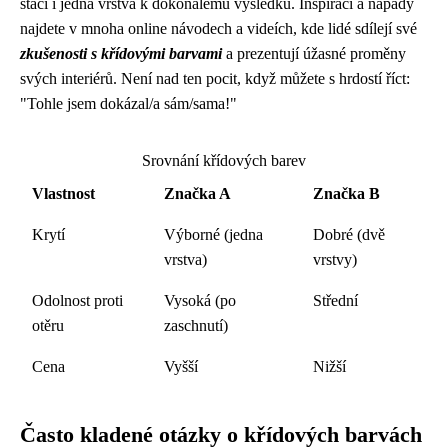
stačí i jedna vrstva k dokonalému výsledku. Inspiraci a nápady
najdete v mnoha online návodech a videích, kde lidé sdílejí své
zkušenosti s křídovými barvami
a prezentují úžasné proměny
svých interiérů. Není nad ten pocit, když můžete s hrdostí říct:
"Tohle jsem dokázal/a sám/sama!"
Srovnání křídových barev
Vlastnost
Značka A
Značka B
Krytí
Výborné (jedna
Dobré (dvě
vrstva)
vrstvy)
Odolnost proti
Vysoká (po
Střední
otěru
zaschnutí)
Cena
Vyšší
Nižší
Často kladené otázky o křídových barvách