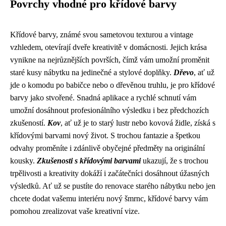
Povrchy vhodné pro křídové barvy
Křídové barvy, známé svou sametovou texturou a vintage
vzhledem, otevírají dveře kreativitě v domácnosti. Jejich krása
vynikne na nejrůznějších površích, čímž vám umožní proměnit
staré kusy nábytku na jedinečné a stylové doplňky.
Dřevo
, ať už
jde o komodu po babičce nebo o dřevěnou truhlu, je pro křídové
barvy jako stvořené. Snadná aplikace a rychlé schnutí vám
umožní dosáhnout profesionálního výsledku i bez předchozích
zkušeností.
Kov
, ať už je to starý lustr nebo kovová židle, získá s
křídovými barvami nový život. S trochou fantazie a špetkou
odvahy proměníte i zdánlivě obyčejné předměty na originální
kousky.
Zkušenosti s křídovými barvami
ukazují, že s trochou
trpělivosti a kreativity dokáží i začátečníci dosáhnout úžasných
výsledků. Ať už se pustíte do renovace starého nábytku nebo jen
chcete dodat vašemu interiéru nový šmrnc, křídové barvy vám
pomohou zrealizovat vaše kreativní vize.