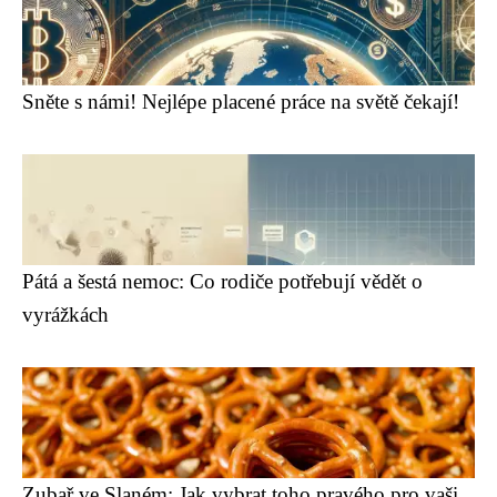
Sněte s námi! Nejlépe placené práce na světě čekají!
Pátá a šestá nemoc: Co rodiče potřebují vědět o
vyrážkách
Zubař ve Slaném: Jak vybrat toho pravého pro vaši