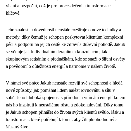
vítaní a bezpeční, což je pro proces léčení a transformace
klíčové.
Jeho znalosti a dovednosti neustále rozšiřuje o nové techniky a
metody, díky čemuž je schopen poskytovat klientům komplexní
péči a podporu na jejich cestě ke zdraví a duševní pohodě. Jakub
se věnuje jak individuálním terapiím a konzultacím, tak i
skupinovým setkáním a přednáškám, kde se snaží o šíření osvěty
a povědomí o důležitosti energií a harmonie v našem životě.
V rámci své práce Jakub neustále rozvíjí své schopnosti a hledá
nové způsoby, jak pomáhat lidem nalézt rovnováhu a sílu v
sobě. Jeho hluboká spojenost s přírodou a vnímání energií kolem
nás ho inspirují k neustálému růstu a zdokonalování. Díky tomu
je Jakub schopen přinášet do života svých klientů světlo, lásku a
transformaci, které potřebují k tomu, aby žili plnohodnotný a
šťastný život.