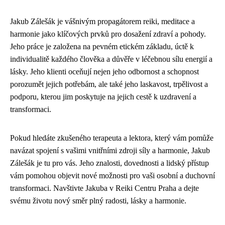
Jakub Zálešák je vášnivým propagátorem reiki, meditace a
harmonie jako klíčových prvků pro dosažení zdraví a pohody.
Jeho práce je založena na pevném etickém základu, úctě k
individualitě každého člověka a důvěře v léčebnou sílu energií a
lásky. Jeho klienti oceňují nejen jeho odbornost a schopnost
porozumět jejich potřebám, ale také jeho laskavost, trpělivost a
podporu, kterou jim poskytuje na jejich cestě k uzdravení a
transformaci.
Pokud hledáte zkušeného terapeuta a lektora, který vám pomůže
navázat spojení s vašimi vnitřními zdroji síly a harmonie, Jakub
Zálešák je tu pro vás. Jeho znalosti, dovednosti a lidský přístup
vám pomohou objevit nové možnosti pro vaši osobní a duchovní
transformaci. Navštivte Jakuba v Reiki Centru Praha a dejte
svému životu nový směr plný radosti, lásky a harmonie.