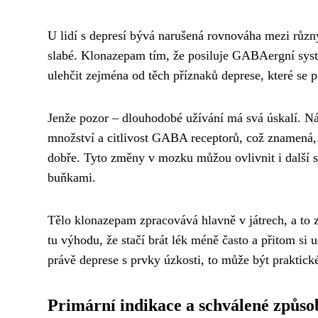
U lidí s depresí bývá narušená rovnováha mezi různý
slabé. Klonazepam tím, že posiluje GABAergní sy
ulehčit zejména od těch příznaků deprese, které se 
Jenže pozor – dlouhodobé užívání má svá úskalí. Ná
množství a citlivost GABA receptorů, což znamená, 
dobře. Tyto změny v mozku můžou ovlivnit i další s
buňkami.
Tělo klonazepam zpracovává hlavně v játrech, a to 
tu výhodu, že stačí brát lék méně často a přitom si u
právě deprese s prvky úzkosti, to může být praktick
Primární indikace a schválené způso