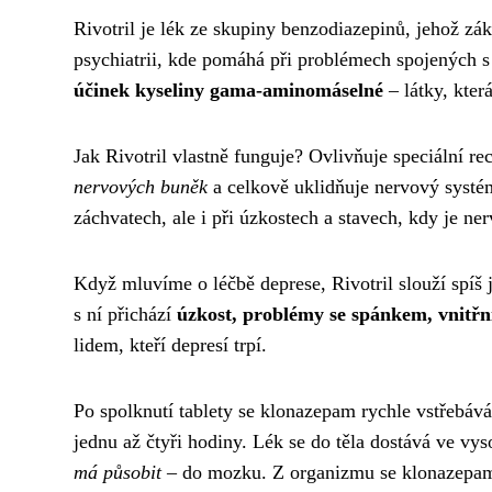
Rivotril je lék ze skupiny benzodiazepinů, jehož zá
psychiatrii, kde pomáhá při problémech spojených
účinek kyseliny gama-aminomáselné
– látky, kter
Jak Rivotril vlastně funguje? Ovlivňuje speciální 
nervových buněk
a celkově uklidňuje nervový systém
záchvatech, ale i při úzkostech a stavech, kdy je ner
Když mluvíme o léčbě deprese, Rivotril slouží spíš 
s ní přichází
úzkost, problémy se spánkem, vnitřní
lidem, kteří depresí trpí.
Po spolknutí tablety se klonazepam rychle vstřebává
jednu až čtyři hodiny. Lék se do těla dostává ve vy
má působit
– do mozku. Z organizmu se klonazepam vy