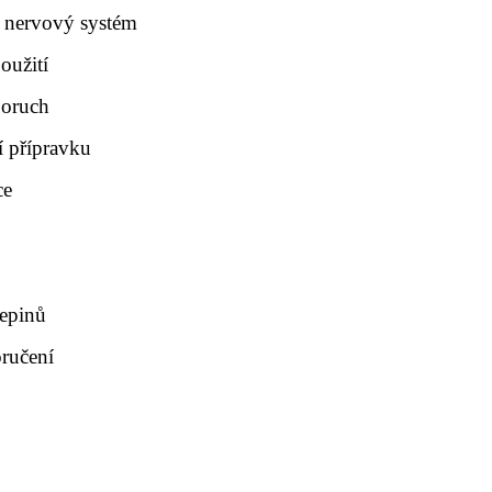
 nervový systém
oužití
poruch
 přípravku
ce
zepinů
oručení