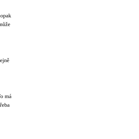
aopak
 může
ejně
To má
třeba