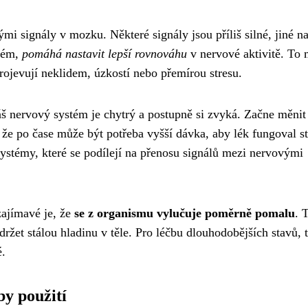
mi signály v mozku. Některé signály jsou příliš silné, jiné n
stém,
pomáhá nastavit lepší rovnováhu
v nervové aktivitě. To
projevují neklidem, úzkostí nebo přemírou stresu.
š nervový systém je chytrý a postupně si zvyká. Začne měnit
že po čase může být potřeba vyšší dávka, aby lék fungoval st
ystémy, které se podílejí na přenosu signálů mezi nervovými
zajímavé je, že
se z organismu vylučuje poměrně pomalu
. 
držet stálou hladinu v těle. Pro léčbu dlouhodobějších stavů, 
é.
by použití