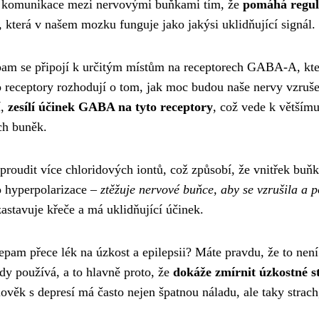
do komunikace mezi nervovými buňkami tím, že
pomáhá regul
a, která v našem mozku funguje jako jakýsi uklidňující signál.
epam se připojí k určitým místům na receptorech GABA-A, kte
receptory rozhodují o tom, jak moc budou naše nervy vzruš
í,
zesílí účinek GABA na tyto receptory
, což vede k větším
ch buněk.
oudit více chloridových iontů, což způsobí, že vnitřek buňk
o hyperpolarizace –
ztěžuje nervové buňce, aby se vzrušila a p
astavuje křeče a má uklidňující účinek.
pam přece lék na úzkost a epilepsii? Máte pravdu, že to není
kdy používá, a to hlavně proto, že
dokáže zmírnit úzkostné s
lověk s depresí má často nejen špatnou náladu, ale taky strach