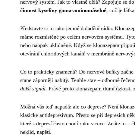
nervový systém. Jak to vlastně dělá? Zapojuje se 
činnost kyseliny gama-aminomáselné
, což je látk
Představte si to jako jemné doladění rádia. Klonaz
máme rozmístěné po celém nervovém systému. Tyto 
nebo naopak uklidněné. Když se klonazepam připoj
otevírání chloridových kanálů v membráně nervový
Co to prakticky znamená? Do nervové buňky začne pr
stane záporněji nabitý. Tenhle stav – odborně řečen
další signál
. Právě proto klonazepam tlumí úzkost, z
Možná vás teď napadá: ale co deprese? Není klonaze
klasické antidepresivum. Přesto se při depresích ně
které s depresí často chodí ruku v ruce. Znáte to – č
neklid, napětí.