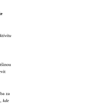
je
ktivitu
tšinou
vit
uba za
, kde