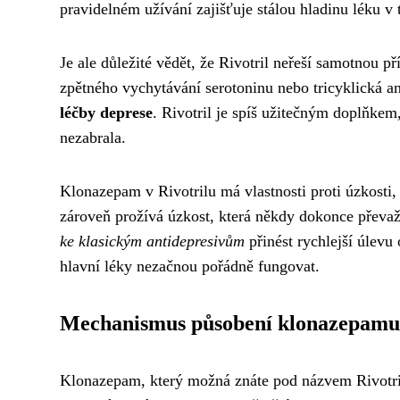
pravidelném užívání zajišťuje stálou hladinu léku v t
Je ale důležité vědět, že Rivotril neřeší samotnou př
zpětného vychytávání serotoninu nebo tricyklická an
léčby deprese
. Rivotril je spíš užitečným doplňkem
nezabrala.
Klonazepam v Rivotrilu má vlastnosti proti úzkosti, 
zároveň prožívá úzkost, která někdy dokonce převa
ke klasickým antidepresivům
přinést rychlejší úlevu
hlavní léky nezačnou pořádně fungovat.
Mechanismus působení klonazepamu 
Klonazepam, který možná znáte pod názvem Rivotril,