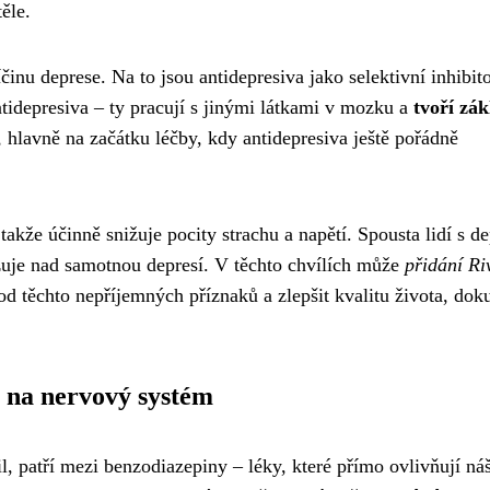
ěle.
íčinu deprese. Na to jsou antidepresiva jako selektivní inhibit
tidepresiva – ty pracují s jinými látkami v mozku a
tvoří zák
, hlavně na začátku léčby, kdy antidepresiva ještě pořádně
takže účinně snižuje pocity strachu a napětí. Spousta lidí s de
žuje nad samotnou depresí. V těchto chvílích může
přidání Ri
 od těchto nepříjemných příznaků a zlepšit kvalitu života, dok
na nervový systém
 patří mezi benzodiazepiny – léky, které přímo ovlivňují ná