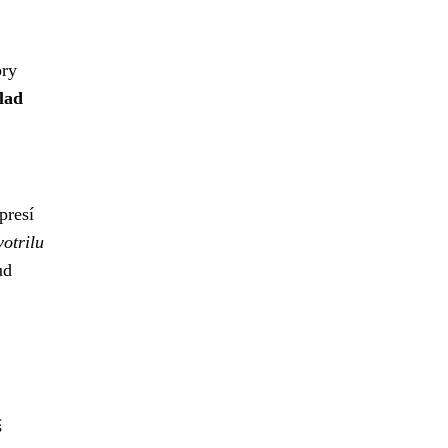
ory
lad
presí
votrilu
ud
š