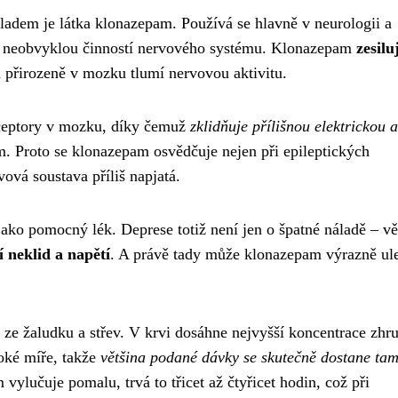
kladem je látka klonazepam. Používá se hlavně v neurologii a
 s neobvyklou činností nervového systému. Klonazepam
zesilu
á přirozeně v mozku tlumí nervovou aktivitu.
receptory v mozku, díky čemuž
zklidňuje přílišnou elektrickou a
. Proto se klonazepam osvědčuje nejen při epileptických
vová soustava příliš napjatá.
jako pomocný lék. Deprese totiž není jen o špatné náladě – vě
 neklid a napětí
. A právě tady může klonazepam výrazně ule
 ze žaludku a střev. V krvi dosáhne nejvyšší koncentrace zhr
soké míře, takže
většina podané dávky se skutečně dostane tam
lučuje pomalu, trvá to třicet až čtyřicet hodin, což při