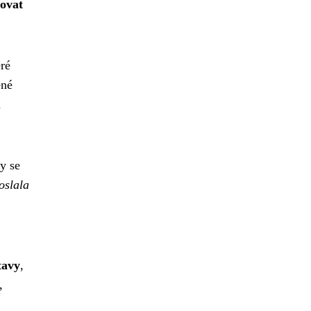
ovat
ré
ené
u
y se
oslala
tavy
,
,