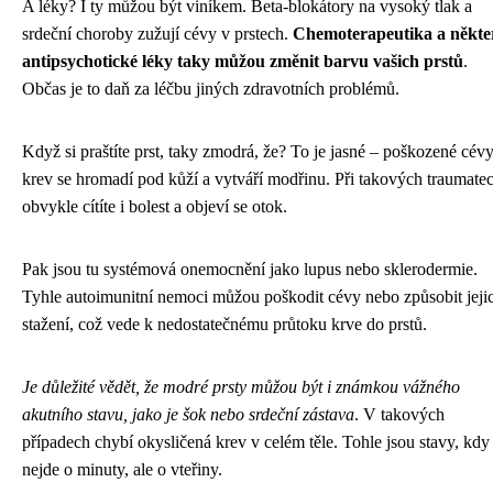
A léky? I ty můžou být viníkem. Beta-blokátory na vysoký tlak a
srdeční choroby zužují cévy v prstech.
Chemoterapeutika a někte
antipsychotické léky taky můžou změnit barvu vašich prstů
.
Občas je to daň za léčbu jiných zdravotních problémů.
Když si praštíte prst, taky zmodrá, že? To je jasné – poškozené cévy
krev se hromadí pod kůží a vytváří modřinu. Při takových traumate
obvykle cítíte i bolest a objeví se otok.
Pak jsou tu systémová onemocnění jako lupus nebo sklerodermie.
Tyhle autoimunitní nemoci můžou poškodit cévy nebo způsobit jeji
stažení, což vede k nedostatečnému průtoku krve do prstů.
Je důležité vědět, že modré prsty můžou být i známkou vážného
akutního stavu, jako je šok nebo srdeční zástava
. V takových
případech chybí okysličená krev v celém těle. Tohle jsou stavy, kdy
nejde o minuty, ale o vteřiny.