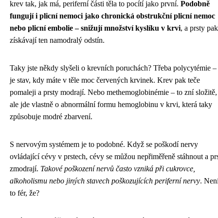
krev tak, jak má, periferní části těla to pocítí jako první.
Podobně
fungují i plicní nemoci jako chronická obstrukční plicní nemoc
nebo plicní embolie – snižují množství kyslíku v krvi
, a prsty pak
získávají ten namodralý odstín.
Taky jste někdy slyšeli o krevních poruchách? Třeba polycytémie –
je stav, kdy máte v těle moc červených krvinek. Krev pak teče
pomaleji a prsty modrají. Nebo methemoglobinémie – to zní složitě,
ale jde vlastně o abnormální formu hemoglobinu v krvi, která taky
způsobuje modré zbarvení.
S nervovým systémem je to podobné. Když se poškodí nervy
ovládající cévy v prstech, cévy se můžou nepřiměřeně stáhnout a pr
zmodrají.
Takové poškození nervů často vzniká při cukrovce,
alkoholismu nebo jiných stavech poškozujících periferní nervy
. Nen
to fér, že?