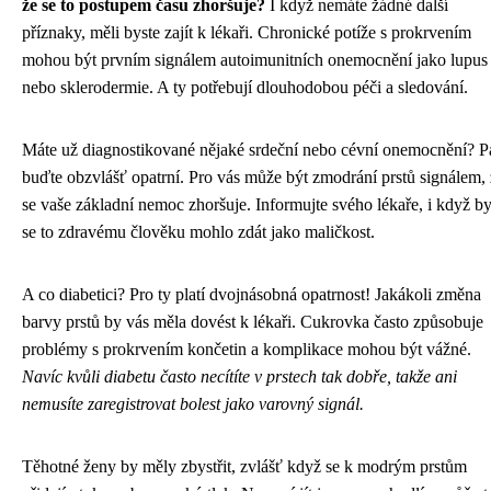
že se to postupem času zhoršuje?
I když nemáte žádné další
příznaky, měli byste zajít k lékaři. Chronické potíže s prokrvením
mohou být prvním signálem autoimunitních onemocnění jako lupus
nebo sklerodermie. A ty potřebují dlouhodobou péči a sledování.
Máte už diagnostikované nějaké srdeční nebo cévní onemocnění? P
buďte obzvlášť opatrní. Pro vás může být zmodrání prstů signálem,
se vaše základní nemoc zhoršuje. Informujte svého lékaře, i když b
se to zdravému člověku mohlo zdát jako maličkost.
A co diabetici? Pro ty platí dvojnásobná opatrnost! Jakákoli změna
barvy prstů by vás měla dovést k lékaři. Cukrovka často způsobuje
problémy s prokrvením končetin a komplikace mohou být vážné.
Navíc kvůli diabetu často necítíte v prstech tak dobře, takže ani
nemusíte zaregistrovat bolest jako varovný signál.
Těhotné ženy by měly zbystřit, zvlášť když se k modrým prstům