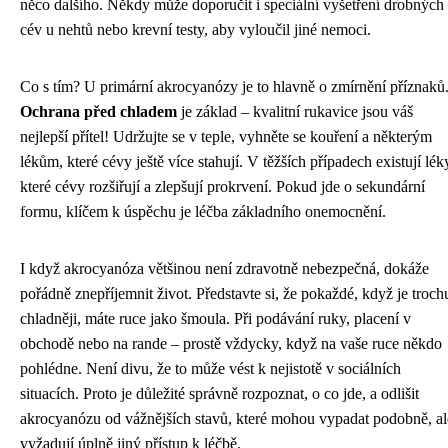
něco dalšího. Někdy může doporučit i speciální vyšetření drobných
cév u nehtů nebo krevní testy, aby vyloučil jiné nemoci.
Co s tím? U primární akrocyanózy je to hlavně o zmírnění příznaků
Ochrana před chladem
je základ – kvalitní rukavice jsou váš
nejlepší přítel! Udržujte se v teple, vyhněte se kouření a některým
lékům, které cévy ještě více stahují. V těžších případech existují lék
které cévy rozšiřují a zlepšují prokrvení. Pokud jde o sekundární
formu, klíčem k úspěchu je léčba základního onemocnění.
I když akrocyanóza většinou není zdravotně nebezpečná, dokáže
pořádně znepříjemnit život. Představte si, že pokaždé, když je troch
chladněji, máte ruce jako šmoula. Při podávání ruky, placení v
obchodě nebo na rande – prostě vždycky, když na vaše ruce někdo
pohlédne. Není divu, že to může vést k nejistotě v sociálních
situacích. Proto je důležité správně rozpoznat, o co jde, a odlišit
akrocyanózu od vážnějších stavů, které mohou vypadat podobně, al
vyžadují úplně jiný přístup k léčbě.