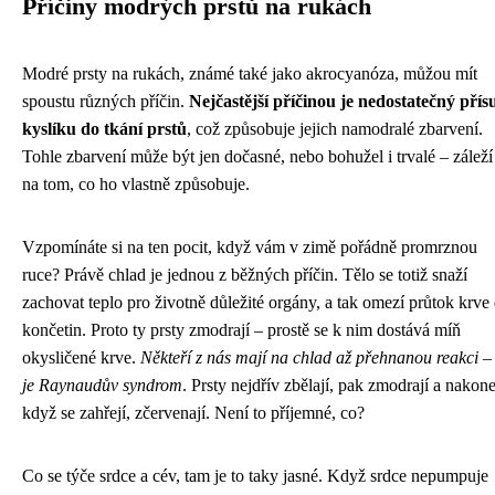
Příčiny modrých prstů na rukách
Modré prsty na rukách, známé také jako akrocyanóza, můžou mít
spoustu různých příčin.
Nejčastější příčinou je nedostatečný přís
kyslíku do tkání prstů
, což způsobuje jejich namodralé zbarvení.
Tohle zbarvení může být jen dočasné, nebo bohužel i trvalé – záleží
na tom, co ho vlastně způsobuje.
Vzpomínáte si na ten pocit, když vám v zimě pořádně promrznou
ruce? Právě chlad je jednou z běžných příčin. Tělo se totiž snaží
zachovat teplo pro životně důležité orgány, a tak omezí průtok krve
končetin. Proto ty prsty zmodrají – prostě se k nim dostává míň
okysličené krve.
Někteří z nás mají na chlad až přehnanou reakci –
je Raynaudův syndrom
. Prsty nejdřív zbělají, pak zmodrají a nakone
když se zahřejí, zčervenají. Není to příjemné, co?
Co se týče srdce a cév, tam je to taky jasné. Když srdce nepumpuje