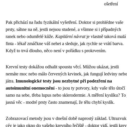
ošetření
Pak přichází na řadu fyzikální vyšetření. Doktor si prohlédne vaše
prsty, sáhne na ně, jestli nejsou studené, a všimne si i případných
ranek nebo odumřelé kůže.
Kapilární návrat
je vlastně taková malá
finta - lékař zmáčkne váš nehet a sleduje, jak rychle se vrátí barva.
Když to trvá dlouho, něco není v pořádku s prokrvením.
Krevní testy dokážou odhalit spoustu věcí. Můžou ukázat, jestli
nemáte moc nebo málo červených krvinek, jak fungují ledviny neb
játra.
Imunologické testy jsou nezbytné při podezření na
autoimunitní onemocnění
- to jsou ty potvory, kdy vaše tělo útočí
samo na sebe, třeba lupus nebo sklerodermie. A měření kyslíku? To 
jasná věc - modré prsty často znamenají, že tělu chybí kyslík.
Zobrazovací metody jsou v dnešní době naprostý základ. Ultrazvuk
cév je jako okno do vašeho krevního řečiště - doktor vidí, jestli krev