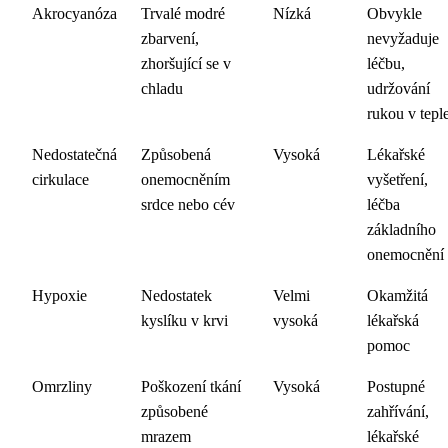
Akrocyanóza
Trvalé modré
Nízká
Obvykle
zbarvení,
nevyžaduje
zhoršující se v
léčbu,
chladu
udržování
rukou v tepl
Nedostatečná
Způsobená
Vysoká
Lékařské
cirkulace
onemocněním
vyšetření,
srdce nebo cév
léčba
základního
onemocnění
Hypoxie
Nedostatek
Velmi
Okamžitá
kyslíku v krvi
vysoká
lékařská
pomoc
Omrzliny
Poškození tkání
Vysoká
Postupné
způsobené
zahřívání,
mrazem
lékařské