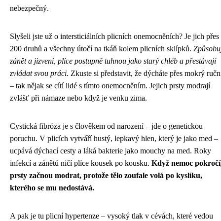
nebezpečný.
Slyšeli jste už o intersticiálních plicních onemocněních? Je jich přes
200 druhů a všechny útočí na tkáň kolem plicních sklípků.
Způsobuj
zánět a jizvení, plíce postupně tuhnou jako starý chléb a přestávají
zvládat svou práci.
Zkuste si představit, že dýcháte přes mokrý ručn
– tak nějak se cítí lidé s tímto onemocněním. Jejich prsty modrají
zvlášť při námaze nebo když je venku zima.
Cystická fibróza je s člověkem od narození – jde o genetickou
poruchu. V plicích vytváří hustý, lepkavý hlen, který je jako med –
ucpává dýchací cesty a láká bakterie jako mouchy na med. Roky
infekcí a zánětů ničí plíce kousek po kousku.
Když nemoc pokročí
prsty začnou modrat, protože tělo zoufale volá po kyslíku,
kterého se mu nedostává.
A pak je tu plicní hypertenze – vysoký tlak v cévách, které vedou