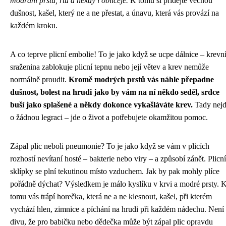
modrání prstů, rtů a někdy i obličeje.
K tomu si přidejte věčnou
dušnost, kašel, který ne a ne přestat, a únavu, která vás provází na
každém kroku.
A co teprve plicní embolie! To je jako když se ucpe dálnice – krevn
sraženina zablokuje plicní tepnu nebo její větev a krev nemůže
normálně proudit.
Kromě modrých prstů vás náhle přepadne
dušnost, bolest na hrudi jako by vám na ní někdo seděl, srdce
buší jako splašené a někdy dokonce vykašláváte krev.
Tady nej
o žádnou legraci – jde o život a potřebujete okamžitou pomoc.
Zápal plic neboli pneumonie? To je jako když se vám v plicích
rozhostí nevítaní hosté – bakterie nebo viry – a způsobí zánět. Plicní
sklípky se plní tekutinou místo vzduchem. Jak by pak mohly plíce
pořádně dýchat? Výsledkem je málo kyslíku v krvi a modré prsty. 
tomu vás trápí horečka, která ne a ne klesnout, kašel, při kterém
vychází hlen, zimnice a píchání na hrudi při každém nádechu. Není
divu, že pro babičku nebo dědečka může být zápal plic opravdu