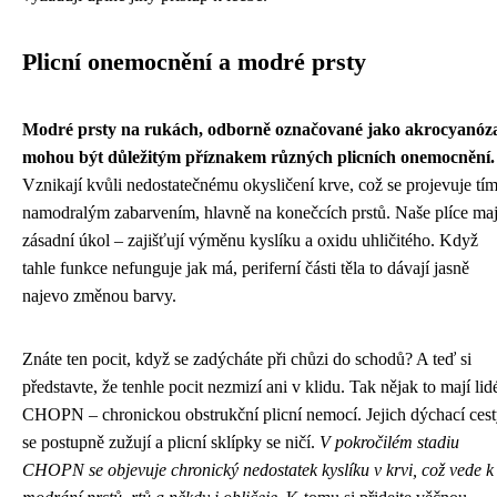
Plicní onemocnění a modré prsty
Modré prsty na rukách, odborně označované jako akrocyanóz
mohou být důležitým příznakem různých plicních onemocnění.
Vznikají kvůli nedostatečnému okysličení krve, což se projevuje tí
namodralým zabarvením, hlavně na konečcích prstů. Naše plíce maj
zásadní úkol – zajišťují výměnu kyslíku a oxidu uhličitého. Když
tahle funkce nefunguje jak má, periferní části těla to dávají jasně
najevo změnou barvy.
Znáte ten pocit, když se zadýcháte při chůzi do schodů? A teď si
představte, že tenhle pocit nezmizí ani v klidu. Tak nějak to mají lid
CHOPN – chronickou obstrukční plicní nemocí. Jejich dýchací ces
se postupně zužují a plicní sklípky se ničí.
V pokročilém stadiu
CHOPN se objevuje chronický nedostatek kyslíku v krvi, což vede k