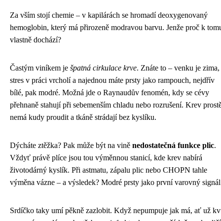
Za vším stojí chemie – v kapilárách se hromadí deoxygenovaný
hemoglobin, který má přirozeně modravou barvu. Jenže proč k tom
vlastně dochází?
Častým viníkem je
špatná cirkulace krve
. Znáte to – venku je zima,
stres v práci vrcholí a najednou máte prsty jako rampouch, nejdřív
bílé, pak modré. Možná jde o Raynaudův fenomén, kdy se cévy
přehnaně stahují při sebemenším chladu nebo rozrušení. Krev prost
nemá kudy proudit a tkáně strádají bez kyslíku.
Dýcháte ztěžka? Pak může být na vině
nedostatečná funkce plic
.
Vždyť právě plíce jsou tou výměnnou stanicí, kde krev nabírá
životodárný kyslík. Při astmatu, zápalu plic nebo CHOPN tahle
výměna vázne – a výsledek? Modré prsty jako první varovný signál
Srdíčko taky umí pěkně zazlobit. Když nepumpuje jak má, ať už kv