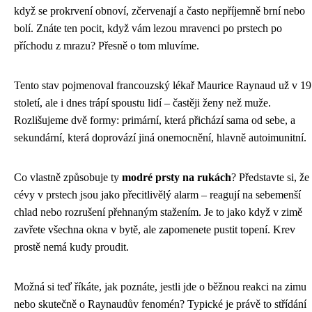
když se prokrvení obnoví, zčervenají a často nepříjemně brní nebo
bolí. Znáte ten pocit, když vám lezou mravenci po prstech po
příchodu z mrazu? Přesně o tom mluvíme.
Tento stav pojmenoval francouzský lékař Maurice Raynaud už v 19
století, ale i dnes trápí spoustu lidí – častěji ženy než muže.
Rozlišujeme dvě formy: primární, která přichází sama od sebe, a
sekundární, která doprovází jiná onemocnění, hlavně autoimunitní.
Co vlastně způsobuje ty
modré prsty na rukách
? Představte si, že
cévy v prstech jsou jako přecitlivělý alarm – reagují na sebemenší
chlad nebo rozrušení přehnaným stažením. Je to jako když v zimě
zavřete všechna okna v bytě, ale zapomenete pustit topení. Krev
prostě nemá kudy proudit.
Možná si teď říkáte, jak poznáte, jestli jde o běžnou reakci na zimu
nebo skutečně o Raynaudův fenomén? Typické je právě to střídání