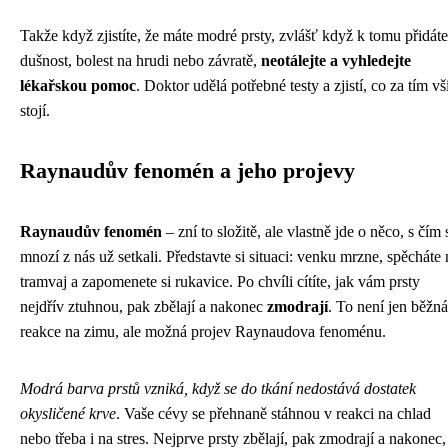
Takže když zjistíte, že máte modré prsty, zvlášť když k tomu přidáte
dušnost, bolest na hrudi nebo závratě,
neotálejte a vyhledejte
lékařskou pomoc
. Doktor udělá potřebné testy a zjistí, co za tím v
stojí.
Raynaudův fenomén a jeho projevy
Raynaudův fenomén
– zní to složitě, ale vlastně jde o něco, s čím 
mnozí z nás už setkali. Představte si situaci: venku mrzne, spěcháte 
tramvaj a zapomenete si rukavice. Po chvíli cítíte, jak vám prsty
nejdřív ztuhnou, pak zbělají a nakonec
zmodrají
. To není jen běžná
reakce na zimu, ale možná projev Raynaudova fenoménu.
Modrá barva prstů vzniká, když se do tkání nedostává dostatek
okysličené krve
. Vaše cévy se přehnaně stáhnou v reakci na chlad
nebo třeba i na stres. Nejprve prsty zbělají, pak zmodrají a nakonec,