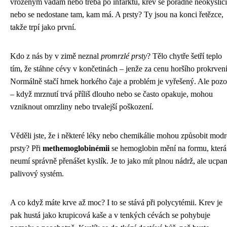
vrozeným vadám nebo třeba po infarktu, krev se pořádně neokysličí
nebo se nedostane tam, kam má. A prsty? Ty jsou na konci řetězce,
takže trpí jako první.
Kdo z nás by v zimě neznal
promrzlé prsty
? Tělo chytře šetří teplo
tím, že stáhne cévy v končetinách – jenže za cenu horšího prokrvení
Normálně stačí hrnek horkého čaje a problém je vyřešený. Ale pozo
– když mrznutí trvá příliš dlouho nebo se často opakuje, mohou
vzniknout omrzliny nebo trvalejší poškození.
Věděli jste, že i některé léky nebo chemikálie mohou způsobit modr
prsty? Při
methemoglobinémii
se hemoglobin mění na formu, která
neumí správně přenášet kyslík. Je to jako mít plnou nádrž, ale ucpa
palivový systém.
A co když máte krve až moc? I to se stává při polycytémii. Krev je
pak hustá jako krupicová kaše a v tenkých cévách se pohybuje