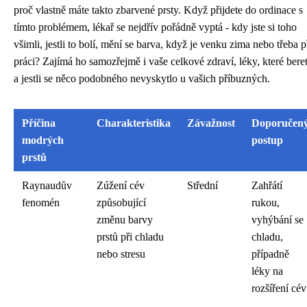
proč vlastně máte takto zbarvené prsty. Když přijdete do ordinace s
tímto problémem, lékař se nejdřív pořádně vyptá - kdy jste si toho
všimli, jestli to bolí, mění se barva, když je venku zima nebo třeba p
práci? Zajímá ho samozřejmě i vaše celkové zdraví, léky, které beret
a jestli se něco podobného nevyskytlo u vašich příbuzných.
Příčina
Charakteristika
Závažnost
Doporučen
modrých
postup
prstů
Raynaudův
Zúžení cév
Střední
Zahřátí
fenomén
způsobující
rukou,
změnu barvy
vyhýbání se
prstů při chladu
chladu,
nebo stresu
případně
léky na
rozšíření cév