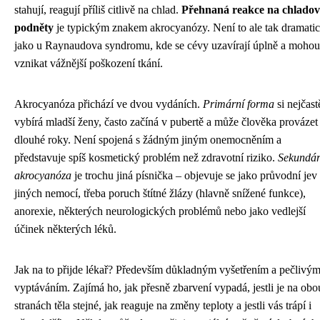
stahují, reagují příliš citlivě na chlad.
Přehnaná reakce na chladov
podněty
je typickým znakem akrocyanózy. Není to ale tak dramati
jako u Raynaudova syndromu, kde se cévy uzavírají úplně a mohou
vznikat vážnější poškození tkání.
Akrocyanóza přichází ve dvou vydáních.
Primární forma
si nejčast
vybírá mladší ženy, často začíná v pubertě a může člověka provázet
dlouhé roky. Není spojená s žádným jiným onemocněním a
představuje spíš kosmetický problém než zdravotní riziko.
Sekundár
akrocyanóza
je trochu jiná písnička – objevuje se jako průvodní jev
jiných nemocí, třeba poruch štítné žlázy (hlavně snížené funkce),
anorexie, některých neurologických problémů nebo jako vedlejší
účinek některých léků.
Jak na to přijde lékař? Především důkladným vyšetřením a pečlivý
vyptáváním. Zajímá ho, jak přesně zbarvení vypadá, jestli je na obo
stranách těla stejné, jak reaguje na změny teploty a jestli vás trápí i