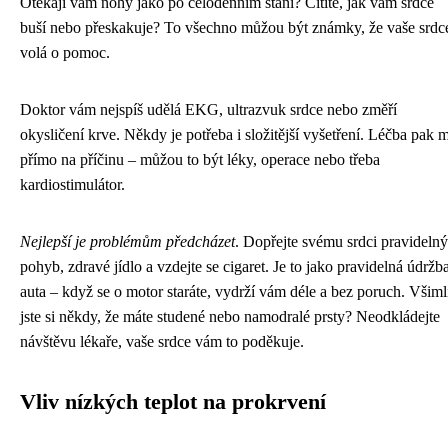
Otékají vám nohy jako po celodenním stání? Cítíte, jak vám srdce
buší nebo přeskakuje? To všechno můžou být známky, že vaše srdc
volá o pomoc.
Doktor vám nejspíš udělá EKG, ultrazvuk srdce nebo změří
okysličení krve. Někdy je potřeba i složitější vyšetření. Léčba pak m
přímo na příčinu – můžou to být léky, operace nebo třeba
kardiostimulátor.
Nejlepší je problémům předcházet
. Dopřejte svému srdci pravidelný
pohyb, zdravé jídlo a vzdejte se cigaret. Je to jako pravidelná údržb
auta – když se o motor staráte, vydrží vám déle a bez poruch. Všiml
jste si někdy, že máte studené nebo namodralé prsty? Neodkládejte
návštěvu lékaře, vaše srdce vám to poděkuje.
Vliv nízkých teplot na prokrvení