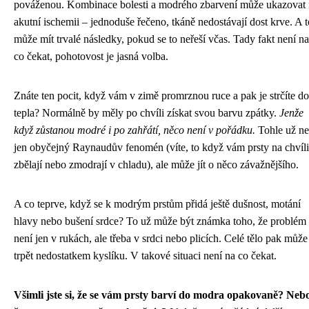
pováženou. Kombinace bolesti a modrého zbarvení může ukazovat
akutní ischemii – jednoduše řečeno, tkáně nedostávají dost krve. A t
může mít trvalé následky, pokud se to neřeší včas. Tady fakt není na
co čekat, pohotovost je jasná volba.
Znáte ten pocit, když vám v zimě promrznou ruce a pak je strčíte do
tepla? Normálně by měly po chvíli získat svou barvu zpátky.
Jenže
když zůstanou modré i po zahřátí, něco není v pořádku.
Tohle už ne
jen obyčejný Raynaudův fenomén (víte, to když vám prsty na chvíli
zbělají nebo zmodrají v chladu), ale může jít o něco závažnějšího.
A co teprve, když se k modrým prstům přidá ještě dušnost, motání
hlavy nebo bušení srdce? To už může být známka toho, že problém
není jen v rukách, ale třeba v srdci nebo plicích. Celé tělo pak může
trpět nedostatkem kyslíku. V takové situaci není na co čekat.
Všimli jste si, že se vám prsty barví do modra opakovaně? Neb