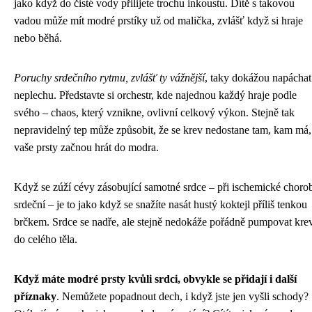
jako když do čisté vody přilijete trochu inkoustu. Dítě s takovou
vadou může mít modré prstíky už od malička, zvlášť když si hraje
nebo běhá.
Poruchy srdečního rytmu, zvlášť ty vážnější
, taky dokážou napáchat
neplechu. Představte si orchestr, kde najednou každý hraje podle
svého – chaos, který vznikne, ovlivní celkový výkon. Stejně tak
nepravidelný tep může způsobit, že se krev nedostane tam, kam má,
vaše prsty začnou hrát do modra.
Když se zúží cévy zásobující samotné srdce – při ischemické choro
srdeční – je to jako když se snažíte nasát hustý koktejl příliš tenkou
brčkem. Srdce se nadře, ale stejně nedokáže pořádně pumpovat kre
do celého těla.
Když máte modré prsty kvůli srdci, obvykle se přidají i další
příznaky
. Nemůžete popadnout dech, i když jste jen vyšli schody?