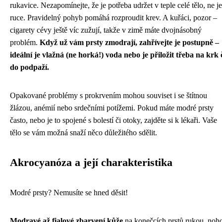
rukavice. Nezapomínejte, že je potřeba udržet v teple celé tělo, ne j
ruce. Pravidelný pohyb pomáhá rozproudit krev. A kuřáci, pozor –
cigarety cévy ještě víc zužují, takže v zimě máte dvojnásobný
problém.
Když už vám prsty zmodrají, zahřívejte je postupně –
ideální je vlažná (ne horká!) voda nebo je přiložit třeba na krk 
do podpaží.
Opakované problémy s prokrvením mohou souviset i se štítnou
žlázou, anémií nebo srdečními potížemi. Pokud máte modré prsty
často, nebo je to spojené s bolestí či otoky, zajděte si k lékaři. Vaše
tělo se vám možná snaží něco důležitého sdělit.
Akrocyanóza a její charakteristika
Modré prsty? Nemusíte se hned děsit!
Modravé až fialové zbarvení kůže
na konečcích prstů rukou, noh