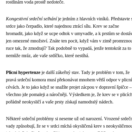
rostlinám voda prostě nedoteče.
Kongestivní srdeční selhání
je jedním z hlavních viníků. Představte 
srdce jako čerpadlo, které najednou ztrácí sílu. Krev se začne
hromadit, jako když se ucpe odtok v umyvadle, a k prstům se dostá
jen omezené množství. Znáte ten pocit, když vám v zimě promrzno
ruce tak, že zmodrají? Tak podobně to vypadá, jenže tentokrát za to
nemůže mráz, ale vaše srdíčko, které nestíhá.
Plicní hypertenze
je další zákeřný stav. Tady je problém v tom, že
pravá srdeční komora musí překonávat mnohem větší odpor v plicn
cévách. Je to jako když se snažíte projet zácpou v dopravní špičce –
všechno jde pomaleji a náročněji. Výsledkem je, že krev se v plicíc
pořádně neokysličí a vaše prsty získají namodralý nádech.
Některé srdeční problémy si neseme už od narození. Vrozené srdeč
vady způsobují, že se v srdci míchá okysličená krev s neokysličeno