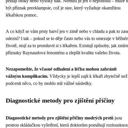
přidají otoky nebo vysoký tlak. Nemusí jít jen o nepohodlí – může t
být příznak preeklampsie, což je stav, který vyžaduje okamžitou
lékařskou pomoc.
A co když se vám prsty barví jen v zimě nebo v chladu a pak to zas
odezní? I tak – pokud se to děje často nebo vás to omezuje v běžné
životě, stojí za to promluvit si s lékařem. Existují způsoby, jak zmírn
příznaky Raynaudova fenoménu a zlepšit kvalitu vašeho života.
Nezapomeňte, že včasné odhalení a léčba mohou zabránit
vážným komplikacím.
Vždycky je lepší zajít k lékaři zbytečně než
podcenit něco, co by mohlo mít vážné následky.
Diagnostické metody pro zjištění příčiny
Diagnostické metody pro zjištění příčiny modrých prstů
jsou
pestrou skládačkou vyšetření, která doktorům pomáhají rozlousknou