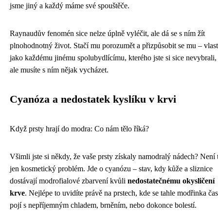
jsme jiný a každý máme své spouštěče.
Raynaudův fenomén sice nelze úplně vyléčit, ale dá se s ním žít
plnohodnotný život. Stačí mu porozumět a přizpůsobit se mu – vlas
jako každému jinému spolubydlícímu, kterého jste si sice nevybrali,
ale musíte s ním nějak vycházet.
Cyanóza a nedostatek kyslíku v krvi
Když prsty hrají do modra: Co nám tělo říká?
Všimli jste si někdy, že vaše prsty získaly namodralý nádech? Není 
jen kosmetický problém. Jde o cyanózu – stav, kdy kůže a sliznice
dostávají modrofialové zbarvení kvůli
nedostatečnému okysličení
krve
. Nejlépe to uvidíte právě na prstech, kde se tahle modřinka čas
pojí s nepříjemným chladem, brněním, nebo dokonce bolestí.