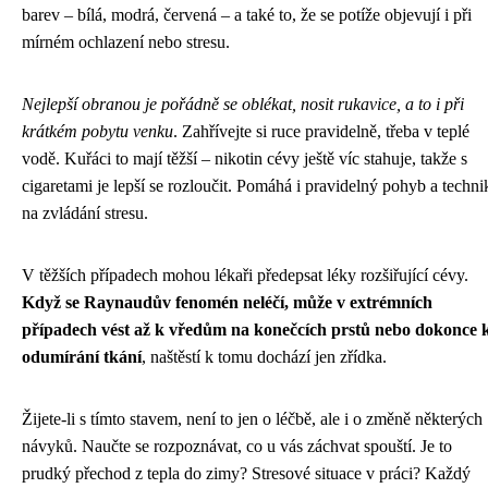
barev – bílá, modrá, červená – a také to, že se potíže objevují i při
mírném ochlazení nebo stresu.
Nejlepší obranou je pořádně se oblékat, nosit rukavice, a to i při
krátkém pobytu venku
. Zahřívejte si ruce pravidelně, třeba v teplé
vodě. Kuřáci to mají těžší – nikotin cévy ještě víc stahuje, takže s
cigaretami je lepší se rozloučit. Pomáhá i pravidelný pohyb a techni
na zvládání stresu.
V těžších případech mohou lékaři předepsat léky rozšiřující cévy.
Když se Raynaudův fenomén neléčí, může v extrémních
případech vést až k vředům na konečcích prstů nebo dokonce 
odumírání tkání
, naštěstí k tomu dochází jen zřídka.
Žijete-li s tímto stavem, není to jen o léčbě, ale i o změně některých
návyků. Naučte se rozpoznávat, co u vás záchvat spouští. Je to
prudký přechod z tepla do zimy? Stresové situace v práci? Každý