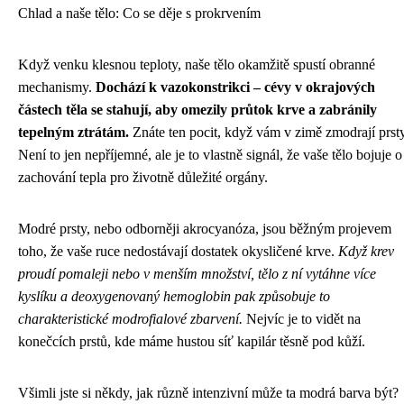
Chlad a naše tělo: Co se děje s prokrvením
Když venku klesnou teploty, naše tělo okamžitě spustí obranné
mechanismy.
Dochází k vazokonstrikci – cévy v okrajových
částech těla se stahují, aby omezily průtok krve a zabránily
tepelným ztrátám.
Znáte ten pocit, když vám v zimě zmodrají prst
Není to jen nepříjemné, ale je to vlastně signál, že vaše tělo bojuje o
zachování tepla pro životně důležité orgány.
Modré prsty, nebo odborněji akrocyanóza, jsou běžným projevem
toho, že vaše ruce nedostávají dostatek okysličené krve.
Když krev
proudí pomaleji nebo v menším množství, tělo z ní vytáhne více
kyslíku a deoxygenovaný hemoglobin pak způsobuje to
charakteristické modrofialové zbarvení.
Nejvíc je to vidět na
konečcích prstů, kde máme hustou síť kapilár těsně pod kůží.
Všimli jste si někdy, jak různě intenzivní může ta modrá barva být?