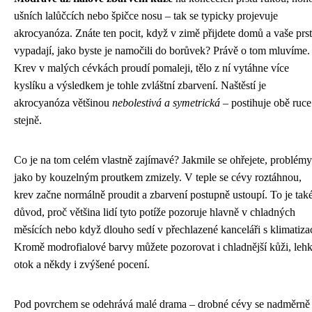
ušních lalůčcích nebo špičce nosu – tak se typicky projevuje
akrocyanóza. Znáte ten pocit, když v zimě přijdete domů a vaše prs
vypadají, jako byste je namočili do borůvek? Právě o tom mluvíme.
Krev v malých cévkách proudí pomaleji, tělo z ní vytáhne více
kyslíku a výsledkem je tohle zvláštní zbarvení. Naštěstí je
akrocyanóza většinou
nebolestivá a symetrická
– postihuje obě ruce
stejně.
Co je na tom celém vlastně zajímavé? Jakmile se ohřejete, problémy
jako by kouzelným proutkem zmizely. V teple se cévy roztáhnou,
krev začne normálně proudit a zbarvení postupně ustoupí. To je tak
důvod, proč většina lidí tyto potíže pozoruje hlavně v chladných
měsících nebo když dlouho sedí v přechlazené kanceláři s klimatizac
Kromě modrofialové barvy můžete pozorovat i chladnější kůži, leh
otok a někdy i zvýšené pocení.
Pod povrchem se odehrává malé drama – drobné cévy se nadměrně