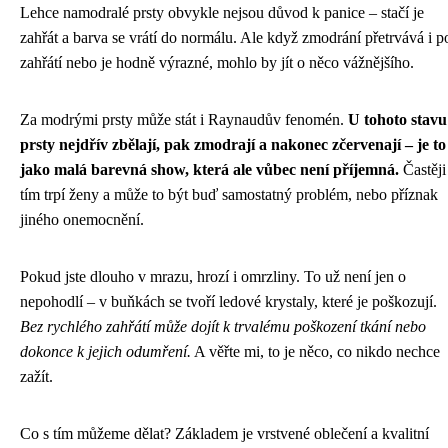
Lehce namodralé prsty obvykle nejsou důvod k panice – stačí je
zahřát a barva se vrátí do normálu. Ale když zmodrání přetrvává i p
zahřátí nebo je hodně výrazné, mohlo by jít o něco vážnějšího.
Za modrými prsty může stát i Raynaudův fenomén.
U tohoto stavu
prsty nejdřív zbělají, pak zmodrají a nakonec zčervenají – je to
jako malá barevná show, která ale vůbec není příjemná.
Častěji
tím trpí ženy a může to být buď samostatný problém, nebo příznak
jiného onemocnění.
Pokud jste dlouho v mrazu, hrozí i omrzliny. To už není jen o
nepohodlí – v buňkách se tvoří ledové krystaly, které je poškozují.
Bez rychlého zahřátí může dojít k trvalému poškození tkání nebo
dokonce k jejich odumření.
A věřte mi, to je něco, co nikdo nechce
zažít.
Co s tím můžeme dělat? Základem je vrstvené oblečení a kvalitní