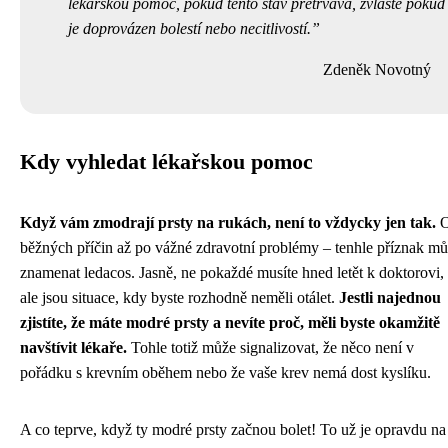
lékařskou pomoc, pokud tento stav přetrvává, zvláště pokud
je doprovázen bolestí nebo necitlivostí.
Zdeněk Novotný
Kdy vyhledat lékařskou pomoc
Když vám zmodrají prsty na rukách, není to vždycky jen tak.
O
běžných příčin až po vážné zdravotní problémy – tenhle příznak m
znamenat ledacos. Jasně, ne pokaždé musíte hned letět k doktorovi,
ale jsou situace, kdy byste rozhodně neměli otálet.
Jestli najednou
zjistíte, že máte modré prsty a nevíte proč, měli byste okamžitě
navštívit lékaře.
Tohle totiž může signalizovat, že něco není v
pořádku s krevním oběhem nebo že vaše krev nemá dost kyslíku.
A co teprve, když ty modré prsty začnou bolet! To už je opravdu na