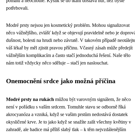
pomalu a neochotně. Kyslík se do tkání dostává hůř, než byste
potřebovali.
Modré prsty nejsou jen kosmetický problém. Mohou signalizovat
něco vážnějšího, zvlášť když se objevují pravidelně nebo je doprov
dušnost, bolesti na hrudi nebo závratě. V takovém případě neotálejt
váš lékař by měl zjistit pravou příčinu. Včasný zásah může předejít
vážnějším komplikacím a často stačí jednoduchá řešení. Naše tělo
nám totiž vždycky něco sděluje – stačí jen naslouchat.
Onemocnění srdce jako možná příčina
Modré prsty na rukách
můžou být varovným signálem, že něco
není v pořádku s vaším srdcem. Tomuhle stavu se odborně říká
akrocyanóza a vzniká, když se vašim prstům nedostává dostatek
okysličené krve. Je to jako když se snažíte zalít všechny květiny v
zahradě, ale hadice má příliš slabý tlak – k těm nejvzdálenějším