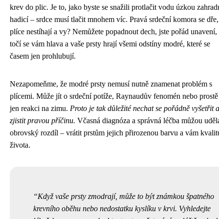
krev do plic. Je to, jako byste se snažili protlačit vodu úzkou zahrad
hadicí – srdce musí tlačit mnohem víc. Pravá srdeční komora se dře,
plíce nestíhají a vy? Nemůžete popadnout dech, jste pořád unavení,
točí se vám hlava a vaše prsty hrají všemi odstíny modré, které se
časem jen prohlubují.
Nezapomeňme, že modré prsty nemusí nutně znamenat problém s
plícemi. Může jít o srdeční potíže, Raynaudův fenomén nebo prostě
jen reakci na zimu.
Proto je tak důležité nechat se pořádně vyšetřit 
zjistit pravou příčinu.
Včasná diagnóza a správná léčba můžou uděl
obrovský rozdíl – vrátit prstům jejich přirozenou barvu a vám kvalit
života.
Když vaše prsty zmodrají, může to být známkou špatného
krevního oběhu nebo nedostatku kyslíku v krvi. Vyhledejte