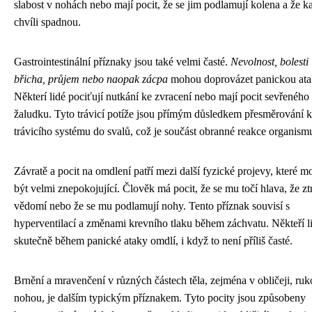
slabost v nohách nebo mají pocit, že se jim podlamují kolena a že 
chvíli spadnou.
Gastrointestinální příznaky jsou také velmi časté.
Nevolnost, bolesti
břicha, průjem nebo naopak zácpa
mohou doprovázet panickou ata
Některí lidé pociťují nutkání ke zvracení nebo mají pocit sevřeného
žaludku. Tyto trávicí potíže jsou přímým důsledkem přesměrování k
trávicího systému do svalů, což je součást obranné reakce organism
Závratě a pocit na omdlení patří mezi další fyzické projevy, které 
být velmi znepokojující. Člověk má pocit, že se mu točí hlava, že ztr
vědomí nebo že se mu podlamují nohy. Tento příznak souvisí s
hyperventilací a změnami krevního tlaku během záchvatu. Někteří l
skutečně během panické ataky omdlí, i když to není příliš časté.
Brnění a mravenčení v různých částech těla, zejména v obličeji, ruk
nohou, je dalším typickým příznakem. Tyto pocity jsou způsobeny