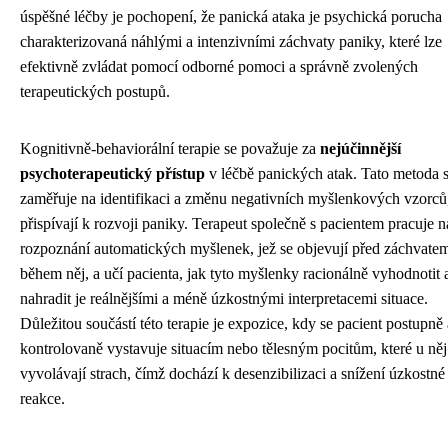
úspěšné léčby je pochopení, že panická ataka je psychická porucha
charakterizovaná náhlými a intenzivními záchvaty paniky, které lze
efektivně zvládat pomocí odborné pomoci a správně zvolených
terapeutických postupů.
Kognitivně-behaviorální terapie se považuje za
nejúčinnější
psychoterapeutický přístup
v léčbě panických atak. Tato metoda 
zaměřuje na identifikaci a změnu negativních myšlenkových vzorců,
přispívají k rozvoji paniky. Terapeut společně s pacientem pracuje n
rozpoznání automatických myšlenek, jež se objevují před záchvate
během něj, a učí pacienta, jak tyto myšlenky racionálně vyhodnotit 
nahradit je reálnějšími a méně úzkostnými interpretacemi situace.
Důležitou součástí této terapie je expozice, kdy se pacient postupně 
kontrolovaně vystavuje situacím nebo tělesným pocitům, které u něj
vyvolávají strach, čímž dochází k desenzibilizaci a snížení úzkostné
reakce.