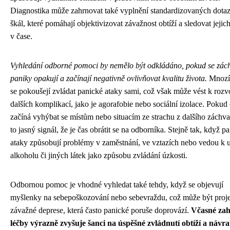
Diagnostika může zahrnovat také vyplnění standardizovaných dotaz
škál, které pomáhají objektivizovat závažnost obtíží a sledovat jejic
v čase.
Vyhledání odborné pomoci by nemělo být odkládáno, pokud se zác
paniky opakují a začínají negativně ovlivňovat kvalitu života.
Mnozí 
se pokoušejí zvládat panické ataky sami, což však může vést k rozv
dalších komplikací, jako je agorafobie nebo sociální izolace. Pokud
začíná vyhýbat se místům nebo situacím ze strachu z dalšího záchvat
to jasný signál, že je čas obrátit se na odborníka. Stejně tak, když p
ataky způsobují problémy v zaměstnání, ve vztazích nebo vedou k 
alkoholu či jiných látek jako způsobu zvládání úzkosti.
Odbornou pomoc je vhodné vyhledat také tehdy, když se objevují
myšlenky na sebepoškozování nebo sebevraždu, což může být pro
závažné deprese, která často panické poruše doprovází.
Včasné zah
léčby výrazně zvyšuje šanci na úspěšné zvládnutí obtíží a návra