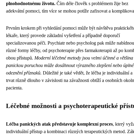
plnohodnotnému životu.
Čím déle člověk s problémem žije bez
adekvátní pomoci, tím více se mohou potíže zafixovat a komplikova
Prvním krokem při vyhledání pomoci může být návštěva praktické
lékaře, který provede základní vyšetření a případně doporučí
specializovanou péči. Psychiatr nebo psycholog pak může nabídnou
různé formy léčby, od psychoterapie přes farmakoterapii až po kom
obou přístupů.
Moderní léčebné metody jsou velmi účinné a většina l
panickou poruchou může dosáhnout výrazného zlepšení nebo úpln
odeznění příznaků.
Důležité je také vědět, že léčba je individuální 
trvat různě dlouho v závislosti na závažnosti obtíží a osobních okol
pacienta.
Léčebné možnosti a psychoterapeutické přís
Léčba panických atak představuje komplexní proces
, který vyž
individuální přístup a kombinaci různých terapeutických metod. Z