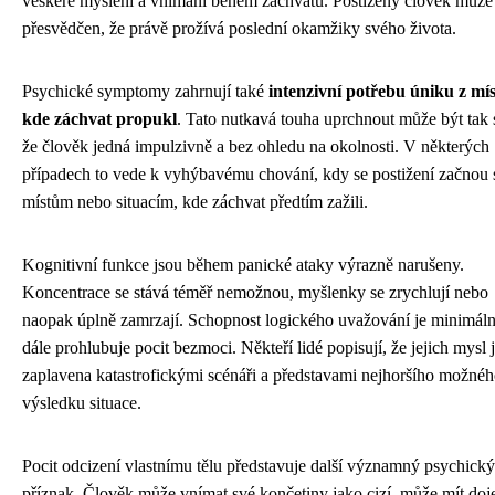
veškeré myšlení a vnímání během záchvatu. Postižený člověk může
přesvědčen, že právě prožívá poslední okamžiky svého života.
Psychické symptomy zahrnují také
intenzivní potřebu úniku z mís
kde záchvat propukl
. Tato nutkavá touha uprchnout může být tak s
že člověk jedná impulzivně a bez ohledu na okolnosti. V některých
případech to vede k vyhýbavému chování, kdy se postižení začnou s
místům nebo situacím, kde záchvat předtím zažili.
Kognitivní funkce jsou během panické ataky výrazně narušeny.
Koncentrace se stává téměř nemožnou, myšlenky se zrychlují nebo
naopak úplně zamrzají. Schopnost logického uvažování je minimáln
dále prohlubuje pocit bezmoci. Někteří lidé popisují, že jejich mysl 
zaplavena katastrofickými scénáři a představami nejhoršího možné
výsledku situace.
Pocit odcizení vlastnímu tělu představuje další významný psychický
příznak. Člověk může vnímat své končetiny jako cizí, může mít doj