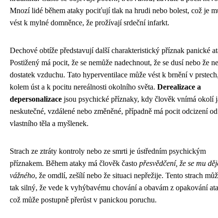
Mnozí lidé během ataky pociťují tlak na hrudi nebo bolest, což je 
vést k mylné domněnce, že prožívají srdeční infarkt.
Dechové obtíže představují další charakteristický příznak panické at
Postižený má pocit, že se nemůže nadechnout, že se dusí nebo že 
dostatek vzduchu. Tato hyperventilace může vést k brnění v prstech
kolem úst a k pocitu nereálnosti okolního světa.
Derealizace a
depersonalizace
jsou psychické příznaky, kdy člověk vnímá okolí 
neskutečné, vzdálené nebo změněné, případně má pocit odcizení od
vlastního těla a myšlenek.
Strach ze ztráty kontroly nebo ze smrti je ústředním psychickým
příznakem. Během ataky má člověk často
přesvědčení, že se mu dě
vážného
, že omdlí, zešílí nebo že situaci nepřežije. Tento strach mů
tak silný, že vede k vyhýbavému chování a obavám z opakování ata
což může postupně přerůst v panickou poruchu.