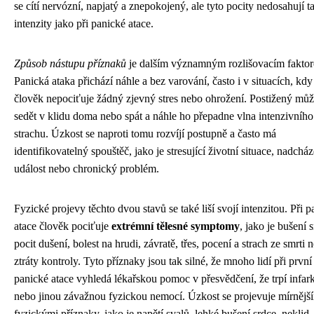
se cítí nervózní, napjatý a znepokojený, ale tyto pocity nedosahují 
intenzity jako při panické atace.
Způsob nástupu příznaků
je dalším významným rozlišovacím fakto
Panická ataka přichází náhle a bez varování, často i v situacích, kdy
člověk nepociťuje žádný zjevný stres nebo ohrožení. Postižený mů
sedět v klidu doma nebo spát a náhle ho přepadne vlna intenzivního
strachu. Úzkost se naproti tomu rozvíjí postupně a často má
identifikovatelný spouštěč, jako je stresující životní situace, nadcház
událost nebo chronický problém.
Fyzické projevy těchto dvou stavů se také liší svojí intenzitou. Při 
atace člověk pociťuje
extrémní tělesné symptomy
, jako je bušení 
pocit dušení, bolest na hrudi, závratě, třes, pocení a strach ze smrti 
ztráty kontroly. Tyto příznaky jsou tak silné, že mnoho lidí při první
panické atace vyhledá lékařskou pomoc v přesvědčení, že trpí infar
nebo jinou závažnou fyzickou nemocí. Úzkost se projevuje mírnějš
fyzickými příznaky, jako je napětí svalů, lehké bušení srdce, neklid,