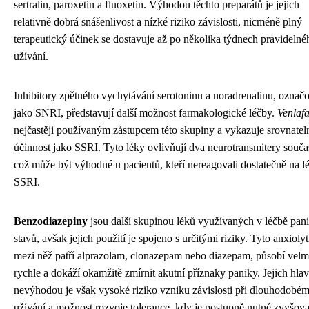
sertralin, paroxetin a fluoxetin. Výhodou těchto preparátů je jejich
relativně dobrá snášenlivost a nízké riziko závislosti, nicméně plný
terapeutický účinek se dostavuje až po několika týdnech pravidelné
užívání.
Inhibitory zpětného vychytávání serotoninu a noradrenalinu, označ
jako SNRI, představují další možnost farmakologické léčby.
Venlaf
nejčastěji používaným zástupcem této skupiny a vykazuje srovnate
účinnost jako SSRI. Tyto léky ovlivňují dva neurotransmitery souča
což může být výhodné u pacientů, kteří nereagovali dostatečně na l
SSRI.
Benzodiazepiny
jsou další skupinou léků využívaných v léčbě pan
stavů, avšak jejich použití je spojeno s určitými riziky. Tyto anxiolyt
mezi něž patří alprazolam, clonazepam nebo diazepam, působí velm
rychle a dokáží okamžitě zmírnit akutní příznaky paniky. Jejich hlav
nevýhodou je však vysoké riziko vzniku závislosti při dlouhodobé
užívání a možnost rozvoje tolerance, kdy je postupně nutné zvyšova