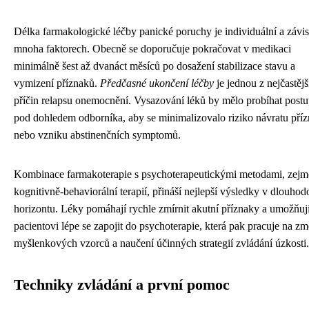
Délka farmakologické léčby panické poruchy je individuální a závis
mnoha faktorech. Obecně se doporučuje pokračovat v medikaci
minimálně šest až dvanáct měsíců po dosažení stabilizace stavu a
vymizení příznaků.
Předčasné ukončení léčby
je jednou z nejčastějš
příčin relapsu onemocnění. Vysazování léků by mělo probíhat post
pod dohledem odborníka, aby se minimalizovalo riziko návratu pří
nebo vzniku abstinenčních symptomů.
Kombinace farmakoterapie s psychoterapeutickými metodami, zej
kognitivně-behaviorální terapií, přináší nejlepší výsledky v dlouho
horizontu. Léky pomáhají rychle zmírnit akutní příznaky a umožňuj
pacientovi lépe se zapojit do psychoterapie, která pak pracuje na z
myšlenkových vzorců a naučení účinných strategií zvládání úzkosti.
Techniky zvládání a první pomoc