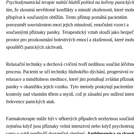
Psychodynamická terapie nabízí hlubší pohled na kořeny panických
tím, že zkoumá nevědomé konflikty a minulé zkušenosti, které moh
přispívat k současným obtížím. Tento přístup pomáhá pacientům
porozumět souvislostem mezi jejich minulostí, emočními vzorci a
současnými příznaky paniky. Terapeutický vztah slouží jako bezpe
prostor pro prozkoumání bolestivých emocí a zkušeností, které moh
spouštěči panických záchvatů.
Relaxační techniky a dechová cvičení tvoří nedílnou součást léčeb
procesu. Pacienti se učí techniky hlubokého dýchání, progresivní s
relaxace a mindfulness meditace, které jim pomáhají zvládat přízna
paniky v okamžiku jejich vzniku. Tyto metody poskytují pacientům 
kontroly nad vlastním tělem a myslí, což je zásadní pro snížení inten
frekvence panických atak.
Farmakoterapie může být v některých případech nezbytnou součástí
zejména když jsou příznaky velmi intenzivní nebo když psychotera
sama o sobě nepřináší dostatečné zlepšení.
Antidepresiva ze skupi