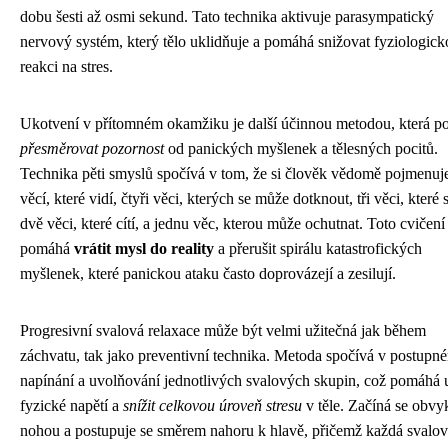
dobu šesti až osmi sekund. Tato technika aktivuje parasympatický
nervový systém, který tělo uklidňuje a pomáhá snižovat fyziologic
reakci na stres.
Ukotvení v přítomném okamžiku je další účinnou metodou, která 
přesměrovat pozornost
od panických myšlenek a tělesných pocitů.
Technika pěti smyslů spočívá v tom, že si člověk vědomě pojmenuje
věcí, které vidí, čtyři věci, kterých se může dotknout, tři věci, které s
dvě věci, které cítí, a jednu věc, kterou může ochutnat. Toto cvičení
pomáhá
vrátit mysl do reality
a přerušit spirálu katastrofických
myšlenek, které panickou ataku často doprovázejí a zesilují.
Progresivní svalová relaxace může být velmi užitečná jak během
záchvatu, tak jako preventivní technika. Metoda spočívá v postupn
napínání a uvolňování jednotlivých svalových skupin, což pomáhá 
fyzické napětí a
snížit celkovou úroveň stresu
v těle. Začíná se obvy
nohou a postupuje se směrem nahoru k hlavě, přičemž každá svalo