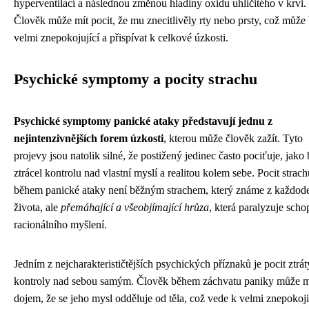
hyperventilací a následnou změnou hladiny oxidu uhličitého v krvi.
Člověk může mít pocit, že mu znecitlivěly rty nebo prsty, což může 
velmi znepokojující a přispívat k celkové úzkosti.
Psychické symptomy a pocity strachu
Psychické symptomy panické ataky představují jednu z
nejintenzivnějších forem úzkosti
, kterou může člověk zažít. Tyto
projevy jsou natolik silné, že postižený jedinec často pociťuje, jako
ztrácel kontrolu nad vlastní myslí a realitou kolem sebe. Pocit strach
během panické ataky není běžným strachem, který známe z každod
života, ale
přemáhající a všeobjímající hrůza
, která paralyzuje scho
racionálního myšlení.
Jedním z nejcharakterističtějších psychických příznaků je pocit ztrát
kontroly nad sebou samým. Člověk během záchvatu paniky může m
dojem, že se jeho mysl odděluje od těla, což vede k velmi znepoko