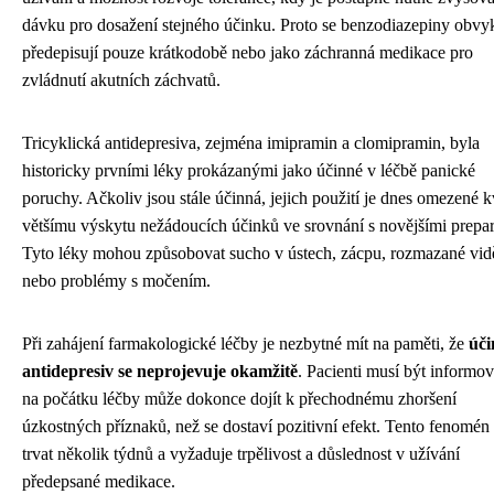
dávku pro dosažení stejného účinku. Proto se benzodiazepiny obvy
předepisují pouze krátkodobě nebo jako záchranná medikace pro
zvládnutí akutních záchvatů.
Tricyklická antidepresiva, zejména imipramin a clomipramin, byla
historicky prvními léky prokázanými jako účinné v léčbě panické
poruchy. Ačkoliv jsou stále účinná, jejich použití je dnes omezené k
většímu výskytu nežádoucích účinků ve srovnání s novějšími prepar
Tyto léky mohou způsobovat sucho v ústech, zácpu, rozmazané vid
nebo problémy s močením.
Při zahájení farmakologické léčby je nezbytné mít na paměti, že
úči
antidepresiv se neprojevuje okamžitě
. Pacienti musí být informov
na počátku léčby může dokonce dojít k přechodnému zhoršení
úzkostných příznaků, než se dostaví pozitivní efekt. Tento fenomé
trvat několik týdnů a vyžaduje trpělivost a důslednost v užívání
předepsané medikace.