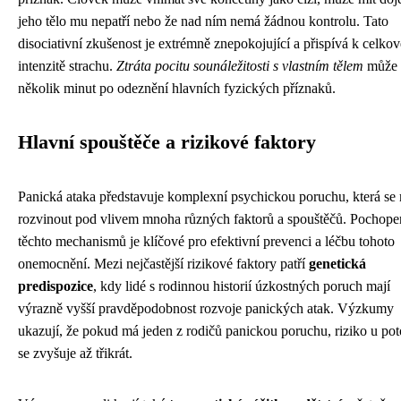
jeho tělo mu nepatří nebo že nad ním nemá žádnou kontrolu. Tato
disociativní zkušenost je extrémně znepokojující a přispívá k celkov
intenzitě strachu.
Ztráta pocitu sounáležitosti s vlastním tělem
může t
několik minut po odeznění hlavních fyzických příznaků.
Hlavní spouštěče a rizikové faktory
Panická ataka představuje komplexní psychickou poruchu, která se
rozvinout pod vlivem mnoha různých faktorů a spouštěčů. Pochope
těchto mechanismů je klíčové pro efektivní prevenci a léčbu tohoto
onemocnění. Mezi nejčastější rizikové faktory patří
genetická
predispozice
, kdy lidé s rodinnou historií úzkostných poruch mají
výrazně vyšší pravděpodobnost rozvoje panických atak. Výzkumy
ukazují, že pokud má jeden z rodičů panickou poruchu, riziko u p
se zvyšuje až třikrát.