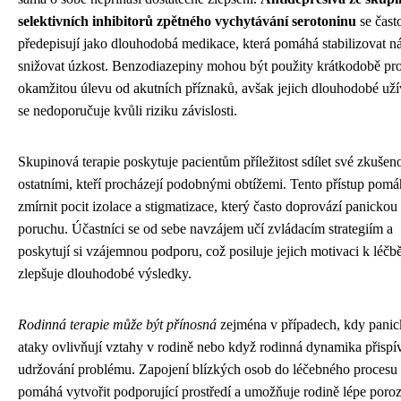
selektivních inhibitorů zpětného vychytávání serotoninu
se čast
předepisují jako dlouhodobá medikace, která pomáhá stabilizovat n
snižovat úzkost. Benzodiazepiny mohou být použity krátkodobě pr
okamžitou úlevu od akutních příznaků, avšak jejich dlouhodobé uží
se nedoporučuje kvůli riziku závislosti.
Skupinová terapie poskytuje pacientům příležitost sdílet své zkušeno
ostatními, kteří procházejí podobnými obtížemi. Tento přístup pom
zmírnit pocit izolace a stigmatizace, který často doprovází panickou
poruchu. Účastníci se od sebe navzájem učí zvládacím strategiím a
poskytují si vzájemnou podporu, což posiluje jejich motivaci k léčb
zlepšuje dlouhodobé výsledky.
Rodinná terapie může být přínosná
zejména v případech, kdy panic
ataky ovlivňují vztahy v rodině nebo když rodinná dynamika přispí
udržování problému. Zapojení blízkých osob do léčebného procesu
pomáhá vytvořit podporující prostředí a umožňuje rodině lépe poro