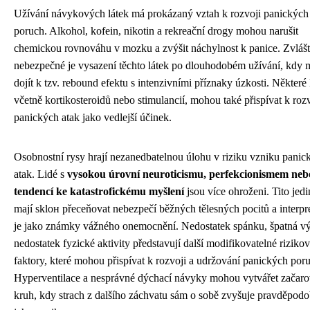
Užívání návykových látek má prokázaný vztah k rozvoji panických
poruch. Alkohol, kofein, nikotin a rekreační drogy mohou narušit
chemickou rovnováhu v mozku a zvýšit náchylnost k panice. Zvláš
nebezpečné je vysazení těchto látek po dlouhodobém užívání, kdy
dojít k tzv. rebound efektu s intenzivními příznaky úzkosti. Některé 
včetně kortikosteroidů nebo stimulancií, mohou také přispívat k roz
panických atak jako vedlejší účinek.
Osobnostní rysy hrají nezanedbatelnou úlohu v riziku vzniku panic
atak. Lidé s
vysokou úrovní neuroticismu, perfekcionismem neb
tendencí ke katastrofickému myšlení
jsou více ohroženi. Tito jedi
mají sklон přeceňovat nebezpečí běžných tělesných pocitů a interpr
je jako známky vážného onemocnění. Nedostatek spánku, špatná vý
nedostatek fyzické aktivity představují další modifikovatelné riziko
faktory, které mohou přispívat k rozvoji a udržování panických por
Hyperventilace a nesprávné dýchací návyky mohou vytvářet začar
kruh, kdy strach z dalšího záchvatu sám o sobě zvyšuje pravděpod