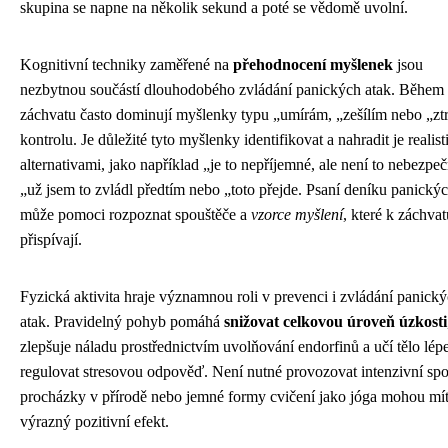
skupina se napne na několik sekund a poté se vědomě uvolní.
Kognitivní techniky zaměřené na
přehodnocení myšlenek
jsou
nezbytnou součástí dlouhodobého zvládání panických atak. Během
záchvatu často dominují myšlenky typu „umírám, „zešílím nebo „zt
kontrolu. Je důležité tyto myšlenky identifikovat a nahradit je realis
alternativami, jako například „je to nepříjemné, ale není to nebezpeč
„už jsem to zvládl předtím nebo „toto přejde. Psaní deníku panickýc
může pomoci rozpoznat spouštěče a
vzorce myšlení
, které k záchva
přispívají.
Fyzická aktivita hraje významnou roli v prevenci i zvládání panick
atak. Pravidelný pohyb pomáhá
snižovat celkovou úroveň úzkosti
zlepšuje náladu prostřednictvím uvolňování endorfinů a učí tělo lép
regulovat stresovou odpověď. Není nutné provozovat intenzivní spor
procházky v přírodě nebo jemné formy cvičení jako jóga mohou mí
výrazný pozitivní efekt.