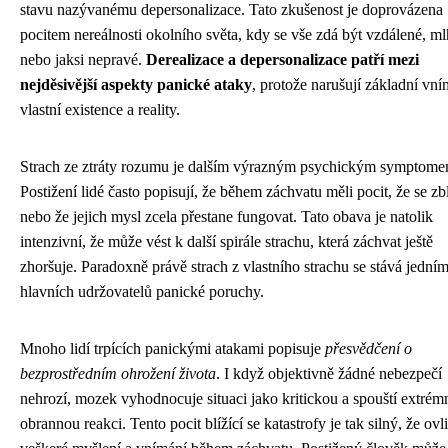
stavu nazývanému depersonalizace. Tato zkušenost je doprovázena
pocitem nereálnosti okolního světa, kdy se vše zdá být vzdálené, m
nebo jaksi nepravé.
Derealizace a depersonalizace patří mezi
nejděsivější aspekty panické ataky
, protože narušují základní vní
vlastní existence a reality.
Strach ze ztráty rozumu je dalším výrazným psychickým symptome
Postižení lidé často popisují, že během záchvatu měli pocit, že se zb
nebo že jejich mysl zcela přestane fungovat. Tato obava je natolik
intenzivní, že může vést k další spirále strachu, která záchvat ještě
zhoršuje. Paradoxně právě strach z vlastního strachu se stává jedním
hlavních udržovatelů panické poruchy.
Mnoho lidí trpících panickými atakami popisuje
přesvědčení o
bezprostředním ohrožení života
. I když objektivně žádné nebezpečí
nehrozí, mozek vyhodnocuje situaci jako kritickou a spouští extrém
obrannou reakci. Tento pocit blížící se katastrofy je tak silný, že ovl