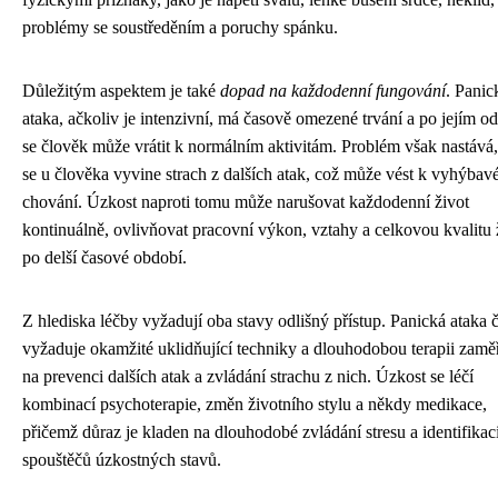
problémy se soustředěním a poruchy spánku.
Důležitým aspektem je také
dopad na každodenní fungování
. Panic
ataka, ačkoliv je intenzivní, má časově omezené trvání a po jejím o
se člověk může vrátit k normálním aktivitám. Problém však nastává
se u člověka vyvine strach z dalších atak, což může vést k vyhýba
chování. Úzkost naproti tomu může narušovat každodenní život
kontinuálně, ovlivňovat pracovní výkon, vztahy a celkovou kvalitu 
po delší časové období.
Z hlediska léčby vyžadují oba stavy odlišný přístup. Panická ataka 
vyžaduje okamžité uklidňující techniky a dlouhodobou terapii zam
na prevenci dalších atak a zvládání strachu z nich. Úzkost se léčí
kombinací psychoterapie, změn životního stylu a někdy medikace,
přičemž důraz je kladen na dlouhodobé zvládání stresu a identifikac
spouštěčů úzkostných stavů.