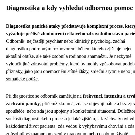
Diagnostika a kdy vyhledat odbornou pomoc
Diagnostika panické ataky představuje komplexní proces, kter
vyžaduje pečlivé zhodnocení celkového zdravotního stavu pacie
Odborník, nejčastěji psychiatr nebo klinický psycholog, začíná
diagnostiku podrobným rozhovorem, během kterého zjišťuje nejen
aktuální obtíže, ale také osobní a rodinnou anamnézu. Je nezbytné
vyloučit jiné zdravotní problémy, které by mohly způsobovat podo
příznaky, jako jsou onemocnění štítné žlázy, srdeční arytmie nebo ji
somatické potíže.
Při diagnostice se odborník zaměřuje na
frekvenci, intenzitu a trv
záchvatů paniky
, přičemž zkoumá, zda se objevují náhle a bez zj
spouštěče, nebo zda jsou spojeny s konkrétními situacemi. Důležito
součástí diagnostického procesu je také zjištění, jak záchvaty ovlivň
každodenní život pacienta, zda vedou k vyhýbavému chování a zda
způsobují významné omezení v pracovním nebo osobním životě.