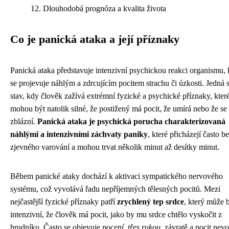
Dlouhodobá prognóza a kvalita života
Co je panická ataka a její příznaky
Panická ataka představuje intenzivní psychickou reakci organismu, 
se projevuje náhlým a zdrcujícím pocitem strachu či úzkosti. Jedná 
stav, kdy člověk zažívá extrémní fyzické a psychické příznaky, kter
mohou být natolik silné, že postižený má pocit, že umírá nebo že se
zblázní.
Panická ataka je psychická porucha charakterizovaná
náhlými a intenzivními záchvaty paniky
, které přicházejí často b
zjevného varování a mohou trvat několik minut až desítky minut.
Během panické ataky dochází k aktivaci sympatického nervového
systému, což vyvolává řadu nepříjemných tělesných pocitů. Mezi
nejčastější fyzické příznaky patří
zrychlený tep srdce
, který může b
intenzivní, že člověk má pocit, jako by mu srdce chtělo vyskočit z
hrudníku. Často se objevuje
pocení, třes rukou
, závratě a pocit nevo