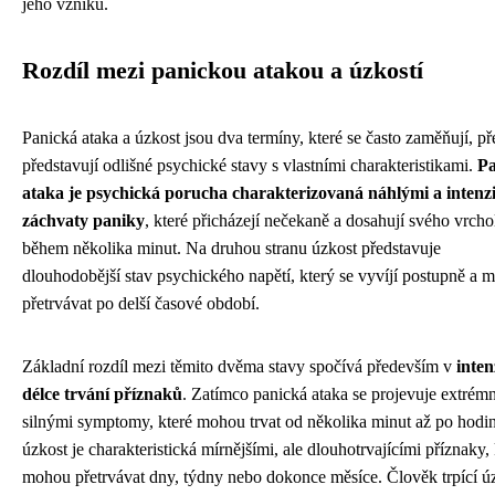
jeho vzniku.
Rozdíl mezi panickou atakou a úzkostí
Panická ataka a úzkost jsou dva termíny, které se často zaměňují, př
představují odlišné psychické stavy s vlastními charakteristikami.
Pa
ataka je psychická porucha charakterizovaná náhlými a intenz
záchvaty paniky
, které přicházejí nečekaně a dosahují svého vrcho
během několika minut. Na druhou stranu úzkost představuje
dlouhodobější stav psychického napětí, který se vyvíjí postupně a 
přetrvávat po delší časové období.
Základní rozdíl mezi těmito dvěma stavy spočívá především v
inten
délce trvání příznaků
. Zatímco panická ataka se projevuje extrém
silnými symptomy, které mohou trvat od několika minut až po hodi
úzkost je charakteristická mírnějšími, ale dlouhotrvajícími příznaky, 
mohou přetrvávat dny, týdny nebo dokonce měsíce. Člověk trpící ú