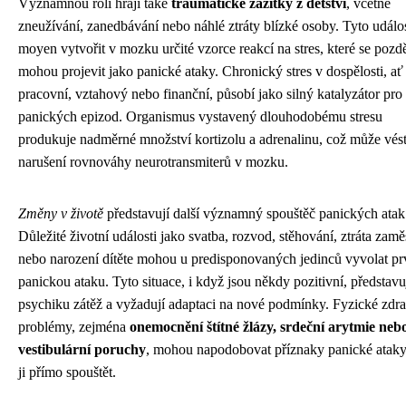
Významnou roli hrají také
traumatické zážitky z dětství
, včetně
zneužívání, zanedbávání nebo náhlé ztráty blízké osoby. Tyto událos
moyen vytvořit v mozku určité vzorce reakcí na stres, které se pozdě
mohou projevit jako panické ataky. Chronický stres v dospělosti, ať
pracovní, vztahový nebo finanční, působí jako silný katalyzátor pro
panických epizod. Organismus vystavený dlouhodobému stresu
produkuje nadměrné množství kortizolu a adrenalinu, což může vést
narušení rovnováhy neurotransmiterů v mozku.
Změny v životě
představují další významný spouštěč panických atak
Důležité životní události jako svatba, rozvod, stěhování, ztráta zamě
nebo narození dítěte mohou u predisponovaných jedinců vyvolat pr
panickou ataku. Tyto situace, i když jsou někdy pozitivní, představu
psychiku zátěž a vyžadují adaptaci na nové podmínky. Fyzické zdra
problémy, zejména
onemocnění štítné žlázy, srdeční arytmie neb
vestibulární poruchy
, mohou napodobovat příznaky panické atak
ji přímo spouštět.