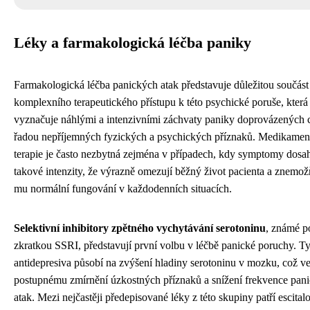
Léky a farmakologická léčba paniky
Farmakologická léčba panických atak představuje důležitou součást
komplexního terapeutického přístupu k této psychické poruše, která
vyznačuje náhlými a intenzivními záchvaty paniky doprovázených 
řadou nepříjemných fyzických a psychických příznaků. Medikamen
terapie je často nezbytná zejména v případech, kdy symptomy dosah
takové intenzity, že výrazně omezují běžný život pacienta a znemož
mu normální fungování v každodenních situacích.
Selektivní inhibitory zpětného vychytávání serotoninu
, známé p
zkratkou SSRI, představují první volbu v léčbě panické poruchy. T
antidepresiva působí na zvýšení hladiny serotoninu v mozku, což v
postupnému zmírnění úzkostných příznaků a snížení frekvence pan
atak. Mezi nejčastěji předepisované léky z této skupiny patří escital