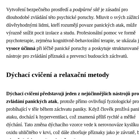
Vytvoření bezpečného prostředí a
podpůrné sítě
je zásadní pro
dlouhodobé zvládání této psychické poruchy. Mluvit o svých zážitcí
důvěryhodnými lidmi, kteří rozumějí povaze panických atak, může
výrazně snížit pocit izolace a studu. Profesionální pomoc ve formě
psychoterapie, zejména kognitivně-behaviorální terapie, se ukázala 
vysoce účinná
při léčbě panické poruchy a poskytuje strukturované
nástroje pro zvládání příznaků a prevenci budoucích záchvatů.
Dýchací cvičení a relaxační metody
Dýchací cvičení představují jeden z nejúčinnějších nástrojů pro
zvládání panických atak
, protože přímo ovlivňují fyziologické pr
probíhající v těle během záchvatu paniky. Když člověk prožívá pan
ataku, dochází k hyperventilaci, což znamená příliš rychlé a mělké
dýchání. Tato změna dýchacího vzorce vede k nerovnováze kyslíku
oxidu uhličitého v krvi, což dále zhoršuje příznaky jako je závratě, 