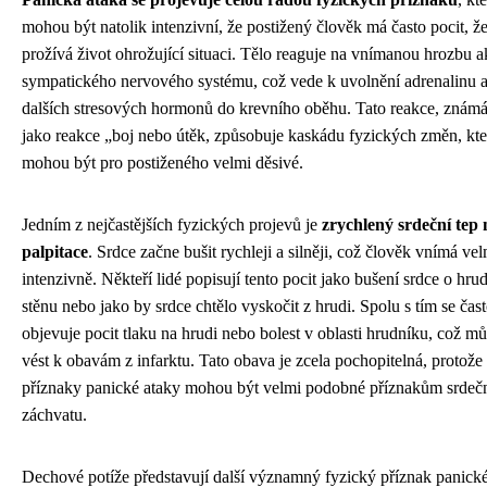
mohou být natolik intenzivní, že postižený člověk má často pocit, ž
prožívá život ohrožující situaci. Tělo reaguje na vnímanou hrozbu a
sympatického nervového systému, což vede k uvolnění adrenalinu 
dalších stresových hormonů do krevního oběhu. Tato reakce, známá
jako reakce „boj nebo útěk, způsobuje kaskádu fyzických změn, kte
mohou být pro postiženého velmi děsivé.
Jedním z nejčastějších fyzických projevů je
zrychlený srdeční tep 
palpitace
. Srdce začne bušit rychleji a silněji, což člověk vnímá vel
intenzivně. Někteří lidé popisují tento pocit jako bušení srdce o hru
stěnu nebo jako by srdce chtělo vyskočit z hrudi. Spolu s tím se čas
objevuje pocit tlaku na hrudi nebo bolest v oblasti hrudníku, což m
vést k obavám z infarktu. Tato obava je zcela pochopitelná, protože
příznaky panické ataky mohou být velmi podobné příznakům srdeč
záchvatu.
Dechové potíže představují další významný fyzický příznak panick