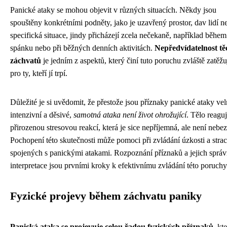
Panické ataky se mohou objevit v různých situacích. Někdy jsou
spouštěny konkrétními podněty, jako je uzavřený prostor, dav lidí n
specifická situace, jindy přicházejí zcela nečekaně, například během
spánku nebo při běžných denních aktivitách.
Nepředvídatelnost tě
záchvatů
je jedním z aspektů, který činí tuto poruchu zvláště zatěžu
pro ty, kteří jí trpí.
Důležité je si uvědomit, že přestože jsou příznaky panické ataky ve
intenzivní a děsivé,
samotná ataka není život ohrožující
. Tělo reagu
přirozenou stresovou reakcí, která je sice nepříjemná, ale není nebe
Pochopení této skutečnosti může pomoci při zvládání úzkosti a stra
spojených s panickými atakami. Rozpoznání příznaků a jejich sprá
interpretace jsou prvními kroky k efektivnímu zvládání této poruchy
Fyzické projevy během záchvatu paniky
Panická ataka se projevuje celou řadou fyzických příznaků
, kt