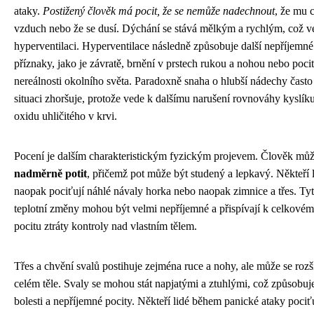
ataky.
Postižený člověk má pocit, že se nemůže nadechnout
, že mu 
vzduch nebo že se dusí. Dýchání se stává mělkým a rychlým, což v
hyperventilaci. Hyperventilace následně způsobuje další nepříjemné
příznaky, jako je závratě, brnění v prstech rukou a nohou nebo pocit
nereálnosti okolního světa. Paradoxně snaha o hlubší nádechy často
situaci zhoršuje, protože vede k dalšímu narušení rovnováhy kyslík
oxidu uhličitého v krvi.
Pocení je dalším charakteristickým fyzickým projevem. Člověk můž
nadměrně potit
, přičemž pot může být studený a lepkavý. Někteří 
naopak pociťují náhlé návaly horka nebo naopak zimnice a třes. Ty
teplotní změny mohou být velmi nepříjemné a přispívají k celkové
pocitu ztráty kontroly nad vlastním tělem.
Třes a chvění svalů postihuje zejména ruce a nohy, ale může se rozší
celém těle. Svaly se mohou stát napjatými a ztuhlými, což způsobuj
bolesti a nepříjemné pocity. Někteří lidé během panické ataky pociť