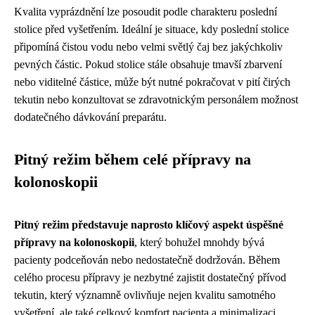
Kvalita vyprázdnění lze posoudit podle charakteru poslední
stolice před vyšetřením. Ideální je situace, kdy poslední stolice
připomíná čistou vodu nebo velmi světlý čaj bez jakýchkoliv
pevných částic. Pokud stolice stále obsahuje tmavší zbarvení
nebo viditelné částice, může být nutné pokračovat v pití čirých
tekutin nebo konzultovat se zdravotnickým personálem možnost
dodatečného dávkování preparátu.
Pitný režim během celé přípravy na
kolonoskopii
Pitný režim představuje naprosto klíčový aspekt úspěšné
přípravy na kolonoskopii
, který bohužel mnohdy bývá
pacienty podceňován nebo nedostatečně dodržován. Během
celého procesu přípravy je nezbytné zajistit dostatečný přívod
tekutin, který významně ovlivňuje nejen kvalitu samotného
vyšetření, ale také celkový komfort pacienta a minimalizaci