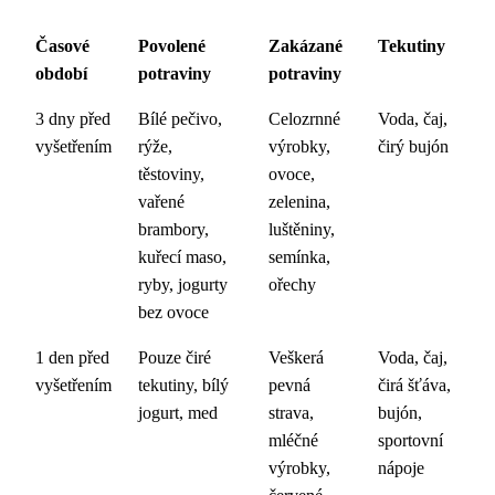
Časové
Povolené
Zakázané
Tekutiny
období
potraviny
potraviny
3 dny před
Bílé pečivo,
Celozrnné
Voda, čaj,
vyšetřením
rýže,
výrobky,
čirý bujón
těstoviny,
ovoce,
vařené
zelenina,
brambory,
luštěniny,
kuřecí maso,
semínka,
ryby, jogurty
ořechy
bez ovoce
1 den před
Pouze čiré
Veškerá
Voda, čaj,
vyšetřením
tekutiny, bílý
pevná
čirá šťáva,
jogurt, med
strava,
bujón,
mléčné
sportovní
výrobky,
nápoje