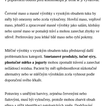
Červené maso a masné výrobky s vysokým obsahem tuku by
měly být omezeny nebo zcela vyloučeny. Hovězí maso, vepřové
maso, jehněčí a zpracované masné výrobky jako salám, klobásy
nebo uzené maso se pomaleji tráví a mohou zanechat zbytky ve
střevě. Preferovány jsou lehké bílé maso nebo rybí pokrmy.
Mléčné výrobky s vysokým obsahem tuku představují další
problematickou kategorii.
Smetanové produkty, tučné sýry,
plnotučné mléko a jogurty
mohou zpomalit trávení a zanechat
nežádoucí rezidua. Pacient by měl upřednostňovat nízkotučné
alternativy nebo se mléčným výrobkům zcela vyhnout podle
doporučení svého lékaře.
Potraviny s umělými barvivy, zejména červenými nebo
fialovými, musí být vyloučeny, protože mohou zbarvit obsah
střeva a ztížit identifikaci patologických změn. Dodržování