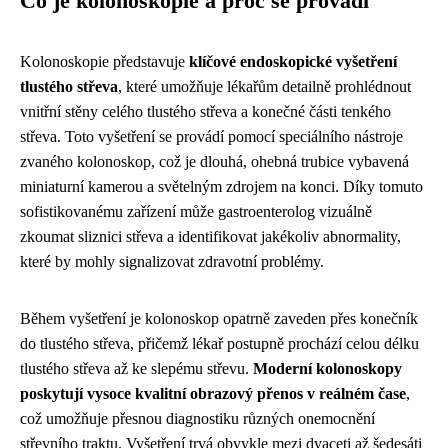
Co je kolonoskopie a proč se provádí
Kolonoskopie představuje
klíčové endoskopické vyšetření
tlustého střeva
, které umožňuje lékařům detailně prohlédnout
vnitřní stěny celého tlustého střeva a konečné části tenkého
střeva. Toto vyšetření se provádí pomocí speciálního nástroje
zvaného kolonoskop, což je dlouhá, ohebná trubice vybavená
miniaturní kamerou a světelným zdrojem na konci. Díky tomuto
sofistikovanému zařízení může gastroenterolog vizuálně
zkoumat sliznici střeva a identifikovat jakékoliv abnormality,
které by mohly signalizovat zdravotní problémy.
Během vyšetření je kolonoskop opatrně zaveden přes konečník
do tlustého střeva, přičemž lékař postupně prochází celou délku
tlustého střeva až ke slepému střevu.
Moderní kolonoskopy
poskytují vysoce kvalitní obrazový přenos v reálném čase
,
což umožňuje přesnou diagnostiku různých onemocnění
střevního traktu. Vyšetření trvá obvykle mezi dvaceti až šedesáti