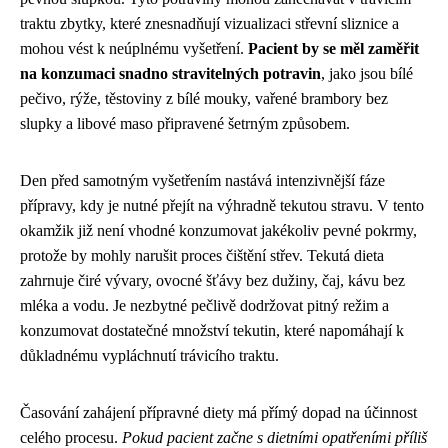
traktu zbytky, které znesnadňují vizualizaci střevní sliznice a
mohou vést k neúplnému vyšetření.
Pacient by se měl zaměřit
na konzumaci snadno stravitelných potravin
, jako jsou bílé
pečivo, rýže, těstoviny z bílé mouky, vařené brambory bez
slupky a libové maso připravené šetrným způsobem.
Den před samotným vyšetřením nastává intenzivnější fáze
přípravy, kdy je nutné přejít na výhradně tekutou stravu. V tento
okamžik již není vhodné konzumovat jakékoliv pevné pokrmy,
protože by mohly narušit proces čištění střev. Tekutá dieta
zahrnuje čiré vývary, ovocné šťávy bez dužiny, čaj, kávu bez
mléka a vodu. Je nezbytné pečlivě dodržovat pitný režim a
konzumovat dostatečné množství tekutin, které napomáhají k
důkladnému vypláchnutí trávicího traktu.
Časování zahájení přípravné diety má přímý dopad na účinnost
celého procesu.
Pokud pacient začne s dietními opatřeními příliš