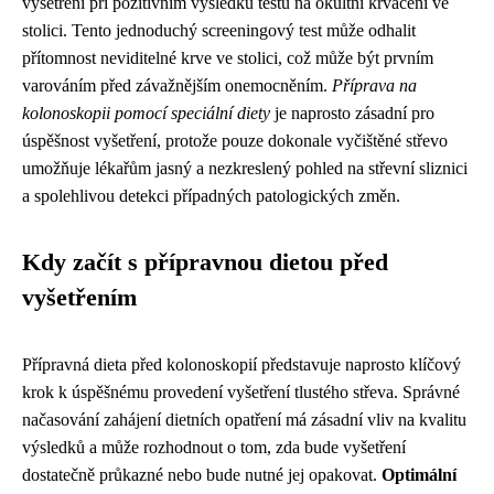
vyšetření při pozitivním výsledku testu na okultní krvácení ve
stolici. Tento jednoduchý screeningový test může odhalit
přítomnost neviditelné krve ve stolici, což může být prvním
varováním před závažnějším onemocněním.
Příprava na
kolonoskopii pomocí speciální diety
je naprosto zásadní pro
úspěšnost vyšetření, protože pouze dokonale vyčištěné střevo
umožňuje lékařům jasný a nezkreslený pohled na střevní sliznici
a spolehlivou detekci případných patologických změn.
Kdy začít s přípravnou dietou před
vyšetřením
Přípravná dieta před kolonoskopií představuje naprosto klíčový
krok k úspěšnému provedení vyšetření tlustého střeva. Správné
načasování zahájení dietních opatření má zásadní vliv na kvalitu
výsledků a může rozhodnout o tom, zda bude vyšetření
dostatečně průkazné nebo bude nutné jej opakovat.
Optimální