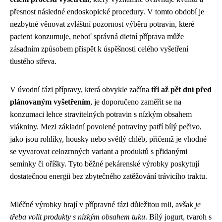
přesnost následné endoskopické procedury. V tomto období je
nezbytné věnovat zvláštní pozornost výběru potravin, které
pacient konzumuje, neboť správná dietní příprava může
zásadním způsobem přispět k úspěšnosti celého vyšetření
tlustého střeva.
V úvodní fázi přípravy, která obvykle začína
tři až pět dní před
plánovaným vyšetřením
, je doporučeno zaměřit se na
konzumaci lehce stravitelných potravin s nízkým obsahem
vlákniny. Mezi základní povolené potraviny patří bílý pečivo,
jako jsou rohlíky, housky nebo světlý chléb, přičemž je vhodné
se vyvarovat celozrnných variant a produktů s přidanými
semínky či oříšky. Tyto běžné pekárenské výrobky poskytují
dostatečnou energii bez zbytečného zatěžování trávicího traktu.
Mléčné výrobky hrají v přípravné fázi důležitou roli, avšak
je
třeba volit produkty s nízkým obsahem tuku
. Bílý jogurt, tvaroh s