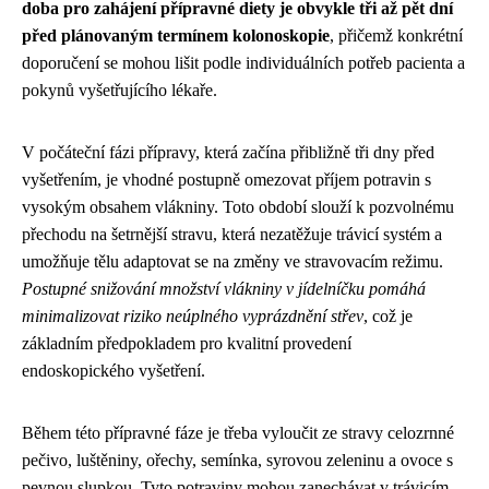
doba pro zahájení přípravné diety je obvykle tři až pět dní
před plánovaným termínem kolonoskopie
, přičemž konkrétní
doporučení se mohou lišit podle individuálních potřeb pacienta a
pokynů vyšetřujícího lékaře.
V počáteční fázi přípravy, která začína přibližně tři dny před
vyšetřením, je vhodné postupně omezovat příjem potravin s
vysokým obsahem vlákniny. Toto období slouží k pozvolnému
přechodu na šetrnější stravu, která nezatěžuje trávicí systém a
umožňuje tělu adaptovat se na změny ve stravovacím režimu.
Postupné snižování množství vlákniny v jídelníčku pomáhá
minimalizovat riziko neúplného vyprázdnění střev
, což je
základním předpokladem pro kvalitní provedení
endoskopického vyšetření.
Během této přípravné fáze je třeba vyloučit ze stravy celozrnné
pečivo, luštěniny, ořechy, semínka, syrovou zeleninu a ovoce s
pevnou slupkou. Tyto potraviny mohou zanechávat v trávicím