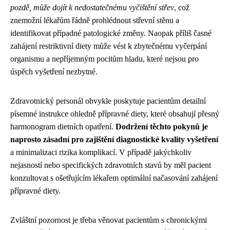
pozdě, může dojít k nedostatečnému vyčištění střev
, což
znemožní lékařům řádně prohlédnout střevní stěnu a
identifikovat případné patologické změny. Naopak příliš časné
zahájení restriktivní diety může vést k zbytečnému vyčerpání
organismu a nepříjemným pocitům hladu, které nejsou pro
úspěch vyšetření nezbytné.
Zdravotnický personál obvykle poskytuje pacientům detailní
písemné instrukce ohledně přípravné diety, které obsahují přesný
harmonogram dietních opatření.
Dodržení těchto pokynů je
naprosto zásadní pro zajištění diagnostické kvality vyšetření
a minimalizaci rizika komplikací. V případě jakýchkoliv
nejasností nebo specifických zdravotních stavů by měl pacient
konzultovat s ošetřujícím lékařem optimální načasování zahájení
přípravné diety.
Zvláštní pozornost je třeba věnovat pacientům s chronickými