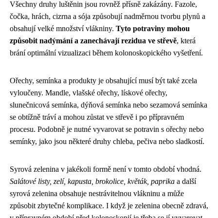
Všechny druhy luštěnin jsou rovněž přísně zakázány. Fazole,
čočka, hrách, cizrna a sója způsobují nadměrnou tvorbu plynů a
obsahují velké množství vlákniny.
Tyto potraviny mohou
způsobit nadýmání a zanechávají rezidua ve střevě
, která
brání optimální vizualizaci během kolonoskopického vyšetření.
Ořechy, semínka a produkty je obsahující musí být také zcela
vyloučeny. Mandle, vlašské ořechy, lískové ořechy,
slunečnicová semínka, dýňová semínka nebo sezamová semínka
se obtížně tráví a mohou zůstat ve střevě i po přípravném
procesu. Podobně je nutné vyvarovat se potravin s ořechy nebo
semínky, jako jsou některé druhy chleba, pečiva nebo sladkostí.
Syrová zelenina v jakékoli formě není v tomto období vhodná.
Salátové listy, zelí, kapusta, brokolice, květák, paprika
a další
syrová zelenina obsahuje nestrávitelnou vlákninu a může
způsobit zbytečné komplikace. I když je zelenina obecně zdravá,
v přípravném období před kolonoskopií je třeba se jí vyvarovat.