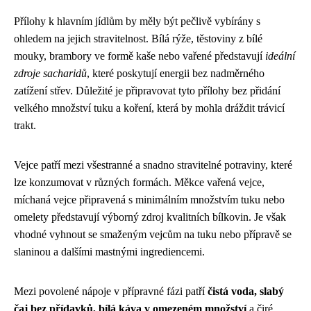
Přílohy k hlavním jídlům by měly být pečlivě vybírány s
ohledem na jejich stravitelnost. Bílá rýže, těstoviny z bílé
mouky, brambory ve formě kaše nebo vařené představují
ideální
zdroje sacharidů
, které poskytují energii bez nadměrného
zatížení střev. Důležité je připravovat tyto přílohy bez přidání
velkého množství tuku a koření, která by mohla dráždit trávicí
trakt.
Vejce patří mezi všestranné a snadno stravitelné potraviny, které
lze konzumovat v různých formách. Měkce vařená vejce,
míchaná vejce připravená s minimálním množstvím tuku nebo
omelety představují výborný zdroj kvalitních bílkovin. Je však
vhodné vyhnout se smaženým vejcům na tuku nebo přípravě se
slaninou a dalšími mastnými ingrediencemi.
Mezi povolené nápoje v přípravné fázi patří
čistá voda, slabý
čaj bez přídavků, bílá káva v omezeném množství
a čiré