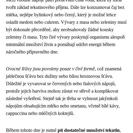
tvořit základ tekutinového příjmu. Dále lze konzumovat čaj bez
mléka, nejlépe bylinkový nebo černý, který je možné lehce
osladit medem nebo cukrem. Vývary z masa nebo zeleniny musí
být dokonale přeceděné, aby neobsahovaly žádné kousky
zeleniny či masa. Tyto čiré vývary poskytují organismu alespoň
minimální množství živin a pomáhají udržet energii během
náročného přípravného dne.
Ovocné šťávy jsou povoleny pouze v čiré formě
, což znamená
jablečnou šťávu bez dužiny nebo bílou hroznovou šťávu.
Důležité je vyvarovat se červených nebo fialových nápojů,
protože jejich barviva mohou zůstat ve střevě a komplikovat
následné vyšetření. Stejně tak je třeba se vyhnout jakýmkoli
nápojům obsahujícím mléko nebo smetanu, včetně bílé kávy,
cappuccina nebo mléčných koktejlů.
Během tohoto dne je nutné
pít dostatečné množství tekutin
,