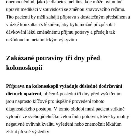
onemocněními, jako je diabetes mellitus, kde může být nutné
upravit medikaci v souvislosti se změnou stravovacího režimu.
Tito pacienti by měli zahájit přípravu s dostatečným předstihem a
v úzké konzultaci s lékařem, aby bylo možné přizpůsobit
dávkování léků změněnému příjmu potravy a předejít tak
nežádoucím metabolickým výkyvům.
Zakázané potraviny tři dny před
kolonoskopií
Příprava na kolonoskopii vyžaduje důsledné dodržování
dietních opatreni
, přičemž poslední tři dny před vyšetřením
jsou naprosto klíčové pro úspěšné provedení tohoto
diagnostického postupu. V tomto období musí pacient striktně
vyloučit ze svého jídelníčku celou řadu potravin, které by mohly
negativně ovlivnit kvalitu vyšetření nebo znemožnit lékařům
získat přesné výsledky.