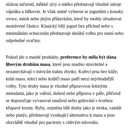
nízkou tučností, měkké sýry a mléko představují vhodné zdroje
vápníku a bílkovin. Je však nutné vyhnout se jogurtům s kousky
ovoce, müsli nebo jiným přídavkům, které by mohly obsahovat
nestrávené částice. Klasický bílý jogurt bez příchutí nebo s
minimálním ochucením představuje ideální volbu pro ranní nebo
odpoledné svačiny.
Pokud jde o masité produkty,
preference by měla být dána
libovým druhům masa
, které jsou snadno stravitelné a
nezanechávají v trávicím traktu zbytky. Kuřecí prsa bez kůže,
krůtí maso, telecí nebo králičí maso patří mezi nejvhodnější
volby. Tyto druhy masa je vhodné připravovat šetrnými
metodami, jako je vaření, dušení nebo příprava v páře, přičemž
se doporučuje vyvarovat smažení nebo grilování s tvorbou
křupavé krusty. Ryby, zejména bílé druhy jako je treska, candát
nebo platýs, představují vynikající alternativu k masu a jsou
obzvláště vhodné pro pacienty s citlivým trávením.