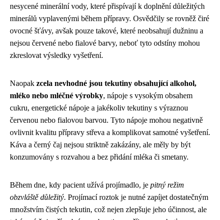
nesycené minerální vody, které přispívají k doplnění důležitých
minerálů vyplavenými během přípravy. Osvědčily se rovněž čiré
ovocné šťávy, avšak pouze takové, které neobsahují dužninu a
nejsou červené nebo fialové barvy, neboť tyto odstíny mohou
zkreslovat výsledky vyšetření.
Naopak
zcela nevhodné jsou tekutiny obsahující alkohol,
mléko nebo mléčné výrobky
, nápoje s vysokým obsahem
cukru, energetické nápoje a jakékoliv tekutiny s výraznou
červenou nebo fialovou barvou. Tyto nápoje mohou negativně
ovlivnit kvalitu přípravy střeva a komplikovat samotné vyšetření.
Káva a černý čaj nejsou striktně zakázány, ale měly by být
konzumovány s rozvahou a bez přidání mléka či smetany.
Během dne, kdy pacient užívá projímadlo, je
pitný režim
obzvláště důležitý
. Projímací roztok je nutné zapíjet dostatečným
množstvím čistých tekutin, což nejen zlepšuje jeho účinnost, ale