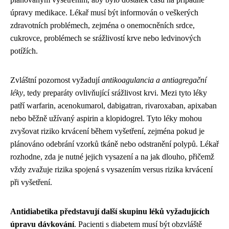
úpravy medikace. Lékař musí být informován o veškerých
zdravotních problémech, zejména o onemocněních srdce,
cukrovce, problémech se srážlivostí krve nebo ledvinových
potížích.
Zvláštní pozornost vyžadují
antikoagulancia a antiagregační
léky
, tedy preparáty ovlivňující srážlivost krvi. Mezi tyto léky
patří warfarin, acenokumarol, dabigatran, rivaroxaban, apixaban
nebo běžně užívaný aspirin a klopidogrel. Tyto léky mohou
zvyšovat riziko krvácení během vyšetření, zejména pokud je
plánováno odebrání vzorků tkáně nebo odstranění polypů. Lékař
rozhodne, zda je nutné jejich vysazení a na jak dlouho, přičemž
vždy zvažuje rizika spojená s vysazením versus rizika krvácení
při vyšetření.
Antidiabetika představují další skupinu léků vyžadujících
úpravu dávkování
. Pacienti s diabetem musí být obzvláště