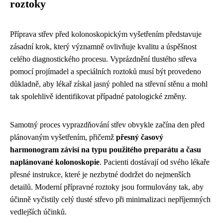
roztoky
Příprava střev před kolonoskopickým vyšetřením představuje
zásadní krok, který významně ovlivňuje kvalitu a úspěšnost
celého diagnostického procesu. Vyprázdnění tlustého střeva
pomocí projímadel a speciálních roztoků musí být provedeno
důkladně, aby lékař získal jasný pohled na střevní stěnu a mohl
tak spolehlivě identifikovat případné patologické změny.
Samotný proces vyprazdňování střev obvykle začína den před
plánovaným vyšetřením, přičemž
přesný časový
harmonogram závisí na typu použitého preparátu a času
naplánované kolonoskopie
. Pacienti dostávají od svého lékaře
přesné instrukce, které je nezbytné dodržet do nejmenších
detailů. Moderní přípravné roztoky jsou formulovány tak, aby
účinně vyčistily celý tlusté střevo při minimalizaci nepříjemných
vedlejších účinků.