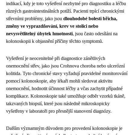
indikací, kdy je toto vyšetření nezbytné pro diagnostiku a léčbu
různých gastrointestinálních potíží. Pacienti trpící chronickými
střevními problémy, jako jsou
dlouhodobé bolesti břicha,
změny ve vyprazdňování, krev ve stolici nebo
nevysvětlitelný úbytek hmotnosti
, jsou často odesíláni na
kolonoskopii k objasnění příčiny těchto symptomů.
Vyšetření je neocenitelné při diagnostice zánětlivých
onemocnění střev, jako jsou Crohnova choroba nebo ulcerózní
kolitida. Tyto chronické stavy vyžadují pravidelné monitorování
pomocí kolonoskopie, aby lékaři mohli sledovat aktivitu
onemocnění, hodnotit účinnost léčby a včas zachytit případné
komplikace. Kolonoskopie také umožňuje odběr vzorků tkáně,
takzvaných biopsií, které jsou následně mikroskopicky
vyšetřeny v laboratoři pro přesnější stanovení diagnózy.
Dalším významným důvodem pro provedení kolonoskopie je