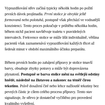
Vyprazdňování střev začíná typicky několik hodin po požití
prvních dávek projímadla.
První stolice je obvykle ještě
formovaná nebo polotuhá
, postupně však přechází ve vodnatější
konzistenci. Tento proces pokračuje v průběhu několika hodin,
během nichž pacient navštěvuje toaletu v pravidelných
intervalech. Frekvence stolice se může lišit individuálně, většina
pacientů však zaznamenává vyprazdňování každých třicet až
šedesát minut v období maximálního účinku preparátu.
Během prvních hodin po zahájení přípravy je stolice tmavší
barvy, obsahuje zbytky potravy a může být doprovázena
plynatostí.
Postupně se barva stolice mění na světlejší odstíny
hnědé, následně na žlutavou a nakonec na téměř čirou
tekutinu
. Právě dosažení čiré nebo lehce nažloutlé tekutiny bez
pevných částic je cílem celého procesu přípravy. Tento stav
signalizuje, že střevo je dostatečně vyčištěno pro provedení
kvalitního vyšetření.