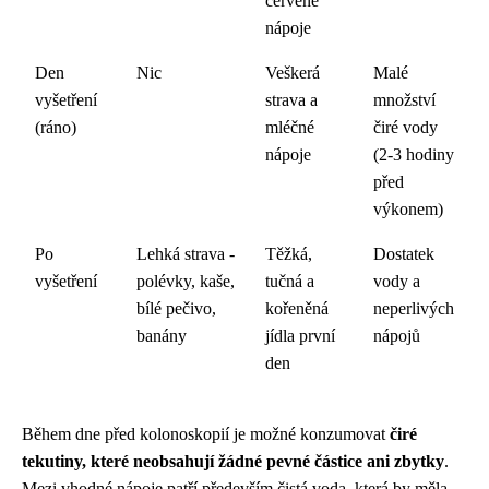
červené
nápoje
Den
Nic
Veškerá
Malé
vyšetření
strava a
množství
(ráno)
mléčné
čiré vody
nápoje
(2-3 hodiny
před
výkonem)
Po
Lehká strava -
Těžká,
Dostatek
vyšetření
polévky, kaše,
tučná a
vody a
bílé pečivo,
kořeněná
neperlivých
banány
jídla první
nápojů
den
Během dne před kolonoskopií je možné konzumovat
čiré
tekutiny, které neobsahují žádné pevné částice ani zbytky
.
Mezi vhodné nápoje patří především čistá voda, která by měla