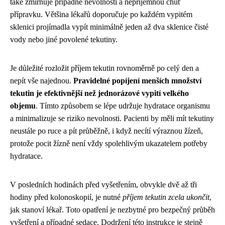
také zmírňuje případné nevolnosti a nepříjemnou chuť
přípravku. Většina lékařů doporučuje po každém vypitém
sklenici projímadla vypít minimálně jeden až dva sklenice čisté
vody nebo jiné povolené tekutiny.
Je důležité rozložit příjem tekutin rovnoměrně po celý den a
nepít vše najednou.
Pravidelné popíjení menších množství
tekutin je efektivnější než jednorázové vypití velkého
objemu
. Tímto způsobem se lépe udržuje hydratace organismu
a minimalizuje se riziko nevolnosti. Pacienti by měli mít tekutiny
neustále po ruce a pít průběžně, i když necítí výraznou žízeň,
protože pocit žízně není vždy spolehlivým ukazatelem potřeby
hydratace.
V posledních hodinách před vyšetřením, obvykle dvě až tři
hodiny před kolonoskopií, je nutné
příjem tekutin zcela ukončit
,
jak stanoví lékař. Toto opatření je nezbytné pro bezpečný průběh
vyšetření a případné sedace. Dodržení této instrukce je stejně