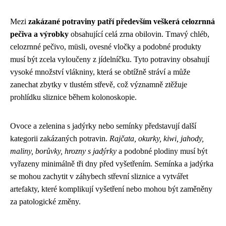
Mezi
zakázané potraviny patří především veškerá celozrnná
pečiva a výrobky
obsahující celá zrna obilovin. Tmavý chléb,
celozrnné pečivo, müsli, ovesné vločky a podobné produkty
musí být zcela vyloučeny z jídelníčku. Tyto potraviny obsahují
vysoké množství vlákniny, která se obtížně stráví a může
zanechat zbytky v tlustém střevě, což významně ztěžuje
prohlídku sliznice během kolonoskopie.
Ovoce a zelenina s jadýrky nebo semínky představují další
kategorii zakázaných potravin.
Rajčata, okurky, kiwi, jahody,
maliny, borůvky, hrozny s jadýrky
a podobné plodiny musí být
vyřazeny minimálně tři dny před vyšetřením. Semínka a jadýrka
se mohou zachytit v záhybech střevní sliznice a vytvářet
artefakty, které komplikují vyšetření nebo mohou být zaměněny
za patologické změny.