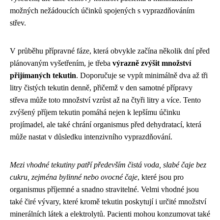
možných nežádoucích účinků spojených s vyprazdňováním
střev.
V průběhu přípravné fáze, která obvykle začína několik dní před
plánovaným vyšetřením, je třeba
výrazně zvýšit množství
přijímaných tekutin
. Doporučuje se vypít minimálně dva až tři
litry čistých tekutin denně, přičemž v den samotné přípravy
střeva může toto množství vzrůst až na čtyři litry a více. Tento
zvýšený příjem tekutin pomáhá nejen k lepšímu účinku
projímadel, ale také chrání organismus před dehydratací, která
může nastat v důsledku intenzivního vyprazdňování.
Mezi vhodné tekutiny patří především čistá voda, slabé čaje bez
cukru, zejména bylinné nebo ovocné čaje
, které jsou pro
organismus příjemné a snadno stravitelné. Velmi vhodné jsou
také čiré vývary, které kromě tekutin poskytují i určité množství
minerálních látek a elektrolytů. Pacienti mohou konzumovat také