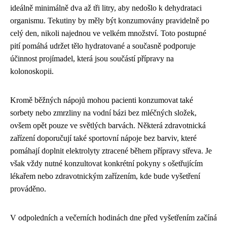
ideálně minimálně dva až tři litry, aby nedošlo k dehydrataci
organismu. Tekutiny by měly být konzumovány pravidelně po
celý den, nikoli najednou ve velkém množství. Toto postupné
pití pomáhá udržet tělo hydratované a současně podporuje
účinnost projímadel, která jsou součástí přípravy na
kolonoskopii.
Kromě běžných nápojů mohou pacienti konzumovat také
sorbety nebo zmrzliny na vodní bázi bez mléčných složek,
ovšem opět pouze ve světlých barvách. Některá zdravotnická
zařízení doporučují také sportovní nápoje bez barviv, které
pomáhají doplnit elektrolyty ztracené během přípravy střeva. Je
však vždy nutné konzultovat konkrétní pokyny s ošetřujícím
lékařem nebo zdravotnickým zařízením, kde bude vyšetření
prováděno.
V odpoledních a večerních hodinách dne před vyšetřením začíná