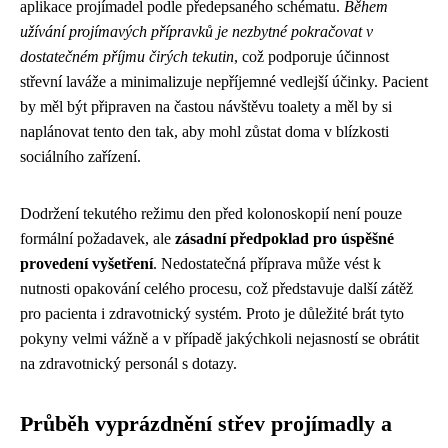
aplikace projímadel podle předepsaného schématu.
Během
užívání projímavých přípravků je nezbytné pokračovat v
dostatečném příjmu čirých tekutin
, což podporuje účinnost
střevní laváže a minimalizuje nepříjemné vedlejší účinky. Pacient
by měl být připraven na častou návštěvu toalety a měl by si
naplánovat tento den tak, aby mohl zůstat doma v blízkosti
sociálního zařízení.
Dodržení tekutého režimu den před kolonoskopií není pouze
formální požadavek, ale
zásadní předpoklad pro úspěšné
provedení vyšetření
. Nedostatečná příprava může vést k
nutnosti opakování celého procesu, což představuje další zátěž
pro pacienta i zdravotnický systém. Proto je důležité brát tyto
pokyny velmi vážně a v případě jakýchkoli nejasností se obrátit
na zdravotnický personál s dotazy.
Průběh vyprázdnění střev projímadly a