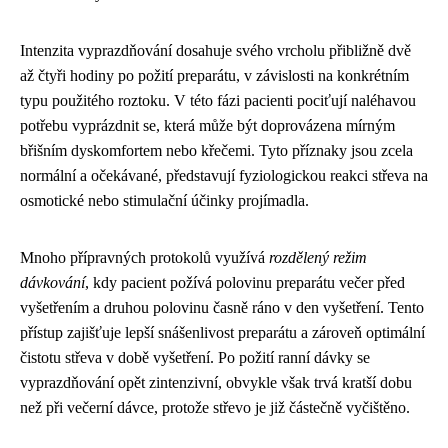
Intenzita vyprazdňování dosahuje svého vrcholu přibližně dvě
až čtyři hodiny po požití preparátu, v závislosti na konkrétním
typu použitého roztoku. V této fázi pacienti pociťují naléhavou
potřebu vyprázdnit se, která může být doprovázena mírným
břišním dyskomfortem nebo křečemi. Tyto příznaky jsou zcela
normální a očekávané, představují fyziologickou reakci střeva na
osmotické nebo stimulační účinky projímadla.
Mnoho přípravných protokolů využívá
rozdělený režim
dávkování
, kdy pacient požívá polovinu preparátu večer před
vyšetřením a druhou polovinu časně ráno v den vyšetření. Tento
přístup zajišťuje lepší snášenlivost preparátu a zároveň optimální
čistotu střeva v době vyšetření. Po požití ranní dávky se
vyprazdňování opět zintenzivní, obvykle však trvá kratší dobu
než při večerní dávce, protože střevo je již částečně vyčištěno.