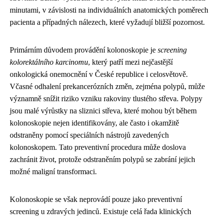
minutami, v závislosti na individuálních anatomických poměrech
pacienta a případných nálezech, které vyžadují bližší pozornost.
Primárním důvodem provádění kolonoskopie je
screening
kolorektálního karcinomu
, který patří mezi nejčastější
onkologická onemocnění v České republice i celosvětově.
Včasné odhalení prekancerózních změn, zejména polypů, může
významně snížit riziko vzniku rakoviny tlustého střeva. Polypy
jsou malé výrůstky na sliznici střeva, které mohou být během
kolonoskopie nejen identifikovány, ale často i okamžitě
odstraněny pomocí speciálních nástrojů zavedených
kolonoskopem. Tato preventivní procedura může doslova
zachránit život, protože odstraněním polypů se zabrání jejich
možné maligní transformaci.
Kolonoskopie se však neprovádí pouze jako preventivní
screening u zdravých jedinců. Existuje celá řada klinických