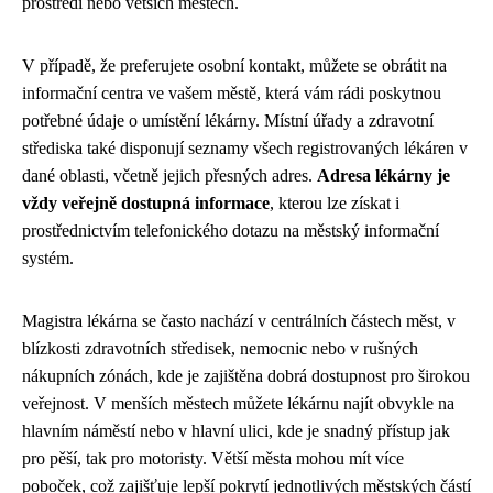
prostředí nebo větších městech.
V případě, že preferujete osobní kontakt, můžete se obrátit na
informační centra ve vašem městě, která vám rádi poskytnou
potřebné údaje o umístění lékárny. Místní úřady a zdravotní
střediska také disponují seznamy všech registrovaných lékáren v
dané oblasti, včetně jejich přesných adres.
Adresa lékárny je
vždy veřejně dostupná informace
, kterou lze získat i
prostřednictvím telefonického dotazu na městský informační
systém.
Magistra lékárna se často nachází v centrálních částech měst, v
blízkosti zdravotních středisek, nemocnic nebo v rušných
nákupních zónách, kde je zajištěna dobrá dostupnost pro širokou
veřejnost. V menších městech můžete lékárnu najít obvykle na
hlavním náměstí nebo v hlavní ulici, kde je snadný přístup jak
pro pěší, tak pro motoristy. Větší města mohou mít více
poboček, což zajišťuje lepší pokrytí jednotlivých městských částí