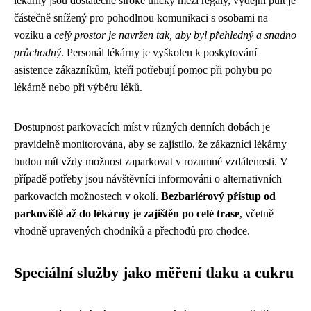
lékárny jsou dostatečně široké uličky mezi regály, výdejní pult je
částečně snížený pro pohodlnou komunikaci s osobami na
vozíku a
celý prostor je navržen tak, aby byl přehledný a snadno
průchodný
. Personál lékárny je vyškolen k poskytování
asistence zákazníkům, kteří potřebují pomoc při pohybu po
lékárně nebo při výběru léků.
Dostupnost parkovacích míst v různých denních dobách je
pravidelně monitorována, aby se zajistilo, že zákazníci lékárny
budou mít vždy možnost zaparkovat v rozumné vzdálenosti. V
případě potřeby jsou návštěvníci informováni o alternativních
parkovacích možnostech v okolí.
Bezbariérový přístup od
parkoviště až do lékárny je zajištěn po celé trase
, včetně
vhodně upravených chodníků a přechodů pro chodce.
Speciální služby jako měření tlaku a cukru