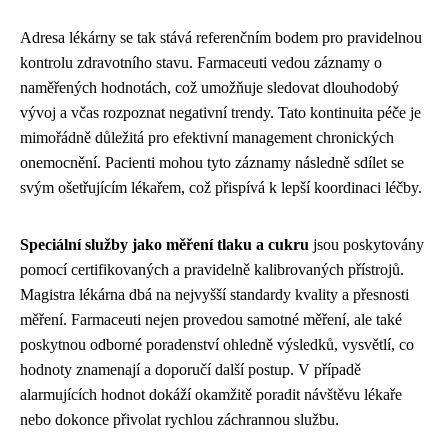
Adresa lékárny se tak stává referenčním bodem pro pravidelnou
kontrolu zdravotního stavu. Farmaceuti vedou záznamy o
naměřených hodnotách, což umožňuje sledovat dlouhodobý
vývoj a včas rozpoznat negativní trendy. Tato kontinuita péče je
mimořádně důležitá pro efektivní management chronických
onemocnění. Pacienti mohou tyto záznamy následně sdílet se
svým ošetřujícím lékařem, což přispívá k lepší koordinaci léčby.
Speciální služby jako měření tlaku a cukru
jsou poskytovány
pomocí certifikovaných a pravidelně kalibrovaných přístrojů.
Magistra lékárna dbá na nejvyšší standardy kvality a přesnosti
měření. Farmaceuti nejen provedou samotné měření, ale také
poskytnou odborné poradenství ohledně výsledků, vysvětlí, co
hodnoty znamenají a doporučí další postup. V případě
alarmujících hodnot dokáží okamžitě poradit návštěvu lékaře
nebo dokonce přivolat rychlou záchrannou službu.