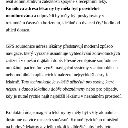
řešit administrativní záležitosti spojené s receptními léky.
Emailová adresa lékárny by měla být pravidelně
monitorována
a odpovědi by měly být poskytovány v
rozumném časovém horizontu, ideálně do dvaceti čtyř hodin od
přijetí dotazu.
GPS souřadnice adresa lékárny představují moderní způsob
navigace, který výrazně usnadňuje vyhledávání zdravotnických
zařízení v dnešní digitální době. Přesné zeměpisné souřadnice
umožňují pacientům využít navigační systémy v automobilech
nebo mobilních aplikacích k nalezení nejrychlejší cesty k
lékárně.
Tato technologie je zvláště užitečná pro osoby, které
nejsou s danou lokalitou dobře obeznámeny
nebo pro případy,
kdy je nutné rychle najít nejbližší lékárnu v neznámém prostředí.
Kontaktní údaje magistra lékárny by měly být vždy aktuální a
dostupné na více místech současně. Kromě fyzického umístění
na budově lékárny a v jejím okolí je důležité, aby byly tyto