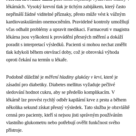
lékárnách. Vysoký krevní tlak je tichým zabijákem, který často
nepřináší žádné viditelné příznaky, přesto může vést k vážným
kardiovaskulárním onemocněním. Pravidelné kontroly umožňují
včas odhalit problémy a upravit medikaci. Farmaceuti v magistra
lékárna jsou vyškoleni k provádění přesných měření a dokáží
poradit s interpretací výsledků. Pacienti si mohou nechat změřit
tlak kdykoli během otevírací doby, což je obrovská výhoda
oproti čekání na termín u lékaře.
Podobně důležité je
měření hladiny glukózy v krvi
, které je
zásadní pro diabetiky. Diabetes mellitus vyžaduje pečlivé
sledování hodnot cukru, aby se předešlo komplikacím. V
lékárně lze provést rychlý odběr kapilární krve z prstu a během
několika sekund získat přesný výsledek. Tato služba je obzvláště
cenná pro pacienty, kteří si nejsou jisti správným používáním
vlastního glukometru nebo potřebují ověřit funkčnost svého
přístroje.