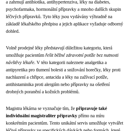
a zahrnují antibiotika, antihypertenziva, léky na diabetes,
psychofarmaka, hormonální přípravky a mnoho dalších skupin
léčivých přípravků. Tyto léky jsou vydávány výhradně na
základě lékařského předpisu a jejich aplikace vyžaduje odborný
dohled.
Volně prodejné léky představují důležitou kategoriu, která
umožňuje pacientům
řešit běžné zdravotní potíže bez nutnosti
návštěvy lékaře
. V této kategorii naleznete analgetika a
antipyretika pro tlumení bolesti a snižování horečky, léky proti
nachlazení a chřipce, antacida a léky na zažívací potíže,
antihistaminika proti alergiím nebo přípravky na ošetření
drobných poranění a kožních problémů.
Magistra lékárna se vyznačuje tím, že
připravuje také
individuální magistraliter přípravky
přímo na míru
konkrétním pacientům. Tento unikátní servis umožňuje vytvářet
léčivé přípravky ve specifických dávkách nebo formách, které