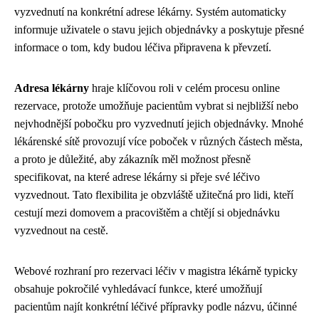
vyzvednutí na konkrétní adrese lékárny. Systém automaticky
informuje uživatele o stavu jejich objednávky a poskytuje přesné
informace o tom, kdy budou léčiva připravena k převzetí.
Adresa lékárny
hraje klíčovou roli v celém procesu online
rezervace, protože umožňuje pacientům vybrat si nejbližší nebo
nejvhodnější pobočku pro vyzvednutí jejich objednávky. Mnohé
lékárenské sítě provozují více poboček v různých částech města,
a proto je důležité, aby zákazník měl možnost přesně
specifikovat, na které adrese lékárny si přeje své léčivo
vyzvednout. Tato flexibilita je obzvláště užitečná pro lidi, kteří
cestují mezi domovem a pracovištěm a chtějí si objednávku
vyzvednout na cestě.
Webové rozhraní pro rezervaci léčiv v magistra lékárně typicky
obsahuje pokročilé vyhledávací funkce, které umožňují
pacientům najít konkrétní léčivé přípravky podle názvu, účinné