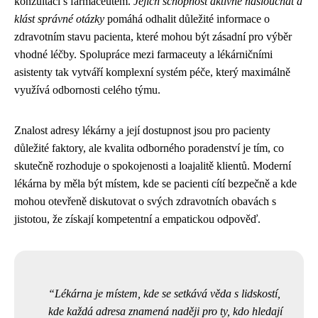
konzultaci s farmaceutem.
Jejich schopnost aktivně naslouchat a
klást správné otázky
pomáhá odhalit důležité informace o
zdravotním stavu pacienta, které mohou být zásadní pro výběr
vhodné léčby. Spolupráce mezi farmaceuty a lékárničními
asistenty tak vytváří komplexní systém péče, který maximálně
využívá odbornosti celého týmu.
Znalost adresy lékárny a její dostupnost jsou pro pacienty
důležité faktory, ale kvalita odborného poradenství je tím, co
skutečně rozhoduje o spokojenosti a loajalitě klientů. Moderní
lékárna by měla být místem, kde se pacienti cítí bezpečně a kde
mohou otevřeně diskutovat o svých zdravotních obavách s
jistotou, že získají kompetentní a empatickou odpověď.
Lékárna je místem, kde se setkává věda s lidskostí,
kde každá adresa znamená naději pro ty, kdo hledají