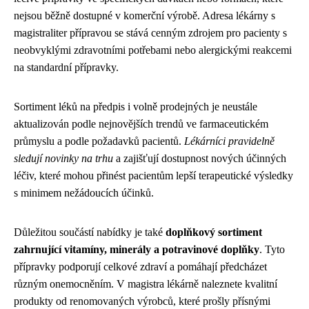
nejsou běžně dostupné v komerční výrobě. Adresa lékárny s
magistraliter přípravou se stává cenným zdrojem pro pacienty s
neobvyklými zdravotními potřebami nebo alergickými reakcemi
na standardní přípravky.
Sortiment léků na předpis i volně prodejných je neustále
aktualizován podle nejnovějších trendů ve farmaceutickém
průmyslu a podle požadavků pacientů.
Lékárníci pravidelně
sledují novinky na trhu
a zajišťují dostupnost nových účinných
léčiv, které mohou přinést pacientům lepší terapeutické výsledky
s minimem nežádoucích účinků.
Důležitou součástí nabídky je také
doplňkový sortiment
zahrnující vitamíny, minerály a potravinové doplňky
. Tyto
přípravky podporují celkové zdraví a pomáhají předcházet
různým onemocněním. V magistra lékárně naleznete kvalitní
produkty od renomovaných výrobců, které prošly přísnými