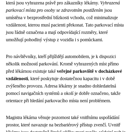
která jsou vyhrazena právě pro zákazníky lékárny.
Vyhrazená
parkovací místa pro osoby se zdravotním postižením
jsou
umístěna v bezprostřední blízkosti vchodu, což minimalizuje
vzdálenost, kterou musí pacienti překonat. Tato parkovací místa
jsou řádně označena a mají odpovídající rozměry, které
umožňují pohodlný výstup z vozidla i s pomůckami.
Pro návštěvníky, kteří přijíždějí automobilem, je k dispozici
několik možností parkování. Kromě vyhrazených míst přímo
před lékárnou existuje také
veřejné parkoviště v docházkové
vzdálenosti
, které poskytuje dostatečnou kapacitu i v době
zvýšeného provozu. Adresa lékárny je snadno dohledatelná
pomocí navigačních systémů a okolí je dobře označeno, takže
orientace při hledání parkovacího místa není problémem.
Magistra lékárna věnuje pozornost také vnitřnímu uspořádání
prostor, které navazuje na bezbariérový přístup zvenčí. Uvnitř