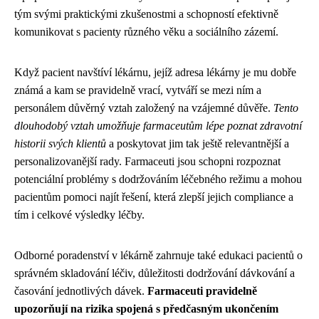
tým svými praktickými zkušenostmi a schopností efektivně
komunikovat s pacienty různého věku a sociálního zázemí.
Když pacient navštíví lékárnu, jejíž adresa lékárny je mu dobře
známá a kam se pravidelně vrací, vytváří se mezi ním a
personálem důvěrný vztah založený na vzájemné důvěře.
Tento
dlouhodobý vztah umožňuje farmaceutům lépe poznat zdravotní
historii svých klientů
a poskytovat jim tak ještě relevantnější a
personalizovanější rady. Farmaceuti jsou schopni rozpoznat
potenciální problémy s dodržováním léčebného režimu a mohou
pacientům pomoci najít řešení, která zlepší jejich compliance a
tím i celkové výsledky léčby.
Odborné poradenství v lékárně zahrnuje také edukaci pacientů o
správném skladování léčiv, důležitosti dodržování dávkování a
časování jednotlivých dávek.
Farmaceuti pravidelně
upozorňují na rizika spojená s předčasným ukončením