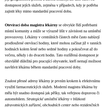
dostupnost jejích služeb, zejména v případech, kdy je potřeba
zajistit léky mimo standardní pracovní dobu.
Otevírací doba magistra lékárny
se obvykle řídí potřebami
místní komunity a může se výrazně lišit v závislosti na umístění
provozovny. Lékárny v centrálních částech měst často nabízejí
prodloužené otevírací hodiny, které mohou začínat již v ranních
hodinách kolem šesté nebo sedmé hodiny a pokračovat až do
večera, někdy i do dvaceti hodin. Tato rozšířená dostupnost je
obzvláště důležitá pro pracující obyvatele, kteří nemají možnost
navštívit lékárnu během standardní pracovní doby.
Znalost přesné adresy lékárny je prvním krokem k efektivnímu
využití farmaceutických služeb. Moderní magistra lékárna by
měla být snadno dostupná jak pěšky, tak veřejnou dopravou či
automobilem.
Strategické umístění lékárny v blízkosti
zdravotnických zařízení, obchodních center nebo rezidenčních