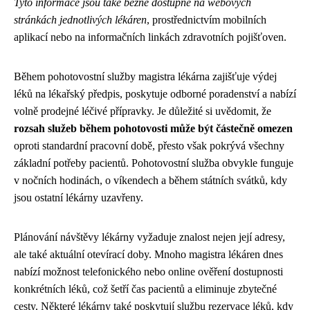
Tyto informace jsou také běžně dostupné na webových
stránkách jednotlivých lékáren
, prostřednictvím mobilních
aplikací nebo na informačních linkách zdravotních pojišťoven.
Během pohotovostní služby magistra lékárna zajišťuje výdej
léků na lékařský předpis, poskytuje odborné poradenství a nabízí
volně prodejné léčivé přípravky. Je důležité si uvědomit, že
rozsah služeb během pohotovosti může být částečně omezen
oproti standardní pracovní době, přesto však pokrývá všechny
základní potřeby pacientů. Pohotovostní služba obvykle funguje
v nočních hodinách, o víkendech a během státních svátků, kdy
jsou ostatní lékárny uzavřeny.
Plánování návštěvy lékárny vyžaduje znalost nejen její adresy,
ale také aktuální otevírací doby. Mnoho magistra lékáren dnes
nabízí možnost telefonického nebo online ověření dostupnosti
konkrétních léků, což šetří čas pacientů a eliminuje zbytečné
cesty. Některé lékárny také poskytují službu rezervace léků, kdy