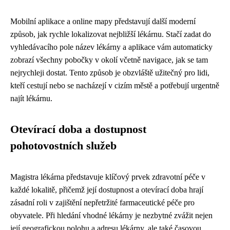
Mobilní aplikace a online mapy představují další moderní
způsob, jak rychle lokalizovat nejbližší lékárnu. Stačí zadat do
vyhledávacího pole název lékárny a aplikace vám automaticky
zobrazí všechny pobočky v okolí včetně navigace, jak se tam
nejrychleji dostat. Tento způsob je obzvláště užitečný pro lidi,
kteří cestují nebo se nacházejí v cizím městě a potřebují urgentně
najít lékárnu.
Otevírací doba a dostupnost
pohotovostních služeb
Magistra lékárna představuje klíčový prvek zdravotní péče v
každé lokalitě, přičemž její dostupnost a otevírací doba hrají
zásadní roli v zajištění nepřetržité farmaceutické péče pro
obyvatele. Při hledání vhodné lékárny je nezbytné zvážit nejen
její geografickou polohu a adresu lékárny, ale také časovou