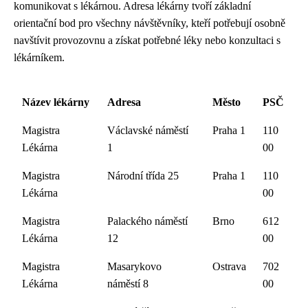
komunikovat s lékárnou. Adresa lékárny tvoří základní
orientační bod pro všechny návštěvníky, kteří potřebují osobně
navštívit provozovnu a získat potřebné léky nebo konzultaci s
lékárníkem.
Název lékárny
Adresa
Město
PSČ
Magistra
Václavské náměstí
Praha 1
110
Lékárna
1
00
Magistra
Národní třída 25
Praha 1
110
Lékárna
00
Magistra
Palackého náměstí
Brno
612
Lékárna
12
00
Magistra
Masarykovo
Ostrava
702
Lékárna
náměstí 8
00