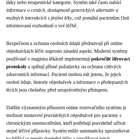
látky nebo terapeutické kategorie. Systém také často nabízí
informace o cenách, dostupnosti generických alternativ a
možných interakcích s jinými léky
, což pomáhá pacientům činit
informovaná rozhodnutí o své léčbě.
Bezpečnost a ochrana osobních údajů představují při online
objednávkách léčiv naprosto zásadní aspekt. Moderní systémy
používané v magistra lékárně implementují
pokročilé šifrovací
protokoly
a splňují přísné požadavky na ochranu citlivých
zdravotních informací. Pacienti mohou mít jistotu, že jejich
osobní údaje, historie objednávek a informace o předepsaných
lécích jsou chráněny před neoprávněným přístupem.
Dalším významným přínosem online rezervačního systému je
možnost
nastavení pravidelných objednávek
pro pacienty s
chronickými onemocněními, kteří potřebují pravidelně užívat
stejné léčivé přípravky. Systém může automaticky upozorňovat
na blížící se termín doplnění léčiv a umožňovat jejich