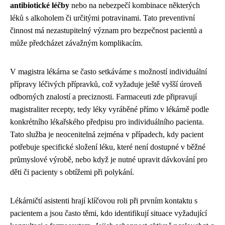
antibiotické léčby
nebo na nebezpečí kombinace některých
léků s alkoholem či určitými potravinami. Tato preventivní
činnost má nezastupitelný význam pro bezpečnost pacientů a
může předcházet závažným komplikacím.
V magistra lékárna se často setkáváme s možností individuální
přípravy léčivých přípravků, což vyžaduje ještě vyšší úroveň
odborných znalostí a preciznosti. Farmaceuti zde připravují
magistraliter recepty, tedy léky vyráběné přímo v lékárně podle
konkrétního lékařského předpisu pro individuálního pacienta.
Tato služba je neocenitelná zejména v případech, kdy pacient
potřebuje specifické složení léku, které není dostupné v běžné
průmyslové výrobě, nebo když je nutné upravit dávkování pro
děti či pacienty s obtížemi při polykání.
Lékárničtí asistenti hrají klíčovou roli při prvním kontaktu s
pacientem a jsou často těmi, kdo identifikují situace vyžadující