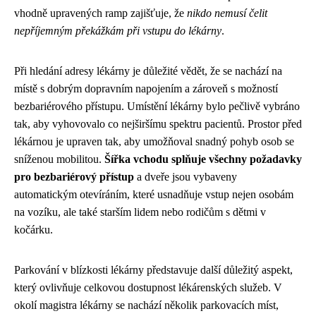
vhodně upravených ramp zajišťuje, že
nikdo nemusí čelit
nepříjemným překážkám při vstupu do lékárny
.
Při hledání adresy lékárny je důležité vědět, že se nachází na
místě s dobrým dopravním napojením a zároveň s možností
bezbariérového přístupu. Umístění lékárny bylo pečlivě vybráno
tak, aby vyhovovalo co nejširšímu spektru pacientů. Prostor před
lékárnou je upraven tak, aby umožňoval snadný pohyb osob se
sníženou mobilitou.
Šířka vchodu splňuje všechny požadavky
pro bezbariérový přístup
a dveře jsou vybaveny
automatickým otevíráním, které usnadňuje vstup nejen osobám
na vozíku, ale také starším lidem nebo rodičům s dětmi v
kočárku.
Parkování v blízkosti lékárny představuje další důležitý aspekt,
který ovlivňuje celkovou dostupnost lékárenských služeb. V
okolí magistra lékárny se nachází několik parkovacích míst,