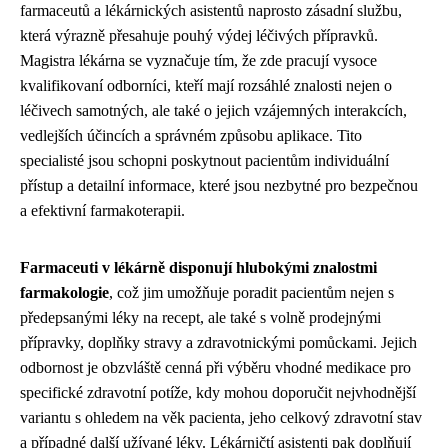
farmaceutů a lékárnických asistentů naprosto zásadní službu,
která výrazně přesahuje pouhý výdej léčivých přípravků.
Magistra lékárna se vyznačuje tím, že zde pracují vysoce
kvalifikovaní odborníci, kteří mají rozsáhlé znalosti nejen o
léčivech samotných, ale také o jejich vzájemných interakcích,
vedlejších účincích a správném způsobu aplikace. Tito
specialisté jsou schopni poskytnout pacientům individuální
přístup a detailní informace, které jsou nezbytné pro bezpečnou
a efektivní farmakoterapii.
Farmaceuti v lékárně disponují hlubokými znalostmi
farmakologie
, což jim umožňuje poradit pacientům nejen s
předepsanými léky na recept, ale také s volně prodejnými
přípravky, doplňky stravy a zdravotnickými pomůckami. Jejich
odbornost je obzvláště cenná při výběru vhodné medikace pro
specifické zdravotní potíže, kdy mohou doporučit nejvhodnější
variantu s ohledem na věk pacienta, jeho celkový zdravotní stav
a případné další užívané léky. Lékárničtí asistenti pak doplňují