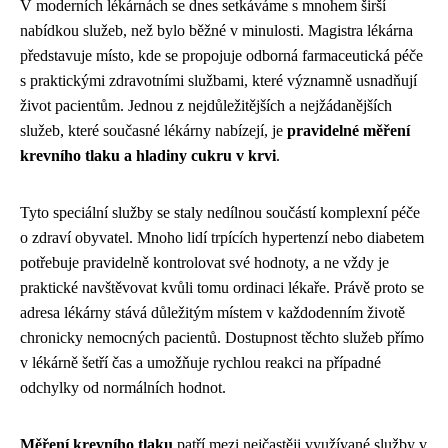
V moderních lékárnách se dnes setkáváme s mnohem širší
nabídkou služeb, než bylo běžné v minulosti. Magistra lékárna
představuje místo, kde se propojuje odborná farmaceutická péče
s praktickými zdravotními službami, které významně usnadňují
život pacientům. Jednou z nejdůležitějších a nejžádanějších
služeb, které současné lékárny nabízejí, je
pravidelné měření
krevního tlaku a hladiny cukru v krvi
.
Tyto speciální služby se staly nedílnou součástí komplexní péče
o zdraví obyvatel. Mnoho lidí trpících hypertenzí nebo diabetem
potřebuje pravidelně kontrolovat své hodnoty, a ne vždy je
praktické navštěvovat kvůli tomu ordinaci lékaře. Právě proto se
adresa lékárny stává důležitým místem v každodenním životě
chronicky nemocných pacientů. Dostupnost těchto služeb přímo
v lékárně šetří čas a umožňuje rychlou reakci na případné
odchylky od normálních hodnot.
Měření krevního tlaku
patří mezi nejčastěji využívané služby v