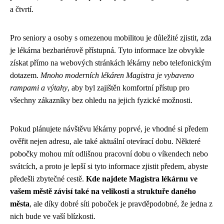
a čtvrtí.
Pro seniory a osoby s omezenou mobilitou je důležité zjistit, zda
je lékárna bezbariérově přístupná. Tyto informace lze obvykle
získat přímo na webových stránkách lékárny nebo telefonickým
dotazem.
Mnoho moderních lékáren Magistra je vybaveno
rampami a výtahy
, aby byl zajištěn komfortní přístup pro
všechny zákazníky bez ohledu na jejich fyzické možnosti.
Pokud plánujete návštěvu lékárny poprvé, je vhodné si předem
ověřit nejen adresu, ale také aktuální otevírací dobu. Některé
pobočky mohou mít odlišnou pracovní dobu o víkendech nebo
svátcích, a proto je lepší si tyto informace zjistit předem, abyste
předešli zbytečné cestě.
Kde najdete Magistra lékárnu ve
vašem městě závisí také na velikosti a struktuře daného
města
, ale díky dobré síti poboček je pravděpodobné, že jedna z
nich bude ve vaší blízkosti.