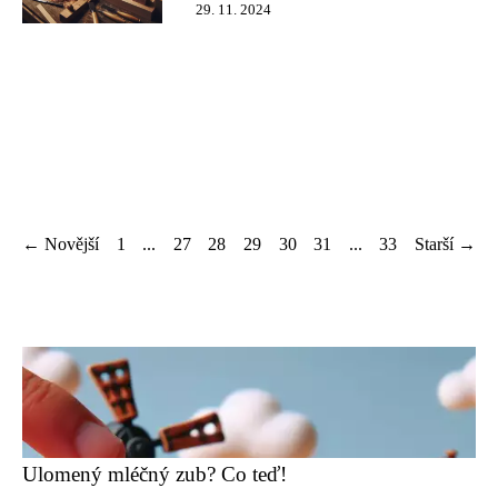
29. 11. 2024
← Novější
1
...
27
28
29
30
31
...
33
Starší →
Ulomený mléčný zub? Co teď!