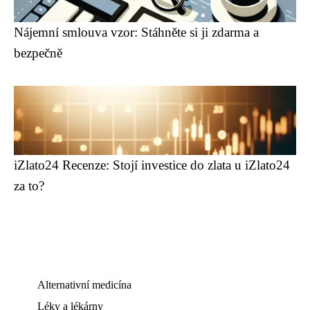
Nájemní smlouva vzor: Stáhněte si ji zdarma a
bezpečně
iZlato24 Recenze: Stojí investice do zlata u iZlato24
za to?
Alternativní medicína
Léky a lékárny