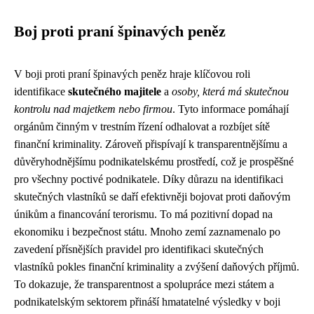
Boj proti praní špinavých peněz
V boji proti praní špinavých peněz hraje klíčovou roli
identifikace
skutečného majitele
a
osoby, která má skutečnou
kontrolu nad majetkem nebo firmou
. Tyto informace pomáhají
orgánům činným v trestním řízení odhalovat a rozbíjet sítě
finanční kriminality. Zároveň přispívají k transparentnějšímu a
důvěryhodnějšímu podnikatelskému prostředí, což je prospěšné
pro všechny poctivé podnikatele. Díky důrazu na identifikaci
skutečných vlastníků se daří efektivněji bojovat proti daňovým
únikům a financování terorismu. To má pozitivní dopad na
ekonomiku i bezpečnost státu. Mnoho zemí zaznamenalo po
zavedení přísnějších pravidel pro identifikaci skutečných
vlastníků pokles finanční kriminality a zvýšení daňových příjmů.
To dokazuje, že transparentnost a spolupráce mezi státem a
podnikatelským sektorem přináší hmatatelné výsledky v boji