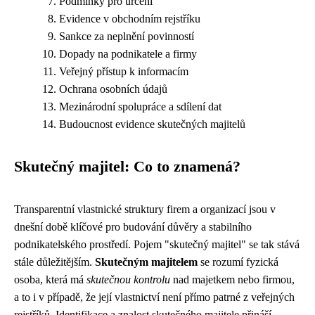
Podmínky pro určení
Evidence v obchodním rejstříku
Sankce za neplnění povinností
Dopady na podnikatele a firmy
Veřejný přístup k informacím
Ochrana osobních údajů
Mezinárodní spolupráce a sdílení dat
Budoucnost evidence skutečných majitelů
Skutečný majitel: Co to znamená?
Transparentní vlastnické struktury firem a organizací jsou v
dnešní době klíčové pro budování důvěry a stabilního
podnikatelského prostředí. Pojem "skutečný majitel" se tak stává
stále důležitějším.
Skutečným majitelem
se rozumí fyzická
osoba, která má
skutečnou kontrolu
nad majetkem nebo firmou,
a to i v případě, že její vlastnictví není přímo patrné z veřejných
rejstříků. Identifikace a znalost skutečného majitele přináší