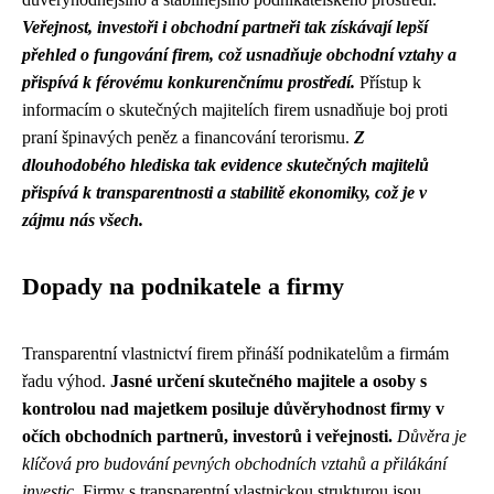
Veřejnost, investoři i obchodní partneři tak získávají lepší
přehled o fungování firem, což usnadňuje obchodní vztahy a
přispívá k férovému konkurenčnímu prostředí.
Přístup k
informacím o skutečných majitelích firem usnadňuje boj proti
praní špinavých peněz a financování terorismu.
Z
dlouhodobého hlediska tak evidence skutečných majitelů
přispívá k transparentnosti a stabilitě ekonomiky, což je v
zájmu nás všech.
Dopady na podnikatele a firmy
Transparentní vlastnictví firem přináší podnikatelům a firmám
řadu výhod.
Jasné určení skutečného majitele a osoby s
kontrolou nad majetkem posiluje důvěryhodnost firmy v
očích obchodních partnerů, investorů i veřejnosti.
Důvěra je
klíčová pro budování pevných obchodních vztahů a přilákání
investic.
Firmy s transparentní vlastnickou strukturou jsou