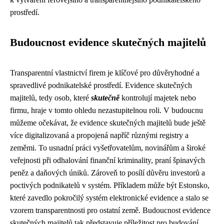
prostředí.
Budoucnost evidence skutečných majitelů
Transparentní vlastnictví firem je klíčové pro důvěryhodné a
spravedlivé podnikatelské prostředí. Evidence skutečných
majitelů, tedy osob, které
skutečně
kontrolují majetek nebo
firmu, hraje v tomto ohledu nezastupitelnou roli. V budoucnu
můžeme očekávat, že evidence skutečných majitelů bude ještě
více digitalizovaná a propojená napříč různými registry a
zeměmi. To usnadní práci vyšetřovatelům, novinářům a široké
veřejnosti při odhalování finanční kriminality, praní špinavých
peněz a daňových úniků. Zároveň to posílí důvěru investorů a
poctivých podnikatelů v systém. Příkladem může být Estonsko,
které zavedlo pokročilý systém elektronické evidence a stalo se
vzorem transparentnosti pro ostatní země. Budoucnost evidence
skutečných majitelů tak představuje příležitost pro budování