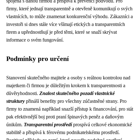
spojená s danou firmou a přispívá k prevenci podvodů. Pro
firmy, které jednají transparentně a otevřeně komunikují o svých
vlastnících, to může znamenat konkurenční výhodu. Zákazníci a
investoři si dnes stále více všímají etických a transparentních
firem a upřednostňují je před těmi, které se snaží skrývat
informace o svém fungování.
Podmínky pro určení
Stanovení skutečného majitele a osoby s reálnou kontrolou nad
majetkem či firmou je důležitým krokem k transparentnosti a
důvěryhodnosti.
Znalost skutečného pozadí vlastnické
struktury
přináší benefity pro všechny zúčastněné strany. Pro
firmy to znamená například snazší přístup k financování, pro stát
pak efektivnější boj proti praní špinavých peněz a daňovým
únikům.
Transparentní prostředí
prospívá celkové ekonomické
stabilitě a přispívá k férovému podnikatelskému prostředí.