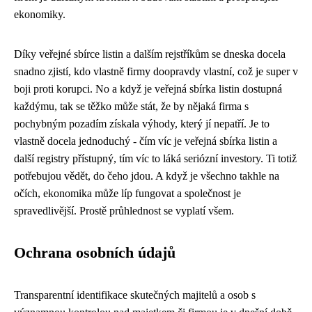
ekonomiky.
Díky
veřejné sbírce listin
a dalším rejstříkům se dneska docela
snadno zjistí, kdo vlastně firmy doopravdy vlastní, což je super v
boji proti korupci. No a když je veřejná sbírka listin dostupná
každýmu, tak se těžko může stát, že by nějaká firma s
pochybným pozadím získala výhody, který jí nepatří. Je to
vlastně docela jednoduchý - čím víc je veřejná sbírka listin a
další registry přístupný, tím víc to láká seriózní investory. Ti totiž
potřebujou vědět, do čeho jdou. A když je všechno takhle na
očích, ekonomika může líp fungovat a společnost je
spravedlivější. Prostě průhlednost se vyplatí všem.
Ochrana osobních údajů
Transparentní identifikace skutečných majitelů a osob s