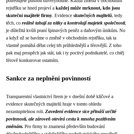
potřebujete působit důvěryhodně. Každá změna v obchodním
rejstříku se hned projeví a
každej může mrknout, kdo jsou
skuteční majitelé firmy
. Evidence
skutečných majitelů
, tedy
těch, co
reálně tahají za nitky a kontrolují majetek společnosti
,
je důležitá kvůli praní špinavých peněz a daňovým únikům. No
a když už se bavíme o změně v obchodním rejstříku, tak ta
vlastně pomáhá dělat celej trh průhlednější a férovější. Z toho
pak maj prospěch jak stát, tak i ty poctivý podnikatelé, co chtěj
férově konkurovat ostatním.
Sankce za neplnění povinností
Transparentní vlastnictví firem je v dnešní době klíčové a
evidence skutečných majitelů hraje v tomto ohledu
nezastupitelnou roli.
Zavedení evidence sice přináší určité
povinnosti, ale zároveň otevírá cestu k mnoha pozitivním
změnám.
Pro firmy to znamená především budování
důvěryhodnějšího a stabilnějšího podnikatelského prostředí.