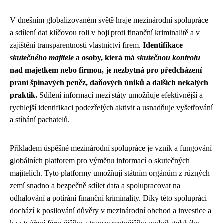
V dnešním globalizovaném světě hraje mezinárodní spolupráce
a sdílení dat klíčovou roli v boji proti finanční kriminalitě a v
zajištění transparentnosti vlastnictví firem.
Identifikace
skutečného majitele
a osoby, která má
skutečnou kontrolu
nad majetkem nebo firmou, je nezbytná pro předcházení
praní špinavých peněz, daňových úniků a dalších nekalých
praktik.
Sdílení informací mezi státy umožňuje efektivnější a
rychlejší identifikaci podezřelých aktivit a usnadňuje vyšetřování
a stíhání pachatelů.
Příkladem úspěšné mezinárodní spolupráce je vznik a fungování
globálních platforem pro výměnu informací o skutečných
majitelích. Tyto platformy umožňují státním orgánům z různých
zemí snadno a bezpečně sdílet data a spolupracovat na
odhalování a potírání finanční kriminality. Díky této spolupráci
dochází k posilování důvěry v mezinárodní obchod a investice a
k vytváření férovějšího a transparentnějšího podnikatelského