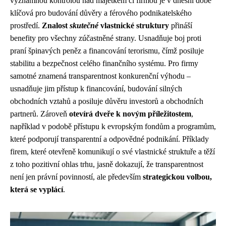
významnou kontrolou nad majetkem či firmou je v dnešní době
klíčová pro budování důvěry a férového podnikatelského
prostředí.
Znalost
skutečné
vlastnické struktury
přináší
benefity pro všechny zúčastněné strany. Usnadňuje boj proti
praní špinavých peněz a financování terorismu, čímž posiluje
stabilitu a bezpečnost celého finančního systému. Pro firmy
samotné znamená transparentnost konkurenční výhodu –
usnadňuje jim přístup k financování, budování silných
obchodních vztahů a posiluje důvěru investorů a obchodních
partnerů. Zároveň
otevírá dveře k novým příležitostem
,
například v podobě přístupu k evropským fondům a programům,
které podporují transparentní a odpovědné podnikání. Příklady
firem, které otevřeně komunikují o své vlastnické struktuře a těží
z toho pozitivní ohlas trhu, jasně dokazují, že transparentnost
není jen právní povinností, ale především
strategickou volbou,
která se vyplácí
.