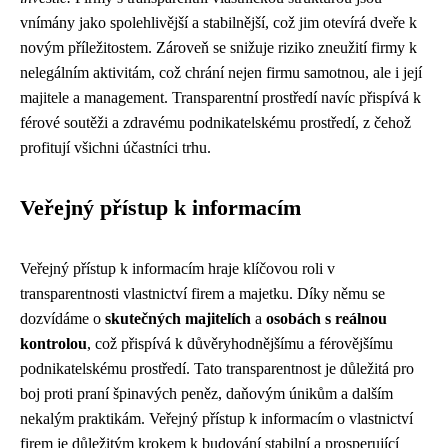
vnímány jako spolehlivější a stabilnější, což jim otevírá dveře k
novým příležitostem. Zároveň se snižuje riziko zneužití firmy k
nelegálním aktivitám, což chrání nejen firmu samotnou, ale i její
majitele a management. Transparentní prostředí navíc přispívá k
férové soutěži a zdravému podnikatelskému prostředí, z čehož
profitují všichni účastníci trhu.
Veřejný přístup k informacím
Veřejný přístup k informacím hraje klíčovou roli v
transparentnosti vlastnictví firem a majetku. Díky němu se
dozvídáme o
skutečných majitelích
a
osobách s reálnou
kontrolou
, což přispívá k důvěryhodnějšímu a férovějšímu
podnikatelskému prostředí. Tato transparentnost je důležitá pro
boj proti praní špinavých peněz, daňovým únikům a dalším
nekalým praktikám. Veřejný přístup k informacím o vlastnictví
firem je důležitým krokem k budování stabilní a prosperující