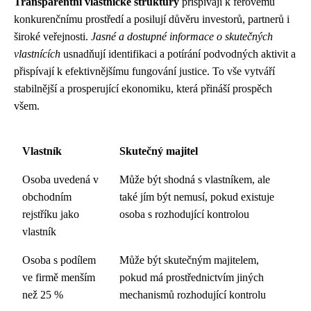
Transparentní vlastnické struktury
přispívají k férovému
konkurenčnímu prostředí a posilují důvěru investorů, partnerů i
široké veřejnosti.
Jasné a dostupné informace o skutečných
vlastnících
usnadňují identifikaci a potírání podvodných aktivit a
přispívají k efektivnějšímu fungování justice. To vše vytváří
stabilnější a prosperující ekonomiku, která přináší prospěch
všem.
Vlastník
Skutečný majitel
Osoba uvedená v
Může být shodná s vlastníkem, ale
obchodním
také jím být nemusí, pokud existuje
rejstříku jako
osoba s rozhodující kontrolou
vlastník
Osoba s podílem
Může být skutečným majitelem,
ve firmě menším
pokud má prostřednictvím jiných
než 25 %
mechanismů rozhodující kontrolu