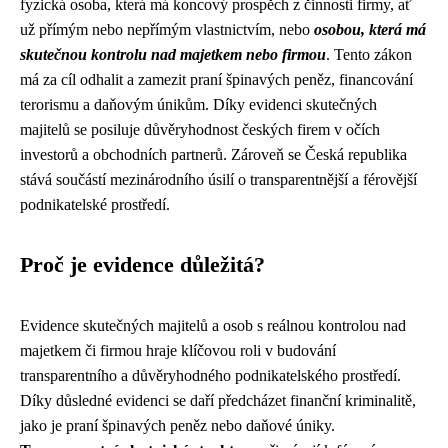
fyzická osoba, která má koncový prospěch z činnosti firmy, ať
už přímým nebo nepřímým vlastnictvím, nebo
osobou, která má
skutečnou kontrolu nad majetkem nebo firmou
. Tento zákon
má za cíl odhalit a zamezit praní špinavých peněz, financování
terorismu a daňovým únikům. Díky evidenci skutečných
majitelů se posiluje důvěryhodnost českých firem v očích
investorů a obchodních partnerů. Zároveň se Česká republika
stává součástí mezinárodního úsilí o transparentnější a férovější
podnikatelské prostředí.
Proč je evidence důležitá?
Evidence skutečných majitelů a osob s reálnou kontrolou nad
majetkem či firmou hraje klíčovou roli v budování
transparentního a důvěryhodného podnikatelského prostředí.
Díky důsledné evidenci se daří předcházet finanční kriminalitě,
jako je praní špinavých peněz nebo daňové úniky.